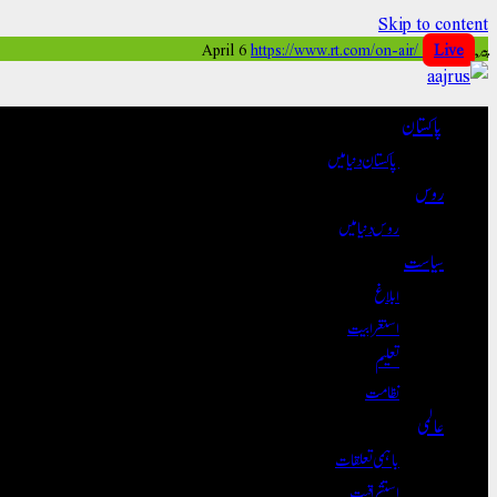
Skip to content
پیر, April 6
Live
https://www.rt.com/on-air/
پاکستان
پاکستان دنیا میں
روس
روس دنیا میں
سیاست
ابلاغ
استغرابیت
تعلیم
نظامت
عالمی
باہمی تعلقات
استشراقیت