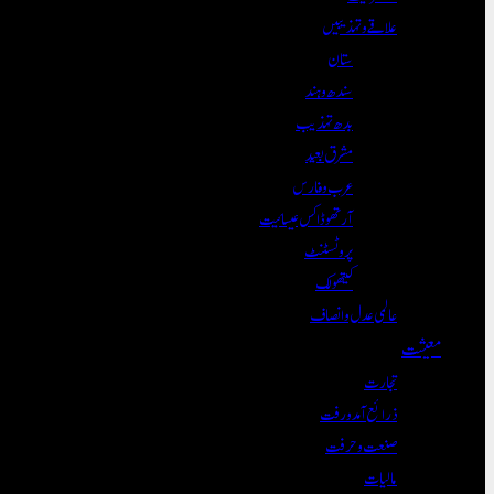
علاقے و تہذیبیں
ستان
سندھ و ہند
بدھ تہذیب
مشرق بعید
عرب و فارس
آرتھوڈاکس عیسائیت
پروٹسٹنٹ
کیتھولک
عالمی عدل و انصاف
معیشت
تجارت
ذرائع آمدورفت
صنعت و حرفت
مالیات