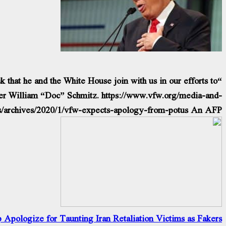
hat he and the White House join with us in our efforts to
r William “Doc” Schmitz. https://www.vfw.org/media-and-
s/archives/2020/1/vfw-expects-apology-from-potus An AFP […]
pologize for Taunting Iran Retaliation Victims as Fakers