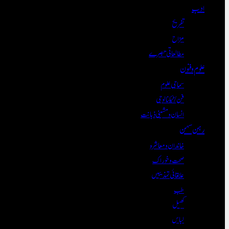
ادب
تفریح
مزاح
مطالعاتی تبصرے
علوم و فنون
سماجی علوم
فن/ٹیکنالوجی
انسان و مشینی ذہانت
رہن سہن
خاندان و معاشرہ
صحت و خوراک
علاقائی تہذیبیں
طب
کھیل
لباس