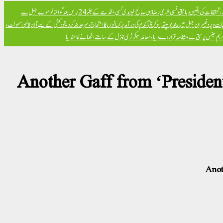
تحقیقات کی یقین دہانی
تیونسی شہری رضا بن صالح الیزیدی کسی مقدمے کے بغیر 24 برس بعد گوانتانوموبے جیل سے
ت و پروفیسران جیل میں بند
پولینڈ: یوکرینی گندم کی درآمد پر کسانوں کا احتجاج، سرحد بند کر دی
خود کشی کے لیے آن لائن سہولت،
ض، ہم جنس پرستی سے مشابہہ قرار دے دیا، معاملہ سیکرٹری جنرل کے سامنے اٹھانے کا عندیا
Another Gaff from ‘Presid
Anot