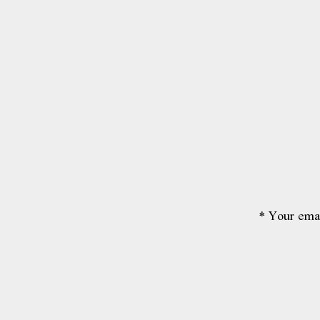
*
Your emai