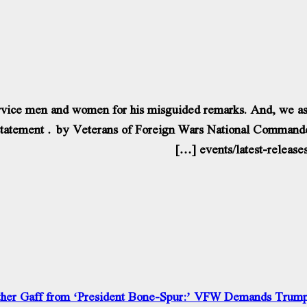
vice men and women for his misguided remarks. And, we ask t
 statement by Veterans of Foreign Wars National Commande
events/latest-release
her Gaff from ‘President Bone-Spur:’ VFW Demands Trump A