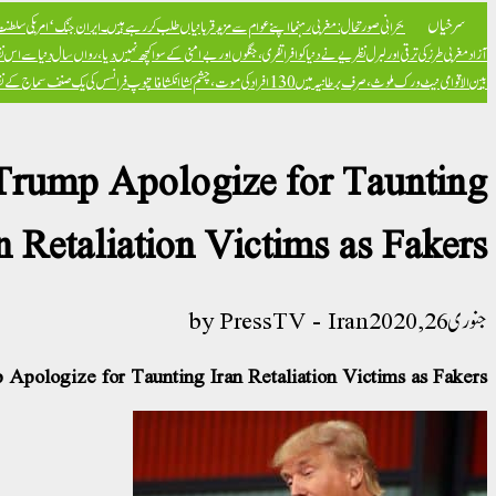
سرخیاں
بحرانی صورتحال: مغربی رہنما اپنے عوام سے مزید قربانیاں طلب کر رہے ہیں۔
ایران جنگ ‘امریکی سلطنت ک
آزاد
مغربی طرز کی ترقی اور لبرل نظریے نے دنیا کو افراتفری، جنگوں اور بےامنی کے سوا کچھ نہیں دیا، رواں سال دنیا سے اس ن
بین الاقوامی نیٹ ورک ملوث، صرف برطانیہ میں 130 افراد کی موت، چشم کشا انکشافات
پوپ فرانسس کی یک صنف سماج کے نظریہ 
Trump Apologize for Taunting
n Retaliation Victims as Fakers
جنوری 26, 2020
PressTV - Iran
pologize for Taunting Iran Retaliation Victims as Fakers