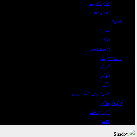
موسم و ماحولیات
سیر و سیاحت
بصری مواد
تصاویر
ویڈیوز
دلچسپ و عجیب
رائے و تبصرے
لکھاری
نقطہ نظر
بلاگ
مہمان تحریریں / منتخب تحریریں
آج روس خاص
آج روس بیٹھک
ملقات