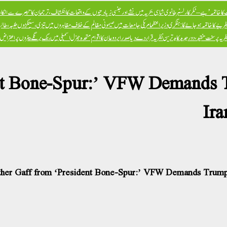
ا خاتمہ’ ہے – ٹکر کارلسن
برطانوی شاہی بحریہ میں نشے اور جنسی زیادتیوں کے واقعات کا انکشاف، ترجمان کا تبصرے سے انکار، 
ظریے کا خاتمہ ہو جائے گا: ہنگری وزیراعظم
امریکی جامعات میں صیہونی مظالم کے خلاف مظاہروں میں تیزی، سینکڑوں طلبہ، طالبا
پر سخت تنقید، دور جدید کا بدترین نظریہ قرار دے دیا
صدر ایردوعان کا اقوام متحدہ جنرل اسمبلی میں رنگ برنگے بینروں پر اعترا
ent Bone-Spur:’ VFW Demands 
Ira
her Gaff from ‘President Bone-Spur:’ VFW Demands Trump A