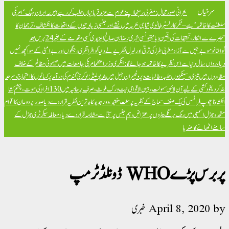
سرخیاں
بحرانی صورتحال: مغربی رہنما اپنے عوام سے مزید قربانیاں طلب کر رہے ہیں۔
ایران جنگ ‘امریکی
سلطنت کا خاتمہ’ ہے – ٹکر کارلسن
برطانوی شاہی بحریہ میں نشے اور جنسی زیادتیوں کے واقعات کا انکشاف، ترجمان کا
تبصرے سے انکار، تحقیقات کی یقین دہانی
تیونسی شہری رضا بن صالح الیزیدی کسی مقدمے کے بغیر 24 برس بعد
گوانتانوموبے جیل سے آزاد
مغربی طرز کی ترقی اور لبرل نظریے نے دنیا کو افراتفری، جنگوں اور بےامنی کے سوا کچھ نہیں
دیا، رواں سال دنیا سے اس نظریے کا خاتمہ ہو جائے گا: ہنگری وزیراعظم
امریکی جامعات میں صیہونی مظالم کے خلاف
مظاہروں میں تیزی، سینکڑوں طلبہ، طالبات و پروفیسران جیل میں بند
پولینڈ: یوکرینی گندم کی درآمد پر کسانوں کا احتجاج، سرحد
بند کر دی
خود کشی کے لیے آن لائن سہولت، بین الاقوامی نیٹ ورک ملوث، صرف برطانیہ میں 130 افراد کی موت، چشم کشا
انکشافات
پوپ فرانسس کی یک صنف سماج کے نظریہ پر سخت تنقید، دور جدید کا بدترین نظریہ قرار دے دیا
صدر ایردوعان کا اقوام
متحدہ جنرل اسمبلی میں رنگ برنگے بینروں پر اعتراض، ہم جنس پرستی سے مشابہہ قرار دے دیا، معاملہ سیکرٹری جنرل کے
سامنے اٹھانے کا عندیا
پر برس پڑےWHO ڈونلڈ ٹرمپ
by
April 8, 2020
خبری