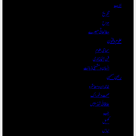
ادب
تفریح
مزاح
مطالعاتی تبصرے
علوم و فنون
سماجی علوم
فن/ٹیکنالوجی
انسان و مشینی ذہانت
رہن سہن
خاندان و معاشرہ
صحت و خوراک
علاقائی تہذیبیں
طب
کھیل
لباس