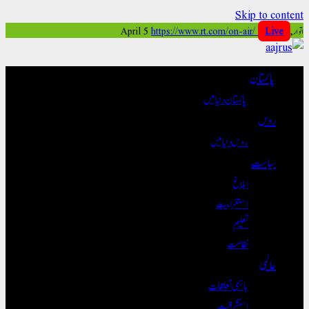
Skip to content
اتوار, April 5
Live
https://www.rt.com/on-air/
پاکستان
پاکستان دنیا میں
روس
روس دنیا میں
سیاست
ابلاغ
استغرابیت
تعلیم
نظامت
عالمی
باہمی تعلقات
استشراقیت