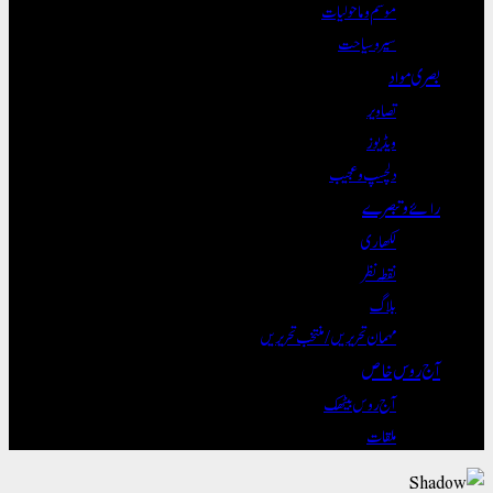
موسم و ماحولیات
سیر و سیاحت
بصری مواد
تصاویر
ویڈیوز
دلچسپ و عجیب
رائے و تبصرے
لکھاری
نقطہ نظر
بلاگ
مہمان تحریریں / منتخب تحریریں
آج روس خاص
آج روس بیٹھک
ملقات