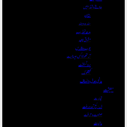
علاقے و تہذیبیں
ستان
سندھ و ہند
بدھ تہذیب
مشرق بعید
عرب و فارس
آرتھوڈاکس عیسائیت
پروٹسٹنٹ
کیتھولک
عالمی عدل و انصاف
معیشت
تجارت
ذرائع آمدورفت
صنعت و حرفت
مالیات