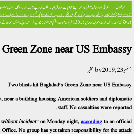
سرخیاں
بحرانی صورتحال: مغربی رہنما اپنے عوام سے مزید قربانیاں طلب کر رہے ہیں۔
ایران جنگ ‘امریکی سلطنت ک
آزاد
مغربی طرز کی ترقی اور لبرل نظریے نے دنیا کو افراتفری، جنگوں اور بےامنی کے سوا کچھ نہیں دیا، رواں سال دنیا سے اس ن
بین الاقوامی نیٹ ورک ملوث، صرف برطانیہ میں 130 افراد کی موت، چشم کشا انکشافات
پوپ فرانسس کی یک صنف سماج کے نظریہ 
s Green Zone near US Embassy
ستمبر 23, 2019
مخبر
Two blasts hit Baghdad’s Green Zone near US Embassy
y, near a building housing American soldiers and diplomatic
staff. No casualties were reported.
 without incident”
on Monday night,
according
to an official
 Office. No group has yet taken responsibility for the attack.