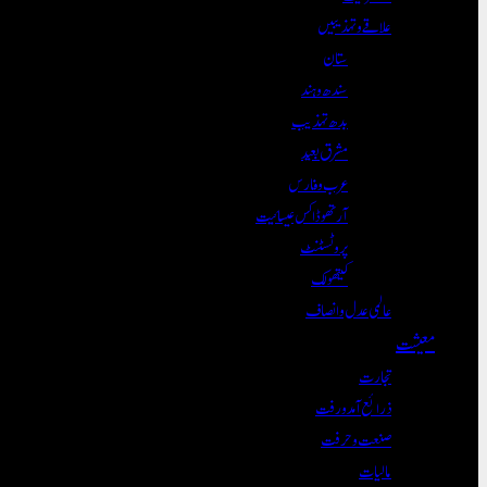
علاقے و تہذیبیں
ستان
سندھ و ہند
بدھ تہذیب
مشرق بعید
عرب و فارس
آرتھوڈاکس عیسائیت
پروٹسٹنٹ
کیتھولک
عالمی عدل و انصاف
معیشت
تجارت
ذرائع آمدورفت
صنعت و حرفت
مالیات