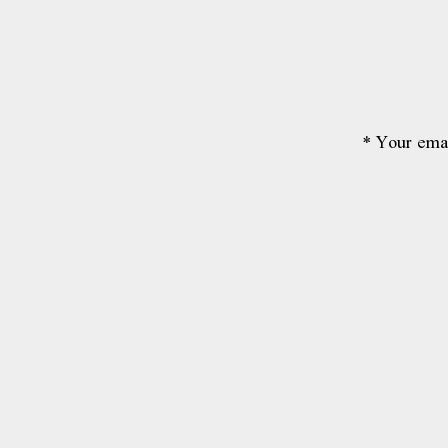
*
Your emai