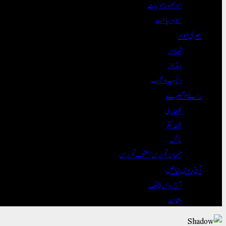
موسم و ماحولیات
سیر و سیاحت
بصری مواد
تصاویر
ویڈیوز
دلچسپ و عجیب
رائے و تبصرے
لکھاری
نقطہ نظر
بلاگ
مہمان تحریریں / منتخب تحریریں
آج روس خاص
آج روس بیٹھک
ملقات