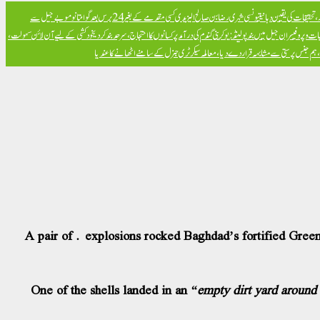
تحقیقات کی یقین دہانی
تیونسی شہری رضا بن صالح الیزیدی کسی مقدمے کے بغیر 24 برس بعد گوانتانوموبے جیل سے
ت و پروفیسران جیل میں بند
پولینڈ: یوکرینی گندم کی درآمد پر کسانوں کا احتجاج، سرحد بند کر دی
خود کشی کے لیے آن لائن سہولت،
ض، ہم جنس پرستی سے مشابہہ قرار دے دیا، معاملہ سیکرٹری جنرل کے سامنے اٹھانے کا عندیا
A pair of explosions rocked Baghdad’s fortified Green 
One of the shells landed in an
“empty dirt yard around 