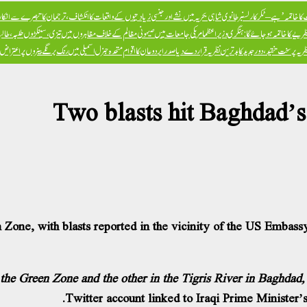
ا خاتمہ’ ہے – ٹکر کارلسن
برطانوی شاہی بحریہ میں نشے اور جنسی زیادتیوں کے واقعات کا انکشاف، ترجمان کا تبصرے سے انکار، 
ظریے کا خاتمہ ہو جائے گا: ہنگری وزیراعظم
امریکی جامعات میں صیہونی مظالم کے خلاف مظاہروں میں تیزی، سینکڑوں طلبہ، طالبا
پر سخت تنقید، دور جدید کا بدترین نظریہ قرار دے دیا
صدر ایردوعان کا اقوام متحدہ جنرل اسمبلی میں رنگ برنگے بینروں پر اعترا
Two blasts hit Baghdad’
Zone, with blasts reported in the vicinity of the US Embass
the Green Zone and the other in the Tigris River in Baghdad,
Twitter account linked to Iraqi Prime Minister’s