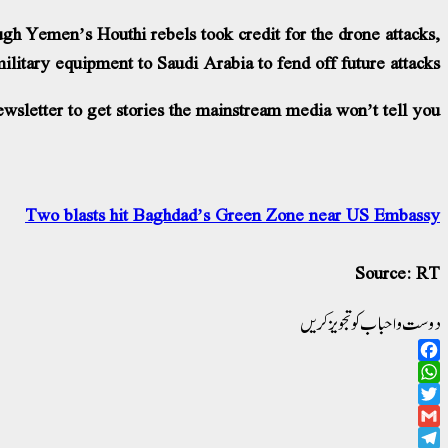
ough Yemen’s Houthi rebels took credit for the drone attacks,
litary equipment to Saudi Arabia to fend off future attacks.
wsletter to get stories the mainstream media won’t tell you.
Two blasts hit Baghdad’s Green Zone near US Embassy
Source: RT
دوست و احباب کو تجویز کریں
Facebook
WhatsApp
Twitter
Gmail