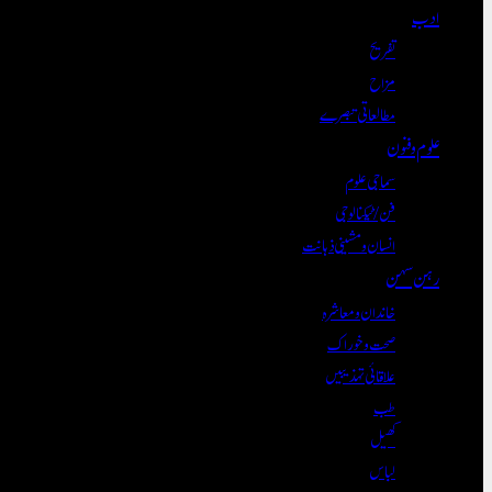
ادب
تفریح
مزاح
مطالعاتی تبصرے
علوم و فنون
سماجی علوم
فن/ٹیکنالوجی
انسان و مشینی ذہانت
رہن سہن
خاندان و معاشرہ
صحت و خوراک
علاقائی تہذیبیں
طب
کھیل
لباس