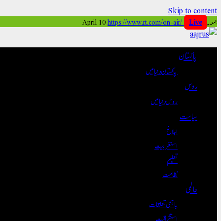
Skip to content
جمعہ, April 10
Live
https://www.rt.com/on-air/
پاکستان
پاکستان دنیا میں
روس
روس دنیا میں
سیاست
ابلاغ
استغرابیت
تعلیم
نظامت
عالمی
باہمی تعلقات
استشراقیت