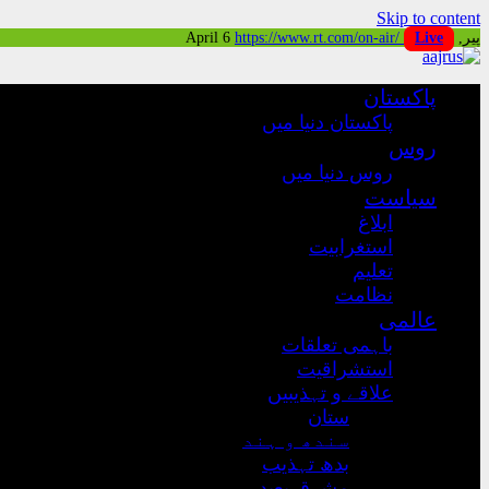
Skip to content
https://www.rt.com/on-air/
Live
پیر, April 6
پاکستان
پاکستان دنیا میں
روس
روس دنیا میں
سیاست
ابلاغ
استغرابیت
تعلیم
نظامت
عالمی
باہمی تعلقات
استشراقیت
علاقے و تہذیبیں
ستان
سندھ و ہند
بدھ تہذیب
مشرق بعید