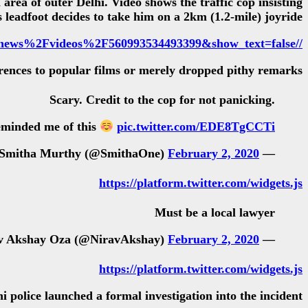
area of outer Delhi. Video shows the traffic cop insisting
 leadfoot decides to take him on a 2km (1.2-mile) joyride.
//www.facebook.com/plugins/video.php?href=https%3A%2F%2Fwww.facebook.com%2FRTnews%2Fvideos%2F560993534493399&show_text=false
erences to popular films or merely dropped pithy remarks.
Scary. Credit to the cop for not panicking.
reminded me of this
pic.twitter.com/EDE8TgCCTi
February 2, 2020
— Smitha Murthy (@SmithaOne)
https://platform.twitter.com/widgets.js
Must be a local lawyer
February 2, 2020
— Nirav Akshay Oza (@NiravAkshay)
https://platform.twitter.com/widgets.js
i police launched a formal investigation into the incident.