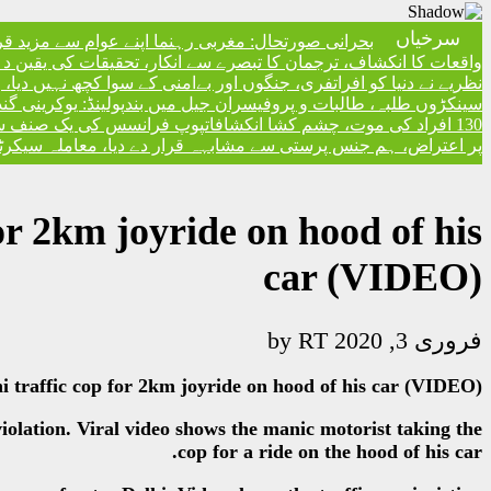
سرخیاں
بحرانی صورتحال: مغربی رہنما اپنے عوام سے مزید ق
واقعات کا انکشاف، ترجمان کا تبصرے سے انکار، تحقیقات کی یقین دہا
نظریے نے دنیا کو افراتفری، جنگوں اور بےامنی کے سوا کچھ نہیں دیا
سینکڑوں طلبہ، طالبات و پروفیسران جیل میں بند
پولینڈ: یوکرینی گ
130 افراد کی موت، چشم کشا انکشافات
پوپ فرانسس کی یک صنف سماج 
پر اعتراض، ہم جنس پرستی سے مشابہہ قرار دے دیا، معاملہ سیکرٹری
for 2km joyride on hood of his
car (VIDEO)
RT
by
فروری 3, 2020
hi traffic cop for 2km joyride on hood of his car (VIDEO)
iolation. Viral video shows the manic motorist taking the
cop for a ride on the hood of his car.