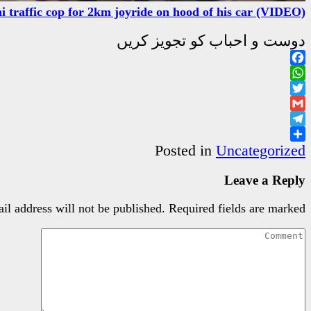
hi traffic cop for 2km joyride on hood of his car (VIDEO)
دوست و احباب کو تجویز کریں
Facebook
WhatsApp
Twitter
Gmail
Telegram
Share
Posted in
Uncategorized
Leave a Reply
il address will not be published.
Required fields are marked