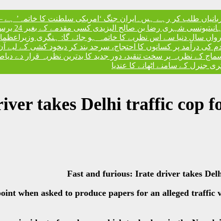
ربانیاں طلب کر رہے ہیں۔
ایران جنگ ‘امریکی سلطنت کا خاتمہ’ ہے – 
نی
تیونسی شہری رضا بن صالح الیزیدی کسی مقدمے کے بغیر 24 برس بعد گوانتانوموبے جیل سے آزاد
، رواں سال دنیا سے اس نظریے کا خاتمہ ہو جائے گا: ہنگری وزیراعظم
،
ندم کی درآمد پر کسانوں کا احتجاج، سرحد بند کر دی
خود کشی کے لیے آن
کے نظریہ پر سخت تنقید، دور جدید کا بدترین نظریہ قرار دے دیا
صد
 جنرل کے سامنے اٹھانے کا عندیا
river takes Delhi traffic cop 
Fast and furious: Irate driver takes Del
int when asked to produce papers for an alleged traffic v