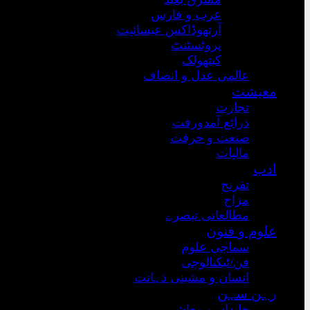
عرب و فارس
آرتھوڈاکس عیسائیت
پروٹسٹنٹ
کیتھولک
عالمی عدل و انصاف
معیشت
تجارت
ذرائع آمدورفت
صنعت و حرفت
مالیات
ادب
تفریح
مزاح
مطالعاتی تبصرے
علوم و فنون
سماجی علوم
فن/ٹیکنالوجی
انسان و مشینی ذہانت
رہن سہن
خاندان و معاشرہ