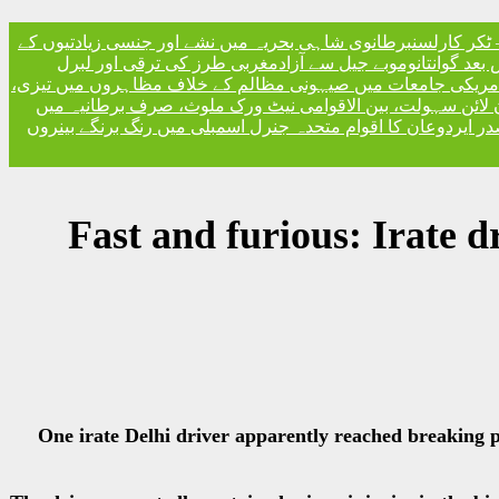
ٹکر کارلسن
برطانوی شاہی بحریہ میں نشے اور جنسی زیادتیوں کے
مغربی طرز کی ترقی اور لبرل
امریکی جامعات میں صیہونی مظالم کے خلاف مظاہروں میں تیزی
 لائن سہولت، بین الاقوامی نیٹ ورک ملوث، صرف برطانیہ میں
ر ایردوعان کا اقوام متحدہ جنرل اسمبلی میں رنگ برنگے بینروں
Fast and furious: Irate d
One irate Delhi driver apparently reached breaking po