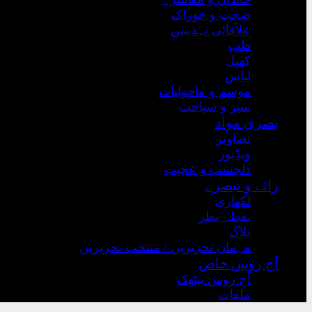
صحت و خوراک
علاقائی تہذیبیں
طب
کھیل
لباس
موسم و ماحولیات
سیر و سیاحت
بصری مواد
تصاویر
ویڈیوز
دلچسپ و عجیب
رائے و تبصرے
لکھاری
نقطہ نظر
بلاگ
مہمان تحریریں / منتخب تحریریں
آج روس خاص
آج روس بیٹھک
ملقات