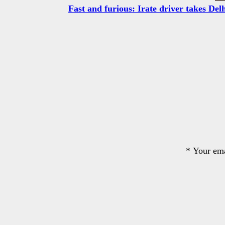
Fast and furious: Irate driver takes Del
*
Your ema