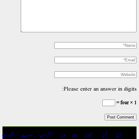
Please enter an answer in digits:
four × 1 =
آج
تحریر
تجاویز
رابطہ
مدیر
سبسکرائب
ہمارے
اشتہارات