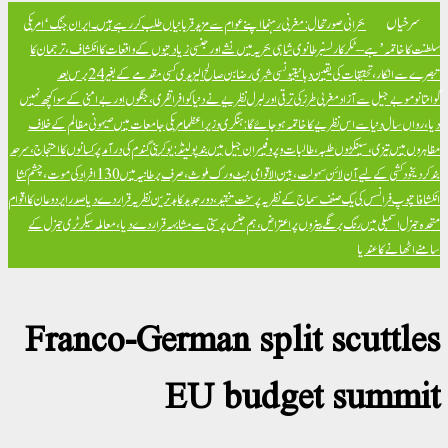
سرخیاں
بحرانی صورتحال: مغربی رہنما اپنے عوام سے مزید قربانیاں طلب کر رہے ہیں۔
ایران جنگ ‘امریکی
سلطنت کا خاتمہ’ ہے – ٹکر کارلسن
برطانوی شاہی بحریہ میں نشے اور جنسی زیادتیوں کے واقعات کا انکشاف، ترجمان کا
تبصرے سے انکار، تحقیقات کی یقین دہانی
تیونسی شہری رضا بن صالح الیزیدی کسی مقدمے کے بغیر 24 برس بعد
گوانتانوموبے جیل سے آزاد
مغربی طرز کی ترقی اور لبرل نظریے نے دنیا کو افراتفری، جنگوں اور بےامنی کے سوا کچھ نہیں
دیا، رواں سال دنیا سے اس نظریے کا خاتمہ ہو جائے گا: ہنگری وزیراعظم
امریکی جامعات میں صیہونی مظالم کے خلاف
مظاہروں میں تیزی، سینکڑوں طلبہ، طالبات و پروفیسران جیل میں بند
پولینڈ: یوکرینی گندم کی درآمد پر کسانوں کا احتجاج، سرحد
بند کر دی
خود کشی کے لیے آن لائن سہولت، بین الاقوامی نیٹ ورک ملوث، صرف برطانیہ میں 130 افراد کی موت، چشم کشا
انکشافات
پوپ فرانسس کی یک صنف سماج کے نظریہ پر سخت تنقید، دور جدید کا بدترین نظریہ قرار دے دیا
صدر ایردوعان کا اقوام
متحدہ جنرل اسمبلی میں رنگ برنگے بینروں پر اعتراض، ہم جنس پرستی سے مشابہہ قرار دے دیا، معاملہ سیکرٹری جنرل کے
سامنے اٹھانے کا عندیا
Franco-German split scuttles
EU budget summit