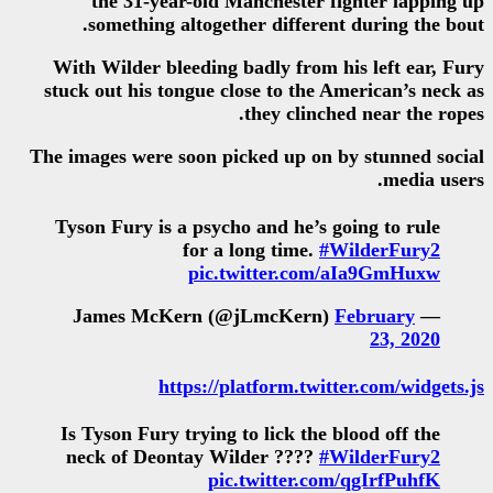
the 31-year-old Manches
something altogether diff
With Wilder bleeding badly f
stuck out his tongue close to 
they c
The images were soon picked up
Tyson Fury is a psycho and h
for a long ti
pic.twitter
https://platform
Is Tyson Fury trying to lick
neck of Deontay Wilder ?
pic.twitte