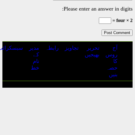
Please e
تجاویز
رابطہ
مدیر
سبسکرائب
ہمارے
اشتہارات
کے
بارے
نام
میں
خط
آج روس