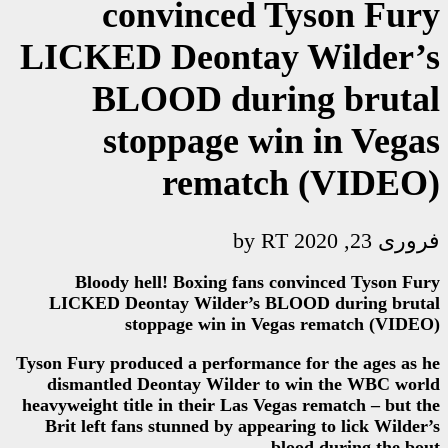
convinced 
LICKED Deonta
BLOOD dur
stoppage w
remat
Bloody hell! Boxing fans
LICKED Deontay Wilder’s 
stoppage win in V
Tyson Fury produced a performan
dismantled Deontay Wilder 
heavyweight title in their Las V
Brit left fans stunned by app