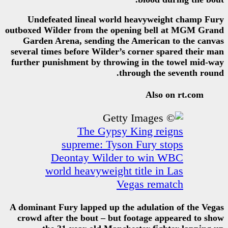
Undefeated lineal world h
outboxed Wilder from the openi
Garden Arena, sending the A
several times before Wilder’s c
further punishment by throwing
thro
The Gypsy Ki
supreme: Tyson 
Deontay Wilder t
world heavyweight ti
Vega
A dominant Fury lapped up the a
crowd after the bout – but fo