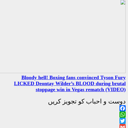
Bloody hell! Boxing fans
LICKED Deontay Wilder’s 
stoppage win in V
جویز کریں