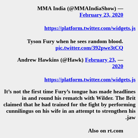
F
https://platform
Tyson Fury when he se
pic.twitte
https://platform
It’s not the first time Fury’s to
in and round his rematch 
claimed that he had trained for t
cunnilingus on his wife in an att