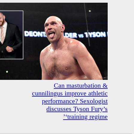
Can mastu
cunnilingus improv
performance? 
discusses Ty
‘train