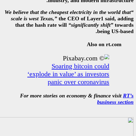
industry, and 
“We believe that the cheapest electr
scale is west Texas,”
the CEO of
that the hash rate will
“signi
Soaring bit
‘explode in value’ a
panic over c
For more stories on econom