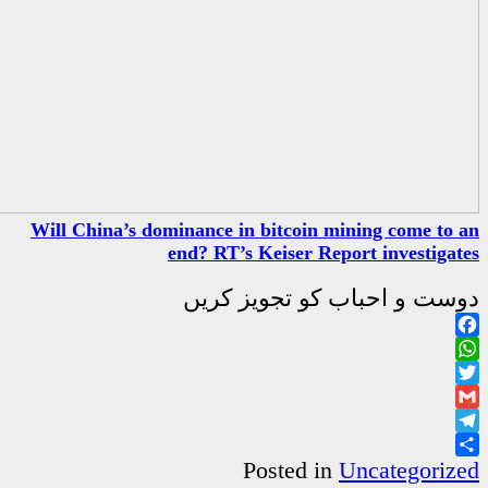
Will China’s dominance in bitc
end? RT’s Keis
جویز کریں
Poste