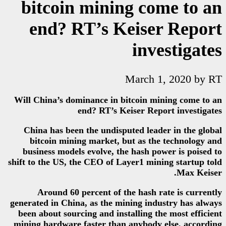
bitcoin mining
end? RT’s Ke
Ma
Will China’s dominance in bitc
end? RT’s Keis
China has been the undispute
bitcoin mining market, but
business models evolve, the h
shift to the US, the CEO of Laye
Around 60 percent of the 
generated in China, as the mini
been about sourcing and instal
mining hardware faster than an