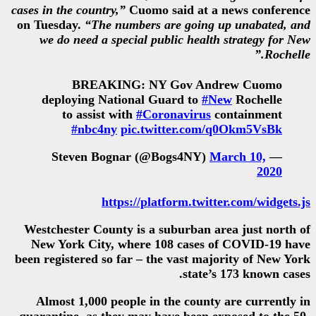
cases in the country,”
Cuomo said 
on Tuesday.
“The numbers are g
we do need a special public 
BREAKING: NY Gov
deploying National Guard 
to assist with
#Coronav
#nbc4ny
pic.twitter
https://platform
Westchester County is a subur
New York City, where 108 ca
been registered so far – the vas
s
Almost 1,000 people in the c