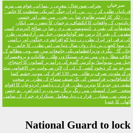
تحال: مغربی رہنما اپنے عوام سے مزید
ں۔
ایران جنگ ‘امریکی سلطنت کا خاتمہ’
شاہی بحریہ میں نشے اور جنسی
نکشاف، ترجمان کا تبصرے سے انکار
نسی شہری رضا بن صالح الیزیدی کسی
مغربی طرز
 دنیا کو افراتفری، جنگوں اور بےامنی
ں سال دنیا سے اس نظریے کا خاتمہ ہو
امریکی جامعات میں صیہونی مظالم کے
 سینکڑوں طلبہ، طالبات و پروفیسران
نی گندم کی درآمد پر کسانوں کا احتجاج
 لیے آن لائن سہولت، بین الاقوامی نیٹ
ورک ملوث، صرف برطانیہ میں 130 افراد کی موت، چشم کشا
یک صنف سماج کے نظریہ پر سخت
ظریہ قرار دے دیا
صدر ایردوعان کا اقوام
نگ برنگے بینروں پر اعتراض، ہم جنس
 دیا، معاملہ سیکرٹری جنرل کے سامنے
National Gu