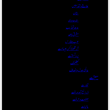
علاقے و تہذیبیں
ستان
سندھ و ہند
بدھ تہذیب
مشرق بعید
عرب و فارس
آرتھوڈاکس عیسائیت
پروٹسٹنٹ
کیتھولک
عالمی عدل و انصاف
معیشت
تجارت
ذرائع آمدورفت
صنعت و حرفت
مالیات