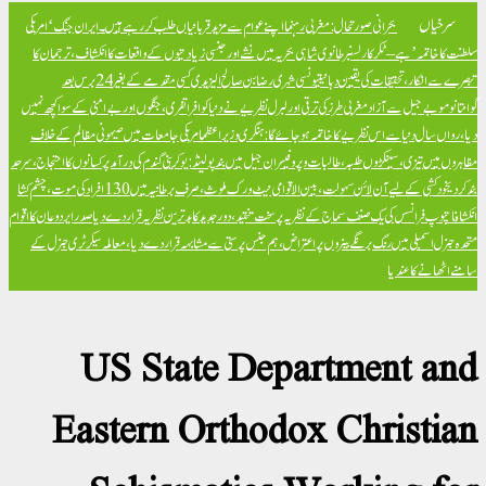
سرخیاں
بحرانی صورتحال: مغربی رہنما اپنے عوام سے مزید قربانیاں طلب کر رہے ہیں۔
ایران جنگ ‘امریکی
سلطنت کا خاتمہ’ ہے – ٹکر کارلسن
برطانوی شاہی بحریہ میں نشے اور جنسی زیادتیوں کے واقعات کا انکشاف، ترجمان کا
تبصرے سے انکار، تحقیقات کی یقین دہانی
تیونسی شہری رضا بن صالح الیزیدی کسی مقدمے کے بغیر 24 برس بعد
گوانتانوموبے جیل سے آزاد
مغربی طرز کی ترقی اور لبرل نظریے نے دنیا کو افراتفری، جنگوں اور بےامنی کے سوا کچھ نہیں
دیا، رواں سال دنیا سے اس نظریے کا خاتمہ ہو جائے گا: ہنگری وزیراعظم
امریکی جامعات میں صیہونی مظالم کے خلاف
مظاہروں میں تیزی، سینکڑوں طلبہ، طالبات و پروفیسران جیل میں بند
پولینڈ: یوکرینی گندم کی درآمد پر کسانوں کا احتجاج، سرحد
بند کر دی
خود کشی کے لیے آن لائن سہولت، بین الاقوامی نیٹ ورک ملوث، صرف برطانیہ میں 130 افراد کی موت، چشم کشا
انکشافات
پوپ فرانسس کی یک صنف سماج کے نظریہ پر سخت تنقید، دور جدید کا بدترین نظریہ قرار دے دیا
صدر ایردوعان کا اقوام
متحدہ جنرل اسمبلی میں رنگ برنگے بینروں پر اعتراض، ہم جنس پرستی سے مشابہہ قرار دے دیا، معاملہ سیکرٹری جنرل کے
سامنے اٹھانے کا عندیا
US State Department and
Eastern Orthodox Christian