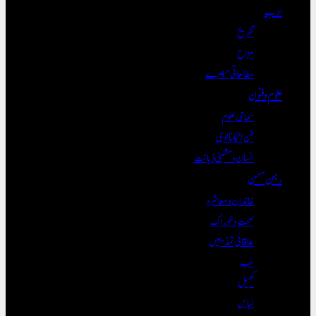
ادب
تفریح
مزاح
مطالعاتی تبصرے
علوم و فنون
سماجی علوم
فن/ٹیکنالوجی
انسان و مشینی ذہانت
رہن سہن
خاندان و معاشرہ
صحت و خوراک
علاقائی تہذیبیں
طب
کھیل
لباس