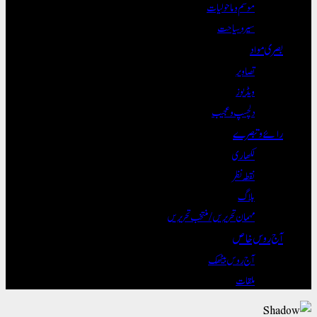
موسم و ماحولیات
سیر و سیاحت
بصری مواد
تصاویر
ویڈیوز
دلچسپ و عجیب
رائے و تبصرے
لکھاری
نقطہ نظر
بلاگ
مہمان تحریریں / منتخب تحریریں
آج روس خاص
آج روس بیٹھک
ملقات