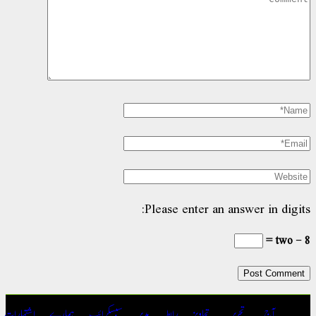
Please enter an answer in digits:
8 − two =
آج
تحریر
تجاویز
رابطہ
مدیر
سبسکرائب
ہمارے
اشتہارات