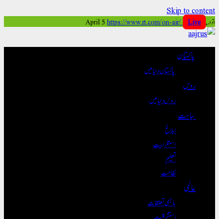
Skip to content
اتوار, April 5
Live
https://www.rt.com/on-air/
پاکستان
پاکستان دنیا میں
روس
روس دنیا میں
سیاست
ابلاغ
استغرابیت
تعلیم
نظامت
عالمی
باہمی تعلقات
استشراقیت