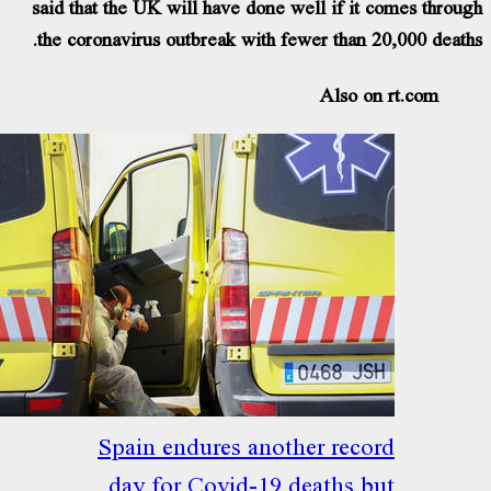
said that the UK will have done well if it 
the coronavirus outbreak with fewer than 2
Also on
Spain endures another reco
day for Covid-19 deaths b