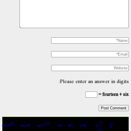
Please enter an answ
تحریر
تجاویز
رابطہ
مدیر
سبسکرائب
ہمارے
اشتہارات