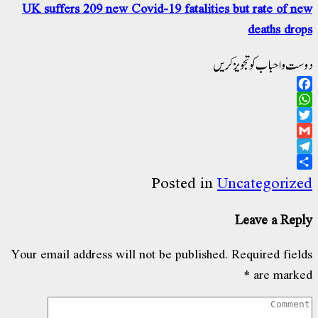
UK suffers 209 new Covid-19 fatalities bu
ویز کریں
Posted in
Unca
Le
Your email address will not be published.
Re