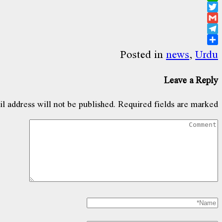
WhatsApp
Twitter
Gmail
Telegram
Share
Posted in
news
,
Urdu
Leave a Reply
l address will not be published.
Required fields are marked