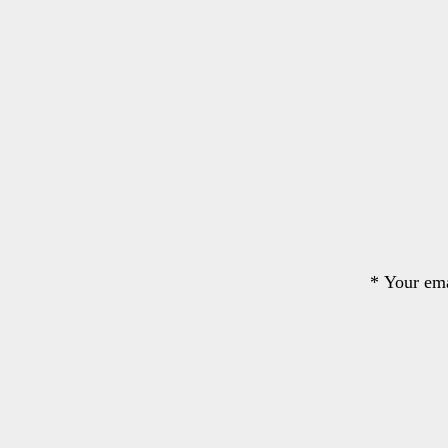
*
Your ema