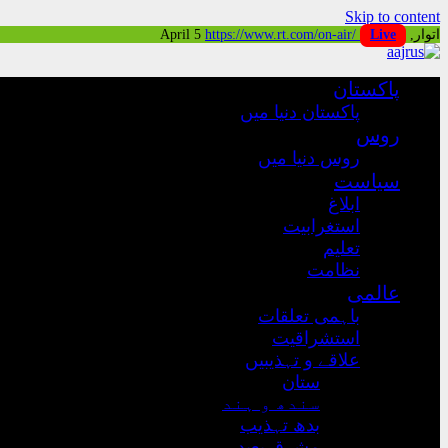
Skip to content
اتوار, April 5
Live
https://www.rt.com/on-air/
پاکستان
پاکستان دنیا میں
روس
روس دنیا میں
سیاست
ابلاغ
استغرابیت
تعلیم
نظامت
عالمی
باہمی تعلقات
استشراقیت
علاقے و تہذیبیں
ستان
سندھ و ہند
بدھ تہذیب
مشرق بعید