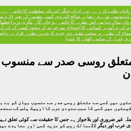
ربانیاں طلب کر رہے ہیں۔
ایران جنگ ‘امریکی سلطنت کا خاتمہ’ ہے – 
نی
تیونسی شہری رضا بن صالح الیزیدی کسی مقدمے کے بغیر 24 برس بعد گوانتانوموبے جیل سے آزاد
، رواں سال دنیا سے اس نظریے کا خاتمہ ہو جائے گا: ہنگری وزیراعظم
ا
ندم کی درآمد پر کسانوں کا احتجاج، سرحد بند کر دی
خود کشی کے لیے آن
کے نظریہ پر سخت تنقید، دور جدید کا بدترین نظریہ قرار دے دیا
صد
 جنرل کے سامنے اٹھانے کا عندیا
تعلق روسی صدر سے منسوب بیا
ن
توں میں کمی سے متعلق روسی صدر سے منسوب بیان کو بے ب
قیمتوں میں کمی کا سبب سعودی عرب کااوپیک پلس کے سمجھ
جملہ غیر ضروری اور بلاجواز ہے جس کا حقیقت سے کوئی تعلق ن
ہے بلکہ معاہدے سے نکل جانے والا ملک خود روس ہے جبکہ سعودی عرب اور د