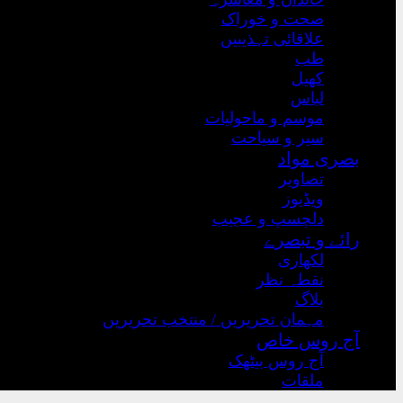
صحت و خوراک
علاقائی تہذیبیں
طب
کھیل
لباس
موسم و ماحولیات
سیر و سیاحت
بصری مواد
تصاویر
ویڈیوز
دلچسپ و عجیب
رائے و تبصرے
لکھاری
نقطہ نظر
بلاگ
مہمان تحریریں / منتخب تحریریں
آج روس خاص
آج روس بیٹھک
ملقات