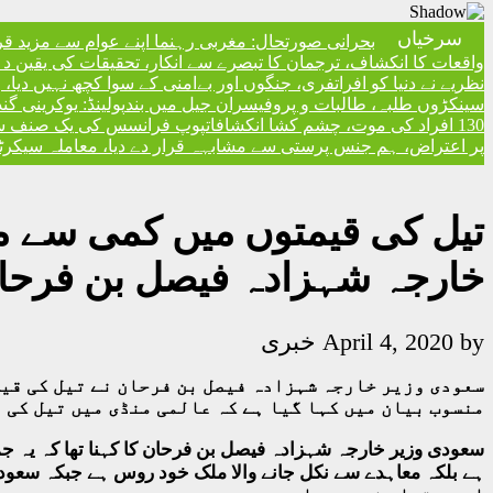
سرخیاں
بحرانی صورتحال: مغربی رہنما اپنے عوام سے مزید ق
واقعات کا انکشاف، ترجمان کا تبصرے سے انکار، تحقیقات کی یقین دہا
نظریے نے دنیا کو افراتفری، جنگوں اور بےامنی کے سوا کچھ نہیں دیا
سینکڑوں طلبہ، طالبات و پروفیسران جیل میں بند
پولینڈ: یوکرینی گ
130 افراد کی موت، چشم کشا انکشافات
پوپ فرانسس کی یک صنف سماج 
پر اعتراض، ہم جنس پرستی سے مشابہہ قرار دے دیا، معاملہ سیکرٹری
تیل کی قیمتوں میں کمی سے م
خارجہ شہزادہ فیصل بن فرحا
by
April 4, 2020
خبری
سعودی وزیر خارجہ شہزادہ فیصل بن فرحان نے تیل کی قیم
منسوب بیان میں کہا گیا ہے کہ عالمی منڈی میں تیل کی 
سعودی وزیر خارجہ شہزادہ فیصل بن فرحان کا کہنا تھا کہ یہ 