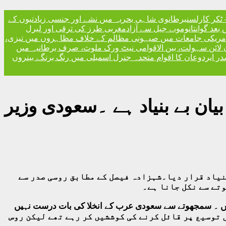
ٹکر کارلسن
برطانوی شاہی بحریہ میں نشے اور جنسی زیادتیوں کے
مغربی طرز کی ترقی اور لبرل
مریکی جامعات میں صیہونی مظالم کے خلاف مظاہروں میں تیزی،
 لائن سہولت، بین الاقوامی نیٹ ورک ملوث، صرف برطانیہ میں
ر ایردوعان کا اقوام متحدہ جنرل اسمبلی میں رنگ برنگے بینروں
ن بے بنیاد ہے ۔سعودی وزیر
نیاد قرار دیا۔شہزادہ فیصل کے مطابق روسی صدر سے
وتے سے نکل جانا ہے۔
ہیں ۔ سمجھوتے سے سعودی عرب کے انخلا کی بات درست نہیں
یگر 22ممالک روس کو مزید کمی اور معاہدے میں توسیع پر قائل کرنے کی کوششیں کر رہے تھے لیکن روس