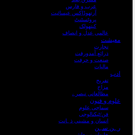
عرب و فارس
آرتھوڈاکس عیسائیت
پروٹسٹنٹ
کیتھولک
عالمی عدل و انصاف
معیشت
تجارت
ذرائع آمدورفت
صنعت و حرفت
مالیات
ادب
تفریح
مزاح
مطالعاتی تبصرے
علوم و فنون
سماجی علوم
فن/ٹیکنالوجی
انسان و مشینی ذہانت
رہن سہن
خاندان و معاشرہ