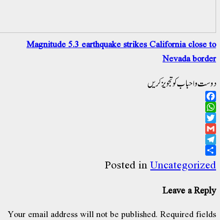
Magnitude 5.3 earthquake strikes Califo
Ne
ویز کریں
Posted in
Unca
Le
Your email address will not be published.
Re