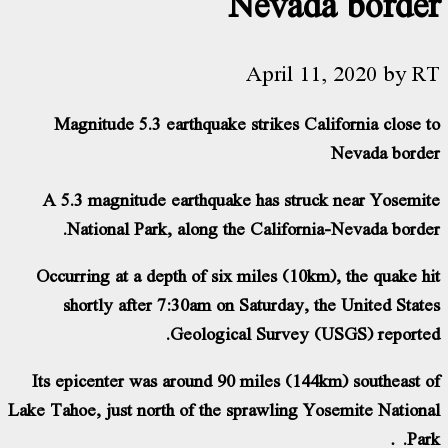
Nevada 
April 11, 
Magnitude 5.3 earthquake strikes Califo
Ne
A 5.3 magnitude earthquake has struck n
National Park, along the California-N
Occurring at a depth of six miles (10km), 
shortly after 7:30am on Saturday, the 
Geological Survey (USG
Its epicenter was around 90 miles (144km)
Lake Tahoe, just north of the sprawling Yose