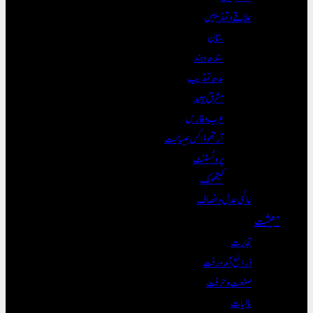
علاقے و تہذیبیں
ستان
سندھ و ہند
بدھ تہذیب
مشرق بعید
عرب و فارس
آرتھوڈاکس عیسائیت
پروٹسٹنٹ
کیتھولک
عالمی عدل و انصاف
معیشت
تجارت
ذرائع آمدورفت
صنعت و حرفت
مالیات