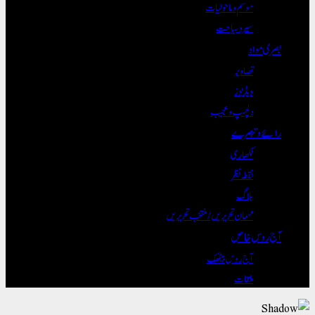
موسم و ماحولیات
سیر و سیاحت
بصری مواد
تصاویر
ویڈیوز
دلچسپ و عجیب
رائے و تبصرے
لکھاری
نقطہ نظر
بلاگ
مہمان تحریریں / منتخب تحریریں
آج روس خاص
آج روس بیٹھک
ملقات