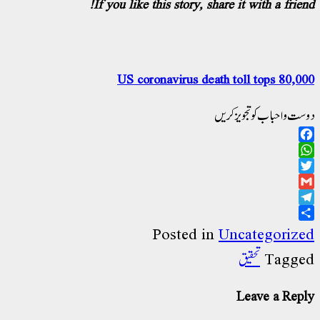
If you like this story, share it with a friend!
US coronavirus death toll tops 80,000
دوست و احباب کو تجویز کریں
Facebook
WhatsApp
Twitter
Gmail
Telegram
Share
Posted in
Uncategorized
تحقیق
Tagged
Leave a Reply