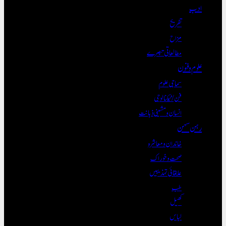
ادب
تفریح
مزاح
مطالعاتی تبصرے
علوم و فنون
سماجی علوم
فن/ٹیکنالوجی
انسان و مشینی ذہانت
رہن سہن
خاندان و معاشرہ
صحت و خوراک
علاقائی تہذیبیں
طب
کھیل
لباس