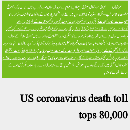
سرخیاں
بحرانی صورتحال: مغربی رہنما اپنے عوام سے مزید قربانیاں طلب کر رہے ہیں۔
ایران جنگ ‘امریکی
سلطنت کا خاتمہ’ ہے – ٹکر کارلسن
برطانوی شاہی بحریہ میں نشے اور جنسی زیادتیوں کے واقعات کا انکشاف، ترجمان کا
تبصرے سے انکار، تحقیقات کی یقین دہانی
تیونسی شہری رضا بن صالح الیزیدی کسی مقدمے کے بغیر 24 برس بعد
گوانتانوموبے جیل سے آزاد
مغربی طرز کی ترقی اور لبرل نظریے نے دنیا کو افراتفری، جنگوں اور بےامنی کے سوا کچھ نہیں
دیا، رواں سال دنیا سے اس نظریے کا خاتمہ ہو جائے گا: ہنگری وزیراعظم
امریکی جامعات میں صیہونی مظالم کے خلاف
مظاہروں میں تیزی، سینکڑوں طلبہ، طالبات و پروفیسران جیل میں بند
پولینڈ: یوکرینی گندم کی درآمد پر کسانوں کا احتجاج، سرحد
بند کر دی
خود کشی کے لیے آن لائن سہولت، بین الاقوامی نیٹ ورک ملوث، صرف برطانیہ میں 130 افراد کی موت، چشم کشا
انکشافات
پوپ فرانسس کی یک صنف سماج کے نظریہ پر سخت تنقید، دور جدید کا بدترین نظریہ قرار دے دیا
صدر ایردوعان کا اقوام
متحدہ جنرل اسمبلی میں رنگ برنگے بینروں پر اعتراض، ہم جنس پرستی سے مشابہہ قرار دے دیا، معاملہ سیکرٹری جنرل کے
سامنے اٹھانے کا عندیا
US coronavirus death toll
tops 80,000