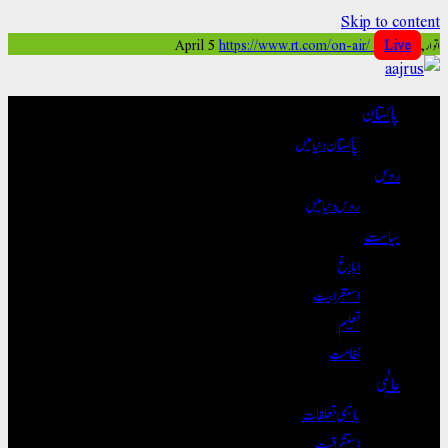
Skip to content
https://www.rt.com/on-air/
Live
اتوار, April 5
پاکستان
پاکستان دنیا میں
روس
روس دنیا میں
سیاست
ابلاغ
استغرابیت
تعلیم
نظامت
عالمی
باہمی تعلقات
استشراقیت