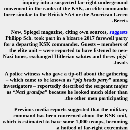
inquiry into a suspected
movement in the ranks of the K
force similar to the British SAS
Now, Spiegel magazine, citin
Philipp Sch. took part in a bizar
for a departing KSK commander.
the elite unit – were reported t
Nazi tunes, exchanged Hitlerian s
A police witness who gave a tip-o
– which came to be known as
“p
investigators – reportedly descri
as
“Nazi grandpa”
because he l
the o
Previous media reports sugge
command has been concerned
which is estimated to have some 
a hotbed 