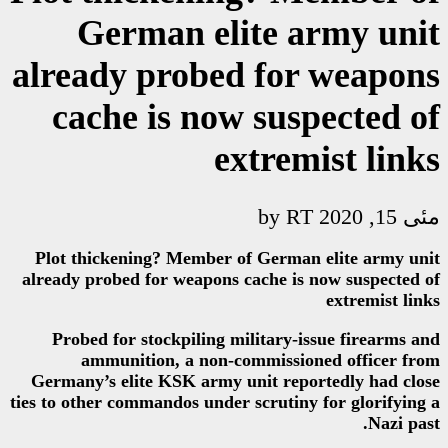
German elit
already probed 
cache is now s
ext
Plot thickening? Member of G
already probed for weapons cach
Probed for stockpiling milit
ammunition, a non-comm
Germany’s elite KSK army unit
ties to other commandos under scr