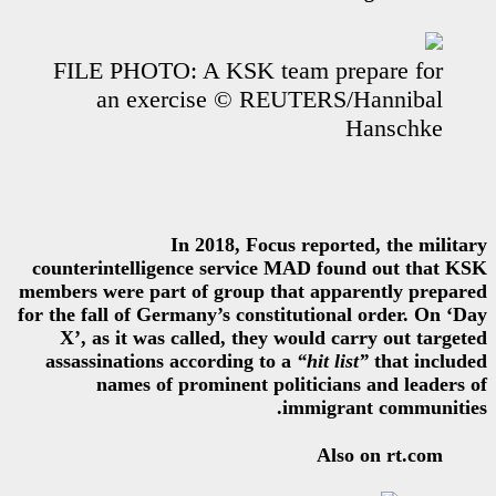
FILE PHOTO: A KSK tea
an exercise © REU
In 2018, Focus 
counterintelligence service M
members were part of group tha
for the fall of Germany’s constit
X’, as it was called, they w
assassinations according to a
names of prominent poli
im