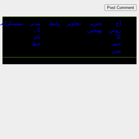
تجاویز
رابطہ
مدیر
سبسکرائب
ہمارے
اشتہارات
کے
بارے
نام
میں
خط
آج روس