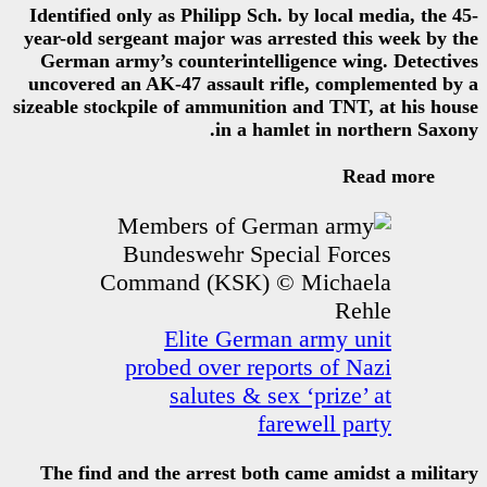
Identified only as Philipp Sch. 
year-old sergeant major was arr
German army’s counterintellig
uncovered an AK-47 assault rif
sizeable stockpile of ammunition
in a haml
Elite German
probed over repor
salutes & sex
far
The find and the arrest both 