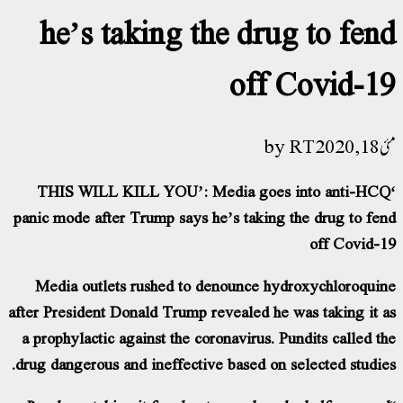
he’s taking the drug to fen
off Covid-1
RT
2020
‘THIS WILL KILL YOU’: Media goes into anti-HC
panic mode after Trump says he’s taking the drug to fe
off Covid-
Media outlets rushed to denounce hydroxychloroqui
after President Donald Trump revealed he was taking it 
a prophylactic against the coronavirus. Pundits called t
drug dangerous and ineffective based on selected studie