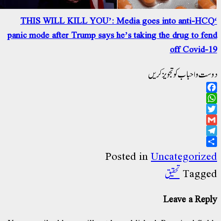
‘THIS WILL KILL YOU’: Media goes into anti-HC
panic mode after Trump says he’s taking the drug to fe
off Covid-
ت و احباب کو تجویز کریں
Facebo
WhatsAp
Twitt
Gma
Telegr
Sha
Posted in
Uncategoriz
تحقیق
Tagg
Leave a Rep