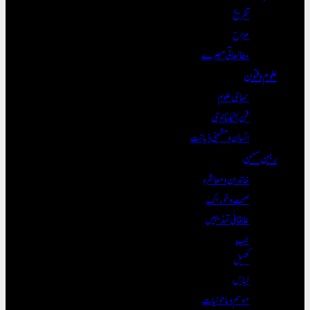
تفریح
مزاح
مطالعاتی تبصرے
علوم و فنون
سماجی علوم
فن/ٹیکنالوجی
انسان و مشینی ذہانت
رہن سہن
خاندان و معاشرہ
صحت و خوراک
علاقائی تہذیبیں
طب
کھیل
لباس
موسم و ماحولیات