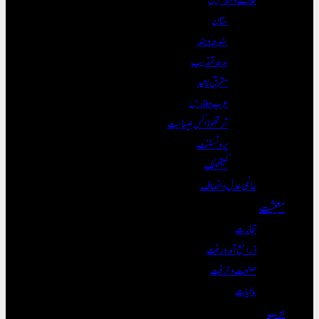
ستان
سندھ و ہند
بدھ تہذیب
مشرق بعید
عرب و فارس
آرتھوڈاکس عیسائیت
پروٹسٹنٹ
کیتھولک
عالمی عدل و انصاف
معیشت
تجارت
ذرائع آمدورفت
صنعت و حرفت
مالیات
ادب