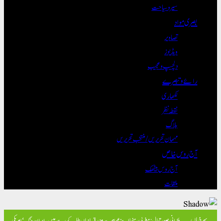
سیر و سیاحت
بصری مواد
تصاویر
ویڈیوز
دلچسپ و عجیب
رائے و تبصرے
لکھاری
نقطہ نظر
بلاگ
مہمان تحریریں / منتخب تحریریں
آج روس خاص
آج روس بیٹھک
ملقات
سرخیاں
بحرانی صورتحال: مغربی رہنما اپنے عوام سے مزید قربانیاں طلب کر رہے ہیں۔
ایران جنگ ‘امریکی