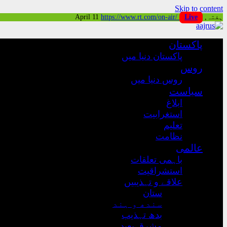
Skip to content
ہفتہ, April 11
Live
https://www.rt.com/on-air/
پاکستان
پاکستان دنیا میں
روس
روس دنیا میں
سیاست
ابلاغ
استغرابیت
تعلیم
نظامت
عالمی
باہمی تعلقات
استشراقیت
علاقے و تہذیبیں
ستان
سندھ و ہند
بدھ تہذیب
مشرق بعید