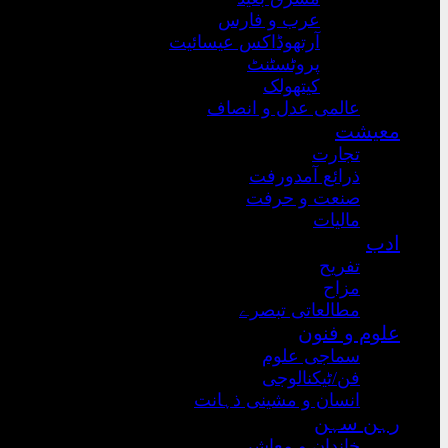
عرب و فارس
آرتھوڈاکس عیسائیت
پروٹسٹنٹ
کیتھولک
عالمی عدل و انصاف
معیشت
تجارت
ذرائع آمدورفت
صنعت و حرفت
مالیات
ادب
تفریح
مزاح
مطالعاتی تبصرے
علوم و فنون
سماجی علوم
فن/ٹیکنالوجی
انسان و مشینی ذہانت
رہن سہن
خاندان و معاشرہ