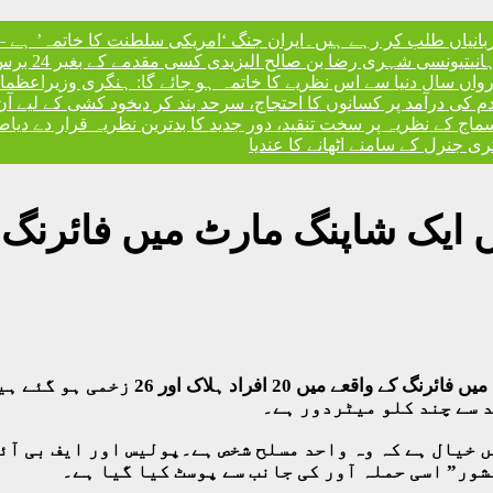
ربانیاں طلب کر رہے ہیں۔
ایران جنگ ‘امریکی سلطنت کا خاتمہ’ ہے – 
نی
تیونسی شہری رضا بن صالح الیزیدی کسی مقدمے کے بغیر 24 برس بعد گوانتانوموبے جیل سے آزاد
، رواں سال دنیا سے اس نظریے کا خاتمہ ہو جائے گا: ہنگری وزیراعظم
ا
ندم کی درآمد پر کسانوں کا احتجاج، سرحد بند کر دی
خود کشی کے لیے آن
کے نظریہ پر سخت تنقید، دور جدید کا بدترین نظریہ قرار دے دیا
صد
 جنرل کے سامنے اٹھانے کا عندیا
امریکی ریاست ٹیکساس کے شہر ایل پاسو م
 سے چند کلو میٹردور ہے۔
ے بارے میں خیال ہے کہ وہ واحد مسلح شخص ہے۔پولیس اور ایف ب
شور” اسی حملہ آور کی جانب سے پوسٹ کیا گیا ہے۔