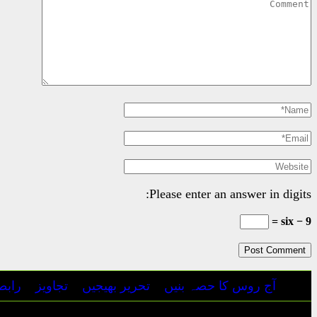
Please enter an answer in digits:
9 − six =
آج روس کا حصہ بنیں
تحریر بھیجیں
تجاویز
رابط
جملہ حقوق محفوظ | آج روس