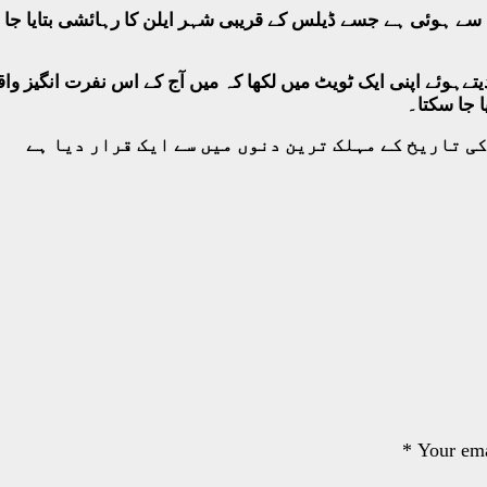
 دیتےہوئے اپنی ایک ٹویٹ میں لکھا کہ میں آج کے اس نفرت انگی
 جا سکتا۔
ی تاریخ کے مہلک ترین دنوں میں سے ایک قرار دیا ہے
*
Your ema