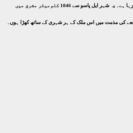
امریکی میڈیا میں اس شخص کی شناخت پیٹرک کروسئس کے نام سے ہوئی ہے جسے ڈیلس کے قریبی شہر ایلن کا رہائشی بتایا جا رہا ہے۔ یہ شہر ایل پاسو سے 1046 کلومیٹر مشرق میں
ز واقعے کی مذمت میں اس ملک کے ہر شہری کے ساتھ کھڑا ہوں۔