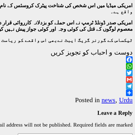
واقع ہے۔
امریکی صدر ڈونلڈ ٹرمپ نے اس حملے کو بزدلانہ کارروائی قرار
معصوم لوگوں کے قتل کی کوئی وجہ اور کوئی جواز پیش نہیں کیا
ٹیکساس کے گورنر گریگ ایبٹ نےبھی اس واقعے کو ریاست ک
دوست و احباب کو تجویز کریں
Facebook
WhatsApp
Twitter
Gmail
Telegram
Share
Posted in
news
,
Urdu
Leave a Reply
il address will not be published.
Required fields are marked