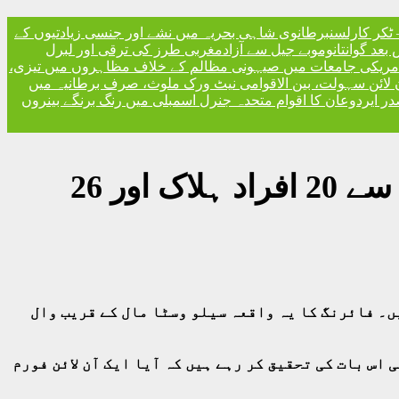
ٹکر کارلسن
برطانوی شاہی بحریہ میں نشے اور جنسی زیادتیوں کے
مغربی طرز کی ترقی اور لبرل
مریکی جامعات میں صیہونی مظالم کے خلاف مظاہروں میں تیزی،
 لائن سہولت، بین الاقوامی نیٹ ورک ملوث، صرف برطانیہ میں
ر ایردوعان کا اقوام متحدہ جنرل اسمبلی میں رنگ برنگے بینروں
ٹیکساس کے شہر ایل پاسو میں ایک شاپنگ مارٹ میں فائرنگ سے 20 افراد ہلاک اور 26
یں ایک شاپنگ مارٹ میں فائرنگ کے واقعے میں 20 افراد ہلاک اور 26 زخمی ہو گئے ہیں۔ فائرنگ کا یہ واقعہ سیلو وسٹا مال کے قریب وال
ی آئی اس بات کی تحقیق کر رہے ہیں کہ آیا ایک آن لائن فورم