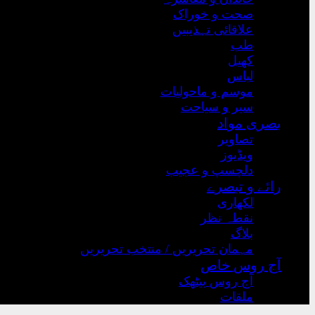
صحت و خوراک
علاقائی تہذیبیں
طب
کھیل
لباس
موسم و ماحولیات
سیر و سیاحت
بصری مواد
تصاویر
ویڈیوز
دلچسپ و عجیب
رائے و تبصرے
لکھاری
نقطہ نظر
بلاگ
مہمان تحریریں / منتخب تحریریں
آج روس خاص
آج روس بیٹھک
ملقات