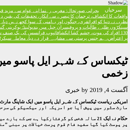
سرخیاں
بحرانی صورتحال: مغربی رہنما اپنے عوام سے مزید ق
واقعات کا انکشاف، ترجمان کا تبصرے سے انکار، تحقیقات کی یقین دہا
نظریے نے دنیا کو افراتفری، جنگوں اور بےامنی کے سوا کچھ نہیں دیا
سینکڑوں طلبہ، طالبات و پروفیسران جیل میں بند
پولینڈ: یوکرینی گ
130 افراد کی موت، چشم کشا انکشافات
پوپ فرانسس کی یک صنف سماج 
پر اعتراض، ہم جنس پرستی سے مشابہہ قرار دے دیا، معاملہ سیکرٹری
زخمی
آگست 4, 2019
by
خبری
مارٹ سٹور میں پیش آیا جو امریکہ اور میکسیکو کی سرحد
حکام نے ایک 21 سالہ شخص کو گرفتارکیا ہے جس ک
پر پوسٹ کیا گیا سفید فام قوم پرست خیالات پر مبنی ”من