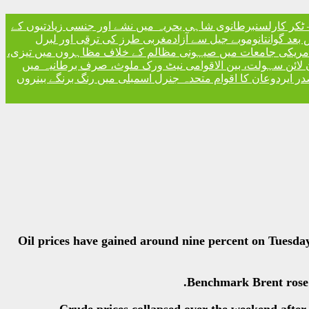
ٹکر کارلسن
برطانوی شاہی بحریہ میں نشے اور جنسی زیادتیوں کے
مغربی طرز کی ترقی اور لبرل
مریکی جامعات میں صیہونی مظالم کے خلاف مظاہروں میں تیزی،
 لائن سہولت، بین الاقوامی نیٹ ورک ملوث، صرف برطانیہ میں
ر ایردوعان کا اقوام متحدہ جنرل اسمبلی میں رنگ برنگے بینروں
Oil prices have gained around nine percent on Tuesday
Benchmark Brent rose n