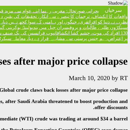
سرخیاں
بحرانی صورتحال: مغربی رہنما اپنے عوام سے مزید ق
واقعات کا انکشاف، ترجمان کا تبصرے سے انکار، تحقیقات کی یقین دہا
نظریے نے دنیا کو افراتفری، جنگوں اور بےامنی کے سوا کچھ نہیں دیا
سینکڑوں طلبہ، طالبات و پروفیسران جیل میں بند
پولینڈ: یوکرینی گ
130 افراد کی موت، چشم کشا انکشافات
پوپ فرانسس کی یک صنف سماج 
پر اعتراض، ہم جنس پرستی سے مشابہہ قرار دے دیا، معاملہ سیکرٹری
es after major price collapse
March 10, 2020
by
RT
Global crude claws back losses after major price collapse
es, after Saudi Arabia threatened to boost production and
offer discounts.
mediate (WTI) crude was trading at around $34 a barrel.