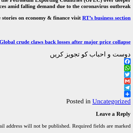
of the Petroleum Exporting Countries (OPEC) over deeper
ces amid falling demand due to the coronavirus outbreak.
 stories on economy & finance visit
RT’s business section
Global crude claws back losses after major price collapse
دوست و احباب کو تجویز کریں
Facebook
WhatsApp
Twitter
Gmail
Telegram
Share
Posted in
Uncategorized
Leave a Reply
il address will not be published.
Required fields are marked