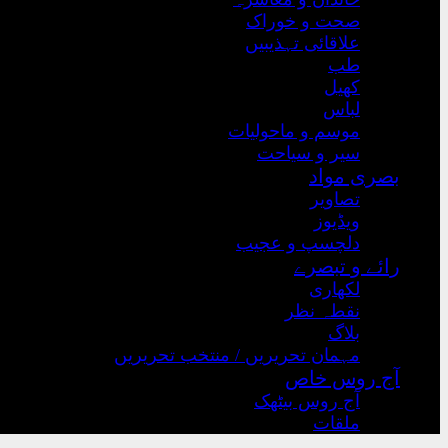
صحت و خوراک
علاقائی تہذیبیں
طب
کھیل
لباس
موسم و ماحولیات
سیر و سیاحت
بصری مواد
تصاویر
ویڈیوز
دلچسپ و عجیب
رائے و تبصرے
لکھاری
نقطہ نظر
بلاگ
مہمان تحریریں / منتخب تحریریں
آج روس خاص
آج روس بیٹھک
ملقات