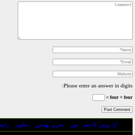
Please enter an answer in digits:
four × four =
آج روس کا حصہ بنیں
تحریر بھیجیں
تجاویز
رابط
جملہ حقوق محفوظ | آج روس