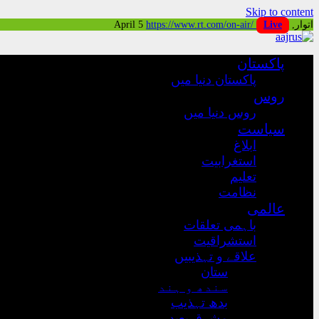
Skip to content
اتوار, April 5
Live
https://www.rt.com/on-air/
پاکستان
پاکستان دنیا میں
روس
روس دنیا میں
سیاست
ابلاغ
استغرابیت
تعلیم
نظامت
عالمی
باہمی تعلقات
استشراقیت
علاقے و تہذیبیں
ستان
سندھ و ہند
بدھ تہذیب
مشرق بعید