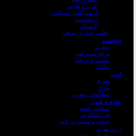
عرب و فارس
آرتھوڈاکس عیسائیت
پروٹسٹنٹ
کیتھولک
عالمی عدل و انصاف
معیشت
تجارت
ذرائع آمدورفت
صنعت و حرفت
مالیات
ادب
تفریح
مزاح
مطالعاتی تبصرے
علوم و فنون
سماجی علوم
فن/ٹیکنالوجی
انسان و مشینی ذہانت
رہن سہن
خاندان و معاشرہ