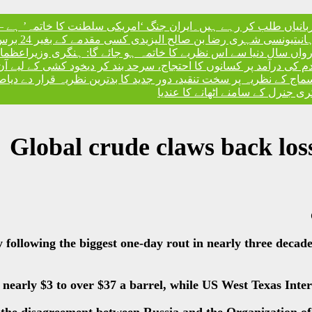
ربانیاں طلب کر رہے ہیں۔
ایران جنگ ‘امریکی سلطنت کا خاتمہ’ ہے – 
نی
تیونسی شہری رضا بن صالح الیزیدی کسی مقدمے کے بغیر 24 برس بعد گوانتانوموبے جیل سے آزاد
، رواں سال دنیا سے اس نظریے کا خاتمہ ہو جائے گا: ہنگری وزیراعظم
ا
ندم کی درآمد پر کسانوں کا احتجاج، سرحد بند کر دی
خود کشی کے لیے آن
کے نظریہ پر سخت تنقید، دور جدید کا بدترین نظریہ قرار دے دیا
صد
 جنرل کے سامنے اٹھانے کا عندیا
Global crude claws back loss
 following the biggest one-day rout in nearly three decad
early $3 to over $37 a barrel, while US West Texas Inter