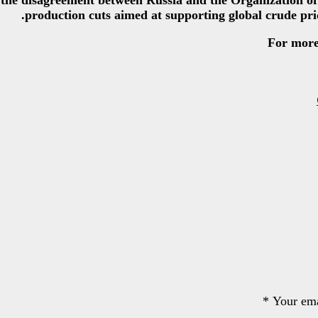
r the disagreement between Russia and the Organization 
production cuts aimed at supporting global crude pri
For more
*
Your ema