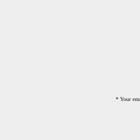
*
Your ema