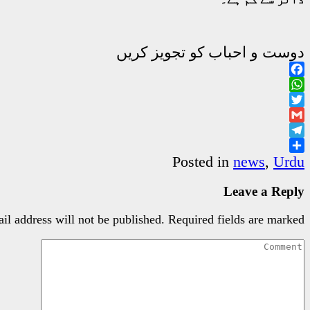
دوست و احباب کو تجویز کریں
Facebook
WhatsApp
Twitter
Gmail
Telegram
Share
Posted in
news
,
Urdu
Leave a Reply
il address will not be published.
Required fields are marked