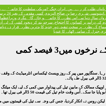
ربانیاں طلب کر رہے ہیں۔
ایران جنگ ‘امریکی سلطنت کا خاتمہ’ ہے – 
نی
تیونسی شہری رضا بن صالح الیزیدی کسی مقدمے کے بغیر 24 برس بعد گوانتانوموبے جیل سے آزاد
، رواں سال دنیا سے اس نظریے کا خاتمہ ہو جائے گا: ہنگری وزیراعظم
ا
ندم کی درآمد پر کسانوں کا احتجاج، سرحد بند کر دی
خود کشی کے لیے آن
کے نظریہ پر سخت تنقید، دور جدید کا بدترین نظریہ قرار دے دیا
صد
 جنرل کے سامنے اٹھانے کا عندیا
ں میں3 فیصد کمی
وپیک ممالک کے مابین تیل کی پیداوار میں کمی کے لیے ایک میٹن
ا سکے۔اُس وقت خام تیل کی قیمت 50 ڈالر فی بیرل تھا۔