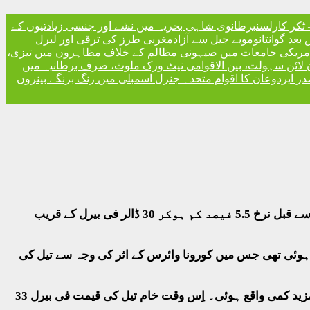
ٹکر کارلسن
برطانوی شاہی بحریہ میں نشے اور جنسی زیادتیوں کے
مغربی طرز کی ترقی اور لبرل
مریکی جامعات میں صیہونی مظالم کے خلاف مظاہروں میں تیزی،
 لائن سہولت، بین الاقوامی نیٹ ورک ملوث، صرف برطانیہ میں
ر ایردوعان کا اقوام متحدہ جنرل اسمبلی میں رنگ برنگے بینروں
ایشین مارکیٹ میں خام تیل کے نرخوں میں کمی کا سلسلہ جاری رہا۔سنگاپور میں پیر کے روز ویسٹ ٹیکساس انٹرمیڈیٹ کے وقفے سے قبل نرخ 5.5 فیصد کم ہوکر 30 ڈالر فی بیرل کے قریب
گ ہوئی تھی جس میں کورونا وائرس کے اثر کی وجہ سے تیل کی
سعودی عرب نے خام تیل کی پیداوار میں کمی کی تجویز پیش کی لیکن روس نے انکار کردیا، جس کی وجہ سے تیل کی قیمتوں میں مزید کمی واقع ہوئی۔ اِس وقت خام تیل کی قیمت فی بیرل 33