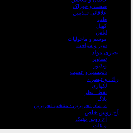
صحت و خوراک
علاقائی تہذیبیں
طب
کھیل
لباس
موسم و ماحولیات
سیر و سیاحت
بصری مواد
تصاویر
ویڈیوز
دلچسپ و عجیب
رائے و تبصرے
لکھاری
نقطہ نظر
بلاگ
مہمان تحریریں / منتخب تحریریں
آج روس خاص
آج روس بیٹھک
ملقات