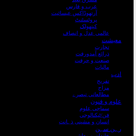
عرب و فارس
آرتھوڈاکس عیسائیت
پروٹسٹنٹ
کیتھولک
عالمی عدل و انصاف
معیشت
تجارت
ذرائع آمدورفت
صنعت و حرفت
مالیات
ادب
تفریح
مزاح
مطالعاتی تبصرے
علوم و فنون
سماجی علوم
فن/ٹیکنالوجی
انسان و مشینی ذہانت
رہن سہن
خاندان و معاشرہ