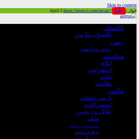
Skip to content
اتوار, April 5
Live
https://www.rt.com/on-air/
پاکستان
پاکستان دنیا میں
روس
روس دنیا میں
سیاست
ابلاغ
استغرابیت
تعلیم
نظامت
عالمی
باہمی تعلقات
استشراقیت
علاقے و تہذیبیں
ستان
سندھ و ہند
بدھ تہذیب
مشرق بعید