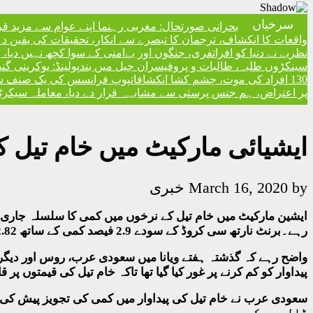
سرخیاں
بحرانی صورتحال: مغربی رہنما اپنے عوام سے مزید ق
واقعات کا انکشاف، ترجمان کا تبصرے سے انکار، تحقیقات کی یقین دہا
نظریے نے دنیا کو افراتفری، جنگوں اور بےامنی کے سوا کچھ نہیں دیا
سینکڑوں طلبہ، طالبات و پروفیسران جیل میں بند
پولینڈ: یوکرینی گ
130 افراد کی موت، چشم کشا انکشافات
پوپ فرانسس کی یک صنف سماج 
پر اعتراض، ہم جنس پرستی سے مشابہہ قرار دے دیا، معاملہ سیکرٹری
ایشیائی مارکیٹ میں خام تیل کے نرخو
by
March 16, 2020
خبری
رہے۔برنٹ نارتھ سی کروڈ کے سودے 2.9 فیصد کمی کے ساتھ 32.82 ڈالر فی بیرل طے پائے۔
واضح رہے کہ گذشتہ ہفتے ویانا میں سعودی عرب، روس اور دیگر ا
پیداوار کو کم کرنے پر غور کیا گیا تھا تاکہ خام تیل کی قیمتوں پر قابو پایا ج
ڈالر سے کم ہے۔