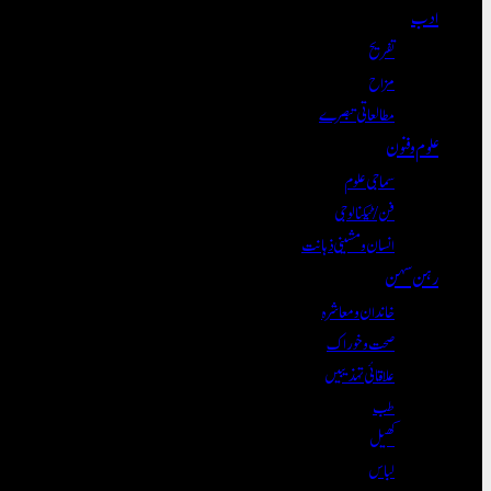
ادب
تفریح
مزاح
مطالعاتی تبصرے
علوم و فنون
سماجی علوم
فن/ٹیکنالوجی
انسان و مشینی ذہانت
رہن سہن
خاندان و معاشرہ
صحت و خوراک
علاقائی تہذیبیں
طب
کھیل
لباس