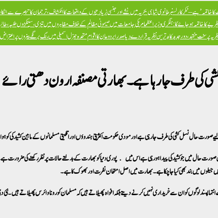
ا خاتمہ’ ہے – ٹکر کارلسن
برطانوی شاہی بحریہ میں نشے اور جنسی زیادتیوں کے واقعات کا انکشاف، ترجمان کا تبصرے سے انکار، 
ظریے کا خاتمہ ہو جائے گا: ہنگری وزیراعظم
امریکی جامعات میں صیہونی مظالم کے خلاف مظاہروں میں تیزی، سینکڑوں طلبہ، طالبا
پر سخت تنقید، دور جدید کا بدترین نظریہ قرار دے دیا
صدر ایردوعان کا اقوام متحدہ جنرل اسمبلی میں رنگ برنگے بینروں پر اعترا
شی کی طرف جارہا ہے۔ بھارتی مصنفہ ارون دھتی رائے
یے صورت حال نسل کشی کی طرف جا رہی ہےاور مودی حکومت اکثریتی ہندوؤں اور اقلیتی مسلمانوں کے مابین کشیدگی کو ہ
یں صورت حال میں جوکشیدگی پیدا ہو رہی ہے اس میں پوری دنیا کو بھارت کے بدلتے حالات پر نظر رکھنے کی ضرورت ہے۔ ب
 میں جیلوں میں بند بھی کیا جا چکا ہے۔ بھارت میں اصل امتحان نفرت اور بھوک کا ہے۔
ند لوگوں کو ان سے خریداری نہیں کرنے دیتے بلکہ افواہ پھیلاتے ہیں کہ مسلمان کورونا وائرس پھیلاتے ہیں۔نئی دہلی میں د