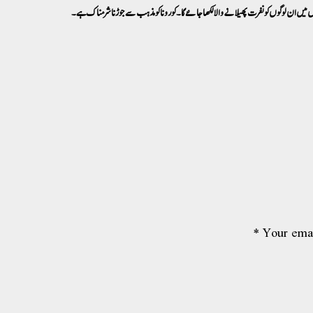
 میں ان لوگوں کو نفرت پھیلانے والا لکھا جائے گا۔ کورونا کو مذہب سے جوڑنا شرمناک ہے۔
*
Your emai