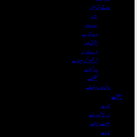
علاقے و تہذیبیں
ستان
سندھ و ہند
بدھ تہذیب
مشرق بعید
عرب و فارس
آرتھوڈاکس عیسائیت
پروٹسٹنٹ
کیتھولک
عالمی عدل و انصاف
معیشت
تجارت
ذرائع آمدورفت
صنعت و حرفت
مالیات