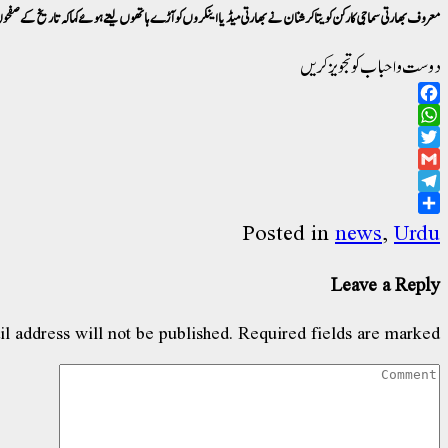
معروف بھارتی سماجی کارکن کویتا کرشنان نے بھارتی میڈیا اینکروں کو آڑے ہاتھوں لیتے ہوئے کہا کہ تاریخ کے صفحوں
دوست و احباب کو تجویز کریں
Facebook
WhatsApp
Twitter
Gmail
Telegram
Share
Posted in
news
,
Urdu
Leave a Reply
l address will not be published.
Required fields are marked