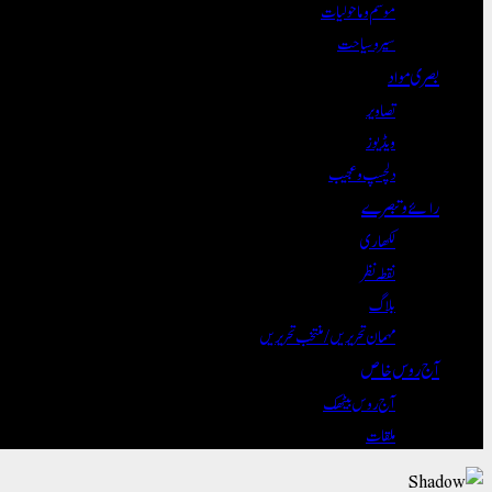
موسم و ماحولیات
سیر و سیاحت
بصری مواد
تصاویر
ویڈیوز
دلچسپ و عجیب
رائے و تبصرے
لکھاری
نقطہ نظر
بلاگ
مہمان تحریریں / منتخب تحریریں
آج روس خاص
آج روس بیٹھک
ملقات