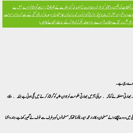
تحقیقات کی یقین دہانی
تیونسی شہری رضا بن صالح الیزیدی کسی مقدمے کے بغیر 24 برس بعد گوانتانوموبے جیل سے
ت و پروفیسران جیل میں بند
پولینڈ: یوکرینی گندم کی درآمد پر کسانوں کا احتجاج، سرحد بند کر دی
خود کشی کے لیے آن لائن سہولت،
ض، ہم جنس پرستی سے مشابہہ قرار دے دیا، معاملہ سیکرٹری جنرل کے سامنے اٹھانے کا عندیا
وا دے رہی ہے۔
ھارتی مصنفہ نے کہا کہ وبا کی آڑ میں بھارتی حکومت نوجوان طلبہ کو گرفتار کرنے میں لگی ہوئی ہے جبکہ وکلا،
ودھ بیچنے والے مسلمان دکاندار محمد حیدر کا کہنا تھا کہ مسلمانوں کو ہر طرف سے خوف نے گھیر رکھا ہے، ہندو انتہا