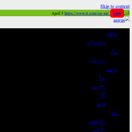
Skip to content
اتوار, April 5
Live
https://www.rt.com/on-air/
پاکستان
پاکستان دنیا میں
روس
روس دنیا میں
سیاست
ابلاغ
استغرابیت
تعلیم
نظامت
عالمی
باہمی تعلقات
استشراقیت