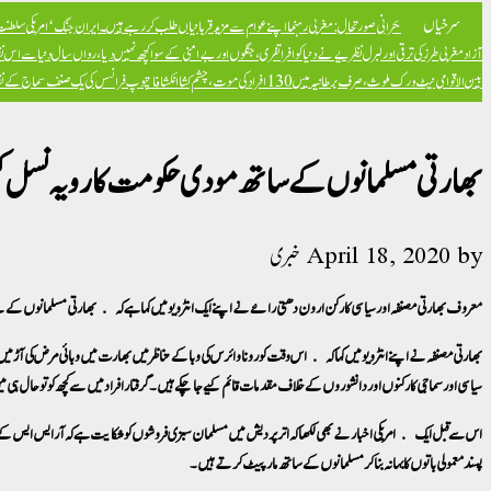
سرخیاں
بحرانی صورتحال: مغربی رہنما اپنے عوام سے مزید قربانیاں طلب کر رہے ہیں۔
ایران جنگ ‘امریکی سلطنت ک
آزاد
مغربی طرز کی ترقی اور لبرل نظریے نے دنیا کو افراتفری، جنگوں اور بےامنی کے سوا کچھ نہیں دیا، رواں سال دنیا سے اس ن
بین الاقوامی نیٹ ورک ملوث، صرف برطانیہ میں 130 افراد کی موت، چشم کشا انکشافات
پوپ فرانسس کی یک صنف سماج کے نظریہ 
بھارتی مسلمانوں کے ساتھ مودی حکومت کا رویہ نسل ک
by
April 18, 2020
خبری
معروف بھارتی مصنفہ اور سیاسی کارکن ارون دھتی رائے نے اپنے ایک انٹرویو میں کہا ہے کہ بھارتی مسلمانوں کے ل
بھارتی مصنفہ نے اپنے انٹرویو میں کہا کہ اس وقت کورونا وائرس کی وبا کے تناظر میں بھارت میں وبائی مرض کی آڑ م
سیاسی اور سماجی کارکنوں اور دانشوروں کے خلاف مقدمات قائم کیے جا چکے ہیں۔گرفتار افراد میں سے کچھ کو تو حال ہی
اس سے قبل ایک امریکی اخبار نے بھی لکھا کہ اتر پردیش میں مسلمان سبزی فروشوں کو شکایت ہے کہ آر ایس ایس کے انتہا پس
پسند معمولی باتوں کا بہانہ بنا کر مسلمانوں کے ساتھ مار پیٹ کرتے ہیں۔