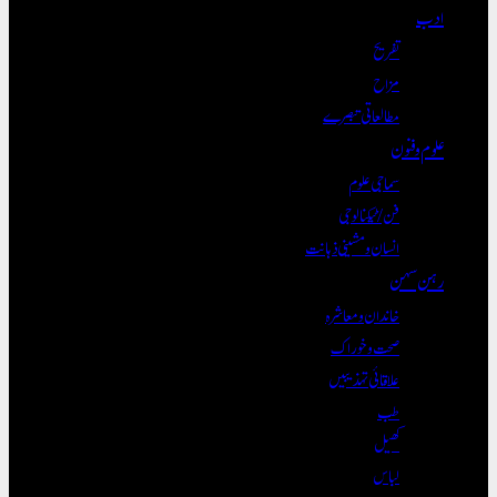
ادب
تفریح
مزاح
مطالعاتی تبصرے
علوم و فنون
سماجی علوم
فن/ٹیکنالوجی
انسان و مشینی ذہانت
رہن سہن
خاندان و معاشرہ
صحت و خوراک
علاقائی تہذیبیں
طب
کھیل
لباس