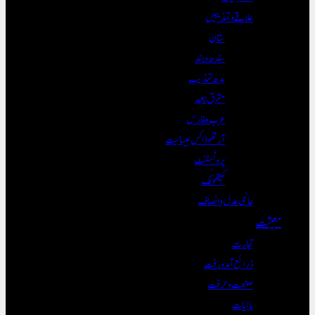
علاقے و تہذیبیں
ستان
سندھ و ہند
بدھ تہذیب
مشرق بعید
عرب و فارس
آرتھوڈاکس عیسائیت
پروٹسٹنٹ
کیتھولک
عالمی عدل و انصاف
معیشت
تجارت
ذرائع آمدورفت
صنعت و حرفت
مالیات