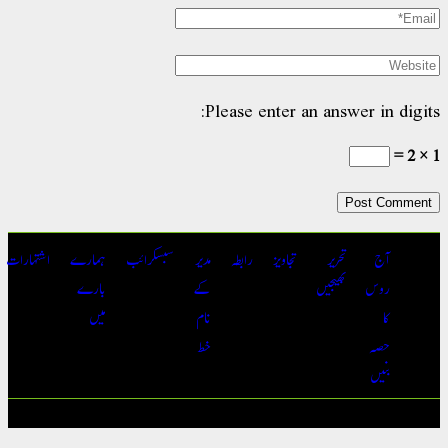
Please enter an answer in digits:
1 × 2 =
آج
تحریر
تجاویز
رابطہ
مدیر
سبسکرائب
ہمارے
اشتہارات
روس
بھیجیں
کے
بارے
کا
نام
میں
حصہ
خط
بنیں
جملہ حقوق محفوظ | آج روس