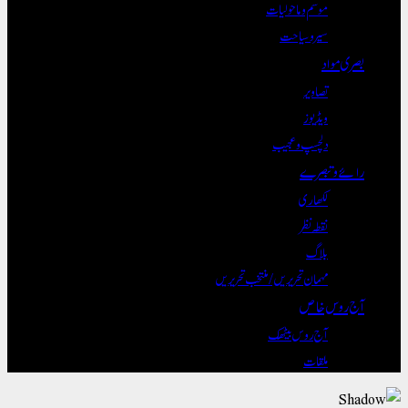
موسم و ماحولیات
سیر و سیاحت
بصری مواد
تصاویر
ویڈیوز
دلچسپ و عجیب
رائے و تبصرے
لکھاری
نقطہ نظر
بلاگ
مہمان تحریریں / منتخب تحریریں
آج روس خاص
آج روس بیٹھک
ملقات