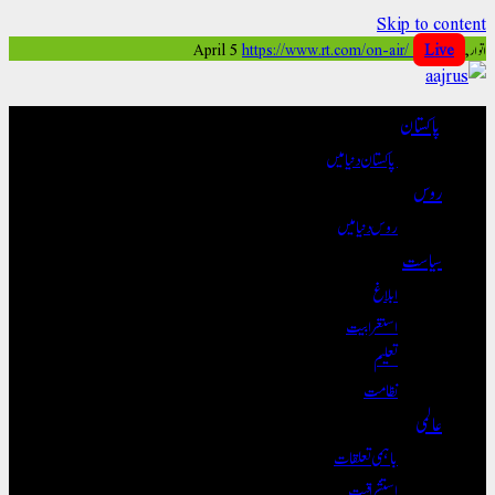
Skip to content
اتوار, April 5
Live
https://www.rt.com/on-air/
پاکستان
پاکستان دنیا میں
روس
روس دنیا میں
سیاست
ابلاغ
استغرابیت
تعلیم
نظامت
عالمی
باہمی تعلقات
استشراقیت