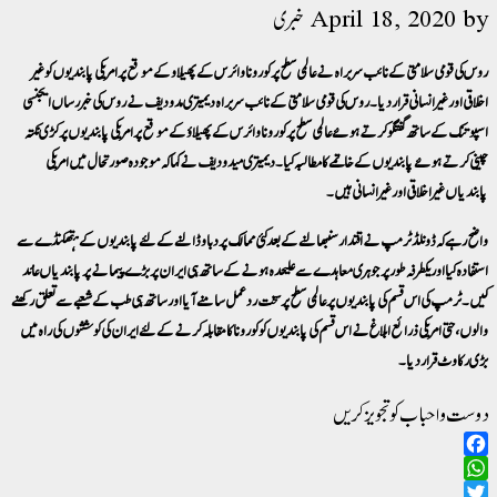
by
April 18, 2020
خبری
روس کی قومی سلامتی کے نائب سربراہ نے عالمی سطح پر کورونا وائرس کے پھیلاو کے موقع پر امریکی پابندیوں کو غیر
اخلاقی اور غیر انسانی قرار دیا۔روس کی قومی سلامتی کے نائب سربراہ دیمیتری مدودیف نے روس کی خبر رساں ایجنسی
اسپوتنک کے ساتھ گفتگو کرتے ہوئے عالمی سطح پر کورونا وائرس کے پھیلاؤ کے موقع پر امریکی پابندیوں پر کڑی نکتہ
چینی کرتے ہوئے پابندیوں کے خاتمے کا مطالبہ کیا۔ دیمیتری میدودیف نے کہا کہ موجودہ صورتحال میں امریکی
پابندیاں غیر اخلاقی اور غیر انسانی ہیں۔
واضح رہے کہ ڈونلڈ ٹرمپ نے اقتدار سنبھالنے کے بعد کئی ممالک پر دباو ڈالنے کے لئے پابندیوں کے ہتھکنڈے سے
استفادہ کیا اور یکطرفہ طور پر جوہری معاہدے سے علیحدہ ہونے کے ساتھ ہی ایران پر بڑے پیمانے پر پابندیاں عائد
کیں۔ٹرمپ کی اس قسم کی پابندیوں پرعالمی سطح پر سخت رد عمل سامنے آیا اور ساتھ ہی طب کے شعبے سے تعلق رکھنے
والوں، حتی امریکی ذرائع ابلاغ نے اس قسم کی پابندیوں کو کورونا کا مقابلہ کرنے کے لئے ایران کی کوششوں کی راہ میں
بڑی رکاوٹ قرار دیا۔
دوست و احباب کو تجویز کریں
Facebook
WhatsApp