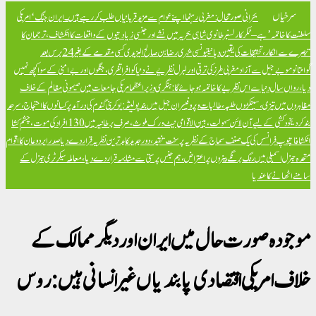
سرخیاں
بحرانی صورتحال: مغربی رہنما اپنے عوام سے مزید قربانیاں طلب کر رہے ہیں۔
ایران جنگ ‘امریکی
سلطنت کا خاتمہ’ ہے – ٹکر کارلسن
برطانوی شاہی بحریہ میں نشے اور جنسی زیادتیوں کے واقعات کا انکشاف، ترجمان کا
تبصرے سے انکار، تحقیقات کی یقین دہانی
تیونسی شہری رضا بن صالح الیزیدی کسی مقدمے کے بغیر 24 برس بعد
گوانتانوموبے جیل سے آزاد
مغربی طرز کی ترقی اور لبرل نظریے نے دنیا کو افراتفری، جنگوں اور بےامنی کے سوا کچھ نہیں
دیا، رواں سال دنیا سے اس نظریے کا خاتمہ ہو جائے گا: ہنگری وزیراعظم
امریکی جامعات میں صیہونی مظالم کے خلاف
مظاہروں میں تیزی، سینکڑوں طلبہ، طالبات و پروفیسران جیل میں بند
پولینڈ: یوکرینی گندم کی درآمد پر کسانوں کا احتجاج، سرحد
بند کر دی
خود کشی کے لیے آن لائن سہولت، بین الاقوامی نیٹ ورک ملوث، صرف برطانیہ میں 130 افراد کی موت، چشم کشا
انکشافات
پوپ فرانسس کی یک صنف سماج کے نظریہ پر سخت تنقید، دور جدید کا بدترین نظریہ قرار دے دیا
صدر ایردوعان کا اقوام
متحدہ جنرل اسمبلی میں رنگ برنگے بینروں پر اعتراض، ہم جنس پرستی سے مشابہہ قرار دے دیا، معاملہ سیکرٹری جنرل کے
سامنے اٹھانے کا عندیا
موجودہ صورت حال میں ایران اوردیگر ممالک کے
خلاف امریکی اقتصادی پابندیاں غیر انسانی ہیں : روس