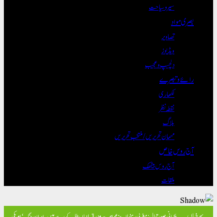
سیر و سیاحت
بصری مواد
تصاویر
ویڈیوز
دلچسپ و عجیب
رائے و تبصرے
لکھاری
نقطہ نظر
بلاگ
مہمان تحریریں / منتخب تحریریں
آج روس خاص
آج روس بیٹھک
ملقات
سرخیاں
بحرانی صورتحال: مغربی رہنما اپنے عوام سے مزید قربانیاں طلب کر رہے ہیں۔
ایران جنگ ‘امریکی