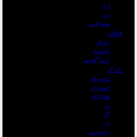
تفریح
مزاح
مطالعاتی تبصرے
علوم و فنون
سماجی علوم
فن/ٹیکنالوجی
انسان و مشینی ذہانت
رہن سہن
خاندان و معاشرہ
صحت و خوراک
علاقائی تہذیبیں
طب
کھیل
لباس
موسم و ماحولیات