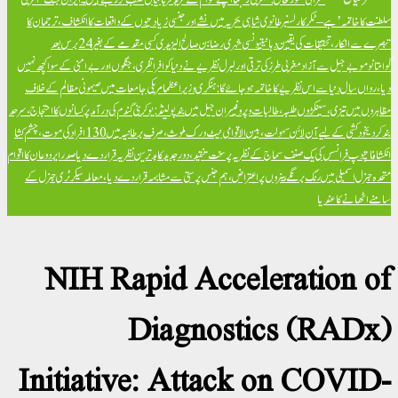
سلطنت کا خاتمہ’ ہے – ٹکر کارلسن
برطانوی شاہی بحریہ میں نشے اور جنسی زیادتیوں کے واقعات کا انکشاف، ترجمان کا
تبصرے سے انکار، تحقیقات کی یقین دہانی
تیونسی شہری رضا بن صالح الیزیدی کسی مقدمے کے بغیر 24 برس بعد
گوانتانوموبے جیل سے آزاد
مغربی طرز کی ترقی اور لبرل نظریے نے دنیا کو افراتفری، جنگوں اور بےامنی کے سوا کچھ نہیں
دیا، رواں سال دنیا سے اس نظریے کا خاتمہ ہو جائے گا: ہنگری وزیراعظم
امریکی جامعات میں صیہونی مظالم کے خلاف
مظاہروں میں تیزی، سینکڑوں طلبہ، طالبات و پروفیسران جیل میں بند
پولینڈ: یوکرینی گندم کی درآمد پر کسانوں کا احتجاج، سرحد
بند کر دی
خود کشی کے لیے آن لائن سہولت، بین الاقوامی نیٹ ورک ملوث، صرف برطانیہ میں 130 افراد کی موت، چشم کشا
انکشافات
پوپ فرانسس کی یک صنف سماج کے نظریہ پر سخت تنقید، دور جدید کا بدترین نظریہ قرار دے دیا
صدر ایردوعان کا اقوام
متحدہ جنرل اسمبلی میں رنگ برنگے بینروں پر اعتراض، ہم جنس پرستی سے مشابہہ قرار دے دیا، معاملہ سیکرٹری جنرل کے
سامنے اٹھانے کا عندیا
NIH Rapid Acceleration of
Diagnostics (RADx)
Initiative: Attack on COVID-