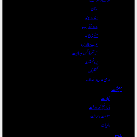
ستان
سندھ و ہند
بدھ تہذیب
مشرق بعید
عرب و فارس
آرتھوڈاکس عیسائیت
پروٹسٹنٹ
کیتھولک
عالمی عدل و انصاف
معیشت
تجارت
ذرائع آمدورفت
صنعت و حرفت
مالیات
ادب