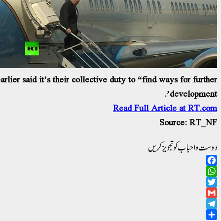
er said it’s their collective duty to “find ways for further
development’.
Read Full Article at RT.com
Source: RT_NF
دوست و احباب کو تجویز کریں
Facebook
WhatsApp
Twitter
Gmail
Telegram