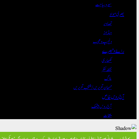
سیر و سیاحت
بصری مواد
تصاویر
ویڈیوز
دلچسپ و عجیب
رائے و تبصرے
لکھاری
نقطہ نظر
بلاگ
مہمان تحریریں / منتخب تحریریں
آج روس خاص
آج روس بیٹھک
ملقات
سرخیاں
بحرانی صورتحال: مغربی رہنما اپنے عوام سے مزید قربانیاں طلب کر رہے ہیں۔
ایران جنگ ‘امریکی سلطنت ک