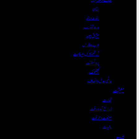
ستان
سندھ و ہند
بدھ تہذیب
مشرق بعید
عرب و فارس
آرتھوڈاکس عیسائیت
پروٹسٹنٹ
کیتھولک
عالمی عدل و انصاف
معیشت
تجارت
ذرائع آمدورفت
صنعت و حرفت
مالیات
ادب