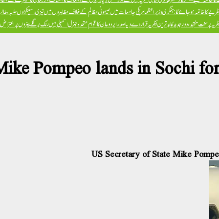
ظریے کا خاتمہ ہو جائے گا: ہنگری وزیراعظم
امریکی جامعات میں صیہونی مظالم کے خلاف مظاہروں میں تیزی، سینکڑوں طلبہ، طالبا
پر سخت تنقید، دور جدید کا بدترین نظریہ قرار دے دیا
صدر ایردوعان کا اقوام متحدہ جنرل اسمبلی میں رنگ برنگے بینروں پر اعترا
ike Pompeo lands in Sochi for hi
US Secretary of State Mike Pompeo l