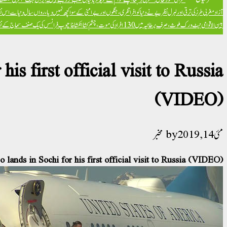
آزاد
مغربی طرز کی ترقی اور لبرل نظریے نے دنیا کو افراتفری، جنگوں اور بےامنی کے سوا کچھ نہیں دیا، رواں سال دنیا سے اس ن
بین الاقوامی نیٹ ورک ملوث، صرف برطانیہ میں 130 افراد کی موت، چشم کشا انکشافات
پوپ فرانسس کی یک صنف سماج کے نظریہ 
s first official visit to Russia
(VIDEO)
مئی 14, 2019
مخبر
ands in Sochi for his first official visit to Russia (VIDEO)