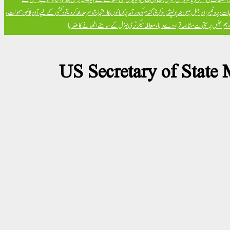
ت و پروفیسران جیل میں بند
پولینڈ: یوکرینی گندم کی درآمد پر کسانوں کا احتجاج، سرحد بند کر دی
خود کشی کے لیے آن لائن سہولت،
ض، ہم جنس پرستی سے مشابہہ قرار دے دیا، معاملہ سیکرٹری جنرل کے سامنے اٹھانے کا عندیا
US Secretary of State M