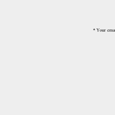
*
Your emai