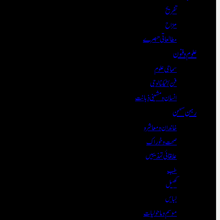
تفریح
مزاح
مطالعاتی تبصرے
علوم و فنون
سماجی علوم
فن/ٹیکنالوجی
انسان و مشینی ذہانت
رہن سہن
خاندان و معاشرہ
صحت و خوراک
علاقائی تہذیبیں
طب
کھیل
لباس
موسم و ماحولیات