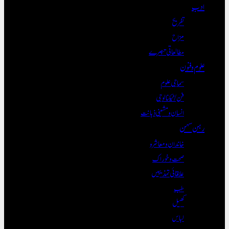
ادب
تفریح
مزاح
مطالعاتی تبصرے
علوم و فنون
سماجی علوم
فن/ٹیکنالوجی
انسان و مشینی ذہانت
رہن سہن
خاندان و معاشرہ
صحت و خوراک
علاقائی تہذیبیں
طب
کھیل
لباس