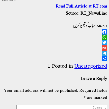
Read Full Article at RT.c
Source: RT_NewsLi
ت و احباب کو تجویز کریں
Facebo
WhatsAp
Twitt
Gma
Telegr
Sha
Posted in
Uncategoriz
Leave a Rep
Your email address will not be published.
Required fiel
*
are mark