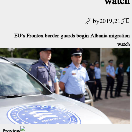
مئی 21, 2019
مخبر
EU’s Frontex border guards begin Albania migrati
wat