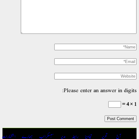
Please enter an answer in digit
آج
تحریر
تجاویز
رابطہ
مدیر
سبسکرائب
ہمارے
اشتہارات