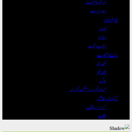
موسم و ماحولیات
سیر و سیاحت
بصری مواد
تصاویر
ویڈیوز
دلچسپ و عجیب
رائے و تبصرے
لکھاری
نقطہ نظر
بلاگ
مہمان تحریریں / منتخب تحریریں
آج روس خاص
آج روس بیٹھک
ملقات