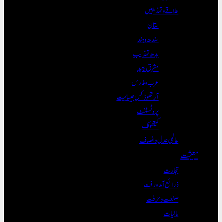
علاقے و تہذیبیں
ستان
سندھ و ہند
بدھ تہذیب
مشرق بعید
عرب و فارس
آرتھوڈاکس عیسائیت
پروٹسٹنٹ
کیتھولک
عالمی عدل و انصاف
معیشت
تجارت
ذرائع آمدورفت
صنعت و حرفت
مالیات