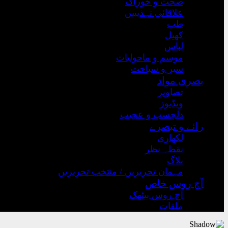
صحت و خوراک
علاقائی تہذیبیں
طب
کھیل
لباس
موسم و ماحولیات
سیر و سیاحت
بصری مواد
تصاویر
ویڈیوز
دلچسپ و عجیب
رائے و تبصرے
لکھاری
نقطہ نظر
بلاگ
مہمان تحریریں / منتخب تحریریں
آج روس خاص
آج روس بیٹھک
ملقات