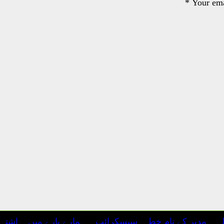
*
Your ema
ہ
مدیر کے نام خط
سبسکرائب
ہمارے بارے میں
اشتہ