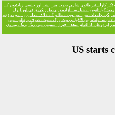
ٹکر کارلسن
برطانوی شاہی بحریہ میں نشے اور جنسی زیادتیوں کے
مغربی طرز کی ترقی اور لبرل
مریکی جامعات میں صیہونی مظالم کے خلاف مظاہروں میں تیزی،
 لائن سہولت، بین الاقوامی نیٹ ورک ملوث، صرف برطانیہ میں
ر ایردوعان کا اقوام متحدہ جنرل اسمبلی میں رنگ برنگے بینروں
US starts 