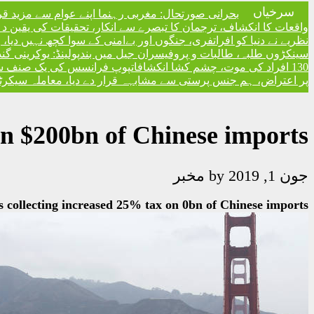
سرخیاں
بحرانی صورتحال: مغربی رہنما اپنے عوام سے مزید ق
واقعات کا انکشاف، ترجمان کا تبصرے سے انکار، تحقیقات کی یقین دہا
نظریے نے دنیا کو افراتفری، جنگوں اور بےامنی کے سوا کچھ نہیں دیا
سینکڑوں طلبہ، طالبات و پروفیسران جیل میں بند
پولینڈ: یوکرینی گ
130 افراد کی موت، چشم کشا انکشافات
پوپ فرانسس کی یک صنف سماج 
پر اعتراض، ہم جنس پرستی سے مشابہہ قرار دے دیا، معاملہ سیکرٹری
on $200bn of Chinese imports
جون 1, 2019
by
مخبر
s collecting increased 25% tax on 0bn of Chinese imports