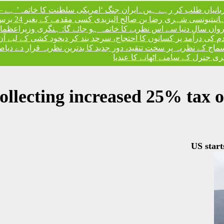
ربانیاں طلب کر رہے ہیں۔
ایران جنگ ‘امریکی سلطنت کا خاتمہ’ ہے – 
نی
تیونسی شہری رضا بن صالح الیزیدی کسی مقدمے کے بغیر 24 برس بعد گوانتانوموبے جیل سے آزاد
، رواں سال دنیا سے اس نظریے کا خاتمہ ہو جائے گا: ہنگری وزیراعظم
ا
ندم کی درآمد پر کسانوں کا احتجاج، سرحد بند کر دی
خود کشی کے لیے آن
کے نظریہ پر سخت تنقید، دور جدید کا بدترین نظریہ قرار دے دیا
صد
 جنرل کے سامنے اٹھانے کا عندیا
collecting increased 25% tax 
US start