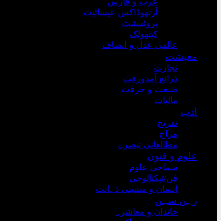
عرب و فارس
آرتھوڈاکس عیسائیت
پروٹسٹنٹ
کیتھولک
عالمی عدل و انصاف
معیشت
تجارت
ذرائع آمدورفت
صنعت و حرفت
مالیات
ادب
تفریح
مزاح
مطالعاتی تبصرے
علوم و فنون
سماجی علوم
فن/ٹیکنالوجی
انسان و مشینی ذہانت
رہن سہن
خاندان و معاشرہ