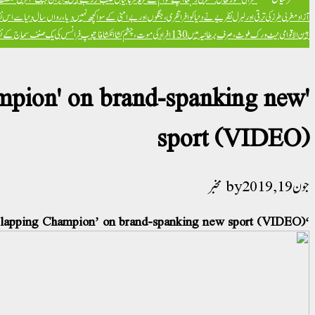
آزاد
مغربی طرز کی ترقی اور لبرل نظریے نے دنیا کو افراتفری، جنگوں اور بےامنی کے سوا کچھ نہیں دیا، رواں سال دنیا سے اس ن
بین الاقوامی نیٹ ورک ملوث، صرف برطانیہ میں 130 افراد کی موت، چشم کشا انکشافات
پوپ فرانسس کی یک صنف سماج کے نظریہ 
ampion' on brand-spanking new
sport (VIDEO)
جون 19, 2019
مخبر
‘My a** was red and blue!’ Russian ‘Booty Slapping Champion’ on brand-spanking new sport (VIDEO)