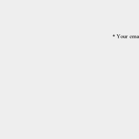
*
Your emai