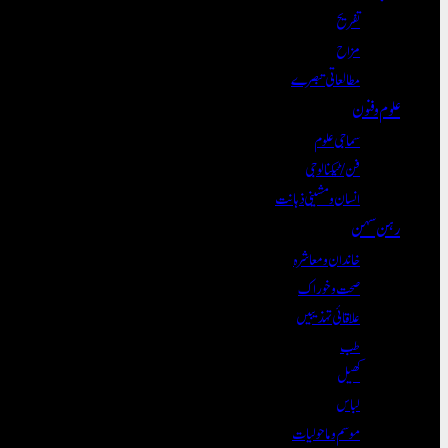
تفریح
مزاح
مطالعاتی تبصرے
علوم و فنون
سماجی علوم
فن/ٹیکنالوجی
انسان و مشینی ذہانت
رہن سہن
خاندان و معاشرہ
صحت و خوراک
علاقائی تہذیبیں
طب
کھیل
لباس
موسم و ماحولیات