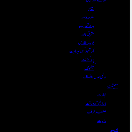
ستان
سندھ و ہند
بدھ تہذیب
مشرق بعید
عرب و فارس
آرتھوڈاکس عیسائیت
پروٹسٹنٹ
کیتھولک
عالمی عدل و انصاف
معیشت
تجارت
ذرائع آمدورفت
صنعت و حرفت
مالیات
ادب