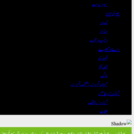
سیر و سیاحت
بصری مواد
تصاویر
ویڈیوز
دلچسپ و عجیب
رائے و تبصرے
لکھاری
نقطہ نظر
بلاگ
مہمان تحریریں / منتخب تحریریں
آج روس خاص
آج روس بیٹھک
ملقات
سرخیاں
بحرانی صورتحال: مغربی رہنما اپنے عوام سے مزید قربانیاں طلب کر رہے ہیں۔
ایران جنگ ‘امریکی سلطنت ک