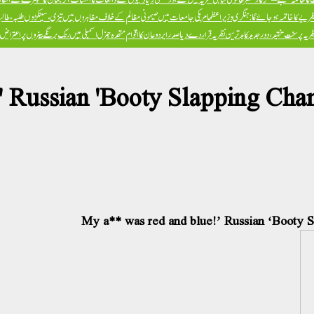
ظریے کا خاتمہ ہو جائے گا: ہنگری وزیراعظم
امریکی جامعات میں صیہونی مظالم کے خلاف مظاہروں میں تیزی، سینکڑوں طلبہ، طالبا
پر سخت تنقید، دور جدید کا بدترین نظریہ قرار دے دیا
صدر ایردوعان کا اقوام متحدہ جنرل اسمبلی میں رنگ برنگے بینروں پر اعترا
!' Russian 'Booty Slapping Ch