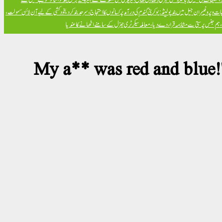
ت و پروفیسران جیل میں بند
پولینڈ: یوکرینی گندم کی درآمد پر کسانوں کا احتجاج، سرحد بند کر دی
خود کشی کے لیے آن لائن سہولت،
ض، ہم جنس پرستی سے مشابہہ قرار دے دیا، معاملہ سیکرٹری جنرل کے سامنے اٹھانے کا عندیا
'My a** was red and blue