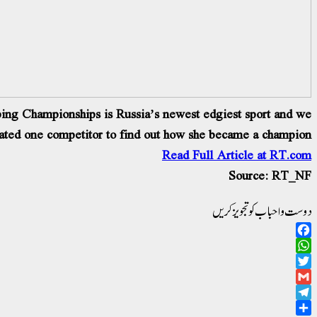
ing Championships is Russia’s newest edgiest sport and we
ated one competitor to find out how she became a champion.
Read Full Article at RT.com
Source: RT_NF
دوست و احباب کو تجویز کریں
Facebook
WhatsApp
Twitter
Gmail
Telegram