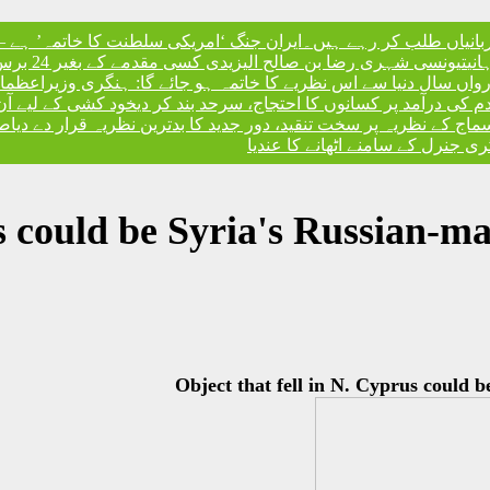
ربانیاں طلب کر رہے ہیں۔
ایران جنگ ‘امریکی سلطنت کا خاتمہ’ ہے – 
نی
تیونسی شہری رضا بن صالح الیزیدی کسی مقدمے کے بغیر 24 برس بعد گوانتانوموبے جیل سے آزاد
، رواں سال دنیا سے اس نظریے کا خاتمہ ہو جائے گا: ہنگری وزیراعظم
ا
ندم کی درآمد پر کسانوں کا احتجاج، سرحد بند کر دی
خود کشی کے لیے آن
کے نظریہ پر سخت تنقید، دور جدید کا بدترین نظریہ قرار دے دیا
صد
 جنرل کے سامنے اٹھانے کا عندیا
s could be Syria's Russian-mad
Object that fell in N. Cyprus could b