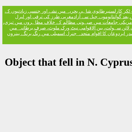
ٹکر کارلسن
برطانوی شاہی بحریہ میں نشے اور جنسی زیادتیوں کے
مغربی طرز کی ترقی اور لبرل
مریکی جامعات میں صیہونی مظالم کے خلاف مظاہروں میں تیزی،
 لائن سہولت، بین الاقوامی نیٹ ورک ملوث، صرف برطانیہ میں
ر ایردوعان کا اقوام متحدہ جنرل اسمبلی میں رنگ برنگے بینروں
Object that fell in N. Cypru