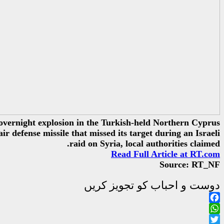
overnight explosion in the Turkish-held Northern Cyprus
r defense missile that missed its target during an Israeli
raid on Syria, local authorities claimed.
Read Full Article at RT.com
Source: RT_NF
دوست و احباب کو تجویز کریں
Facebook
WhatsApp