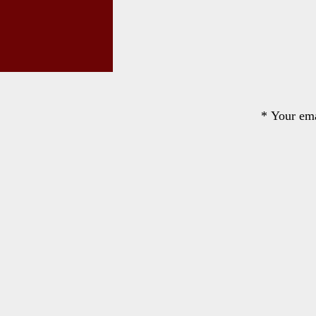
*
Your ema