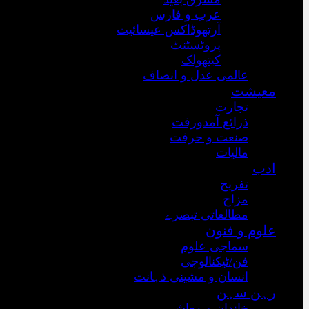
عرب و فارس
آرتھوڈاکس عیسائیت
پروٹسٹنٹ
کیتھولک
عالمی عدل و انصاف
معیشت
تجارت
ذرائع آمدورفت
صنعت و حرفت
مالیات
ادب
تفریح
مزاح
مطالعاتی تبصرے
علوم و فنون
سماجی علوم
فن/ٹیکنالوجی
انسان و مشینی ذہانت
رہن سہن
خاندان و معاشرہ