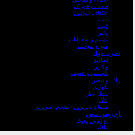
صحت و خوراک
علاقائی تہذیبیں
طب
کھیل
لباس
موسم و ماحولیات
سیر و سیاحت
بصری مواد
تصاویر
ویڈیوز
دلچسپ و عجیب
رائے و تبصرے
لکھاری
نقطہ نظر
بلاگ
مہمان تحریریں / منتخب تحریریں
آج روس خاص
آج روس بیٹھک
ملقات