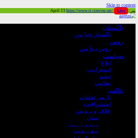
Skip to content
پیر, April 13
Live
https://www.rt.com/on-air/
پاکستان
پاکستان دنیا میں
روس
روس دنیا میں
سیاست
ابلاغ
استغرابیت
تعلیم
نظامت
عالمی
باہمی تعلقات
استشراقیت
علاقے و تہذیبیں
ستان
سندھ و ہند
بدھ تہذیب
مشرق بعید