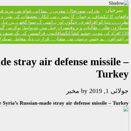
سرخیاں
بحرانی صورتحال: مغربی رہنما اپنے عوام سے مزید ق
واقعات کا انکشاف، ترجمان کا تبصرے سے انکار، تحقیقات کی یقین دہا
نظریے نے دنیا کو افراتفری، جنگوں اور بےامنی کے سوا کچھ نہیں دیا
سینکڑوں طلبہ، طالبات و پروفیسران جیل میں بند
پولینڈ: یوکرینی گ
130 افراد کی موت، چشم کشا انکشافات
پوپ فرانسس کی یک صنف سماج 
پر اعتراض، ہم جنس پرستی سے مشابہہ قرار دے دیا، معاملہ سیکرٹری
e stray air defense missile –
Turkey
جولائی 1, 2019
by
مخبر
e Syria’s Russian-made stray air defense missile – Turkey