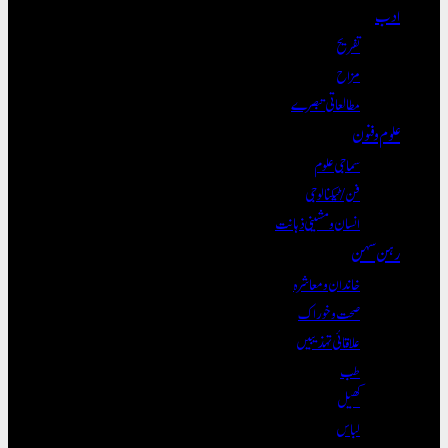
ادب
تفریح
مزاح
مطالعاتی تبصرے
علوم و فنون
سماجی علوم
فن/ٹیکنالوجی
انسان و مشینی ذہانت
رہن سہن
خاندان و معاشرہ
صحت و خوراک
علاقائی تہذیبیں
طب
کھیل
لباس