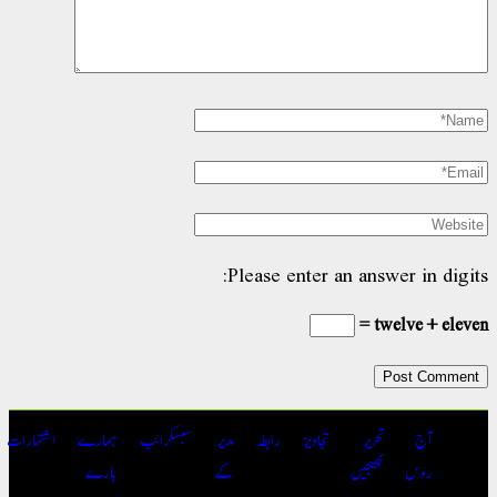
Please enter an answer in digit
twelve + eleven
آج
تحریر
تجاویز
رابطہ
مدیر
سبسکرائب
ہمارے
اشتہارات
روس
بھیجیں
کے
بارے