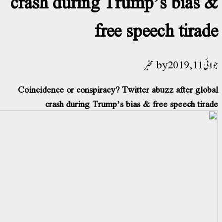
crash during Trump’s bias 
free speech tirad
 11, 2019
مخبر
Coincidence or conspiracy? Twitter abuzz after glob
crash during Trump’s bias & free speech tira