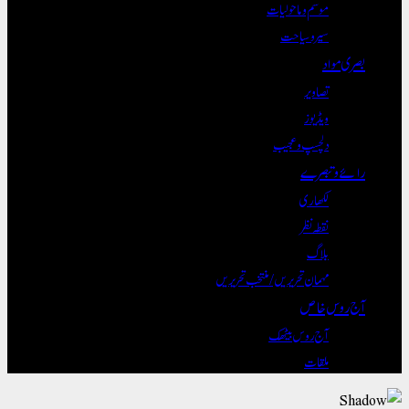
موسم و ماحولیات
سیر و سیاحت
بصری مواد
تصاویر
ویڈیوز
دلچسپ و عجیب
رائے و تبصرے
لکھاری
نقطہ نظر
بلاگ
مہمان تحریریں / منتخب تحریریں
آج روس خاص
آج روس بیٹھک
ملقات