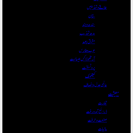
علاقے و تہذیبیں
ستان
سندھ و ہند
بدھ تہذیب
مشرق بعید
عرب و فارس
آرتھوڈاکس عیسائیت
پروٹسٹنٹ
کیتھولک
عالمی عدل و انصاف
معیشت
تجارت
ذرائع آمدورفت
صنعت و حرفت
مالیات