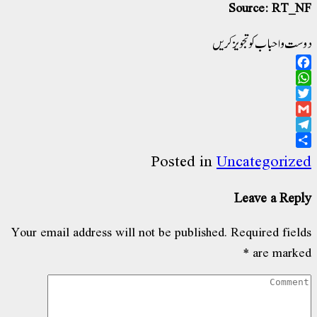
Source: RT_
ت و احباب کو تجویز کریں
Facebo
WhatsAp
Twitt
Gma
Telegr
Sha
Posted in
Uncategoriz
Leave a Rep
Your email address will not be published.
Required fiel
*
are mark