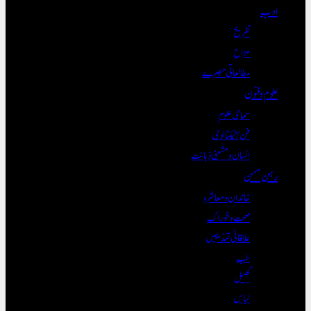
ادب
تفریح
مزاح
مطالعاتی تبصرے
علوم و فنون
سماجی علوم
فن/ٹیکنالوجی
انسان و مشینی ذہانت
رہن سہن
خاندان و معاشرہ
صحت و خوراک
علاقائی تہذیبیں
طب
کھیل
لباس