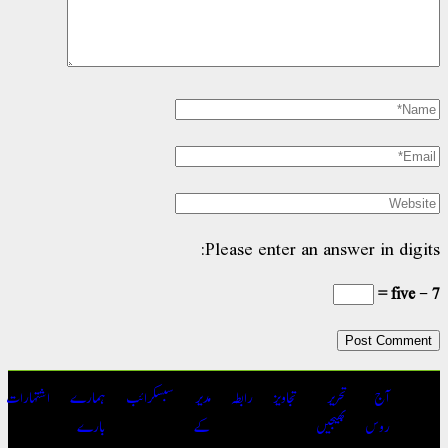
Please enter an answer in digit
آج
تحریر
تجاویز
رابطہ
مدیر
سبسکرائب
ہمارے
اشتہارات
روس
بھیجیں
کے
بارے