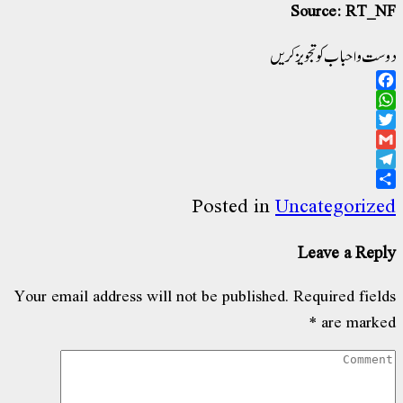
Source: RT_
ت و احباب کو تجویز کریں
Facebo
WhatsAp
Twitt
Gma
Telegr
Sha
Posted in
Uncategoriz
Leave a Rep
Your email address will not be published.
Required fiel
*
are mark