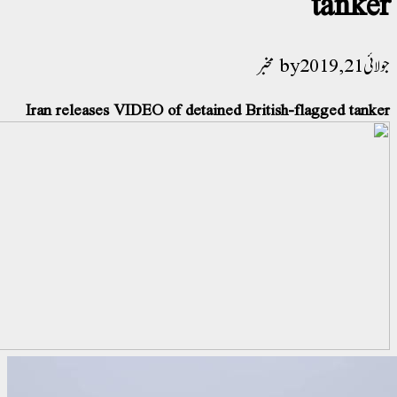
tanke
 21, 2019
مخبر
Iran releases VIDEO of detained British-flagged tank