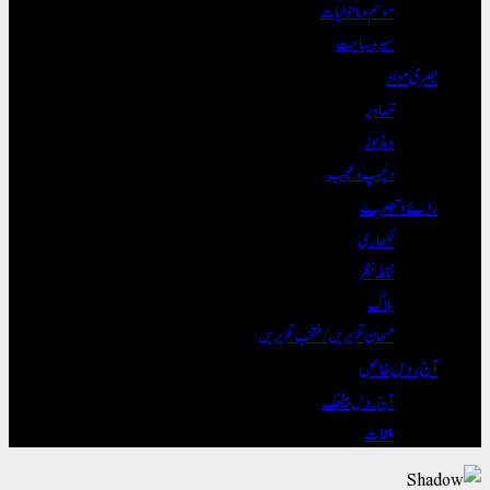
موسم و ماحولیات
سیر و سیاحت
بصری مواد
تصاویر
ویڈیوز
دلچسپ و عجیب
رائے و تبصرے
لکھاری
نقطہ نظر
بلاگ
مہمان تحریریں / منتخب تحریریں
آج روس خاص
آج روس بیٹھک
ملقات