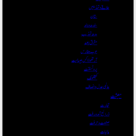
علاقے و تہذیبیں
ستان
سندھ و ہند
بدھ تہذیب
مشرق بعید
عرب و فارس
آرتھوڈاکس عیسائیت
پروٹسٹنٹ
کیتھولک
عالمی عدل و انصاف
معیشت
تجارت
ذرائع آمدورفت
صنعت و حرفت
مالیات