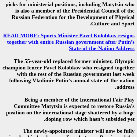
picks for ministerial positions, 
is also a member of the Presi
Russian Federation for the De
READ MORE: Sports Minister Pa
together with entire Russian go
State
The 55-year-old replaced for
champion fencer Pavel Kolobkov 
with the rest of the Russia
following Vladimir Putin’s annu
Being a member of the In
Committee Matytsin is expect
position on the international sta
doping row whic
The newly-appointed mini