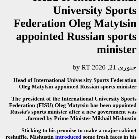
Univer
Federation Ol
appointed Rus
Head of International Univer
Oleg Matytsin appointed Ru
The president of the Internati
Federation (FISU) Oleg Matyts
Russia’s sports minister afte
formed by Prime Minist
Sticking to his promise t
reshuffle, Mishustin
introduced
s