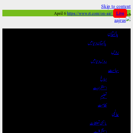
Skip to content
پیر, April 6
Live
https://www.rt.com/on-air/
پاکستان
پاکستان دنیا میں
روس
روس دنیا میں
سیاست
ابلاغ
استغرابیت
تعلیم
نظامت
عالمی
باہمی تعلقات
استشراقیت