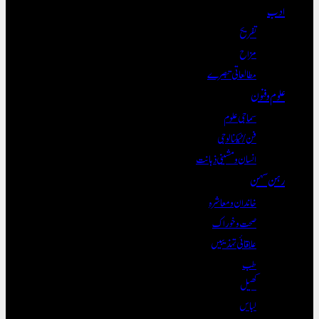
ادب
تفریح
مزاح
مطالعاتی تبصرے
علوم و فنون
سماجی علوم
فن/ٹیکنالوجی
انسان و مشینی ذہانت
رہن سہن
خاندان و معاشرہ
صحت و خوراک
علاقائی تہذیبیں
طب
کھیل
لباس