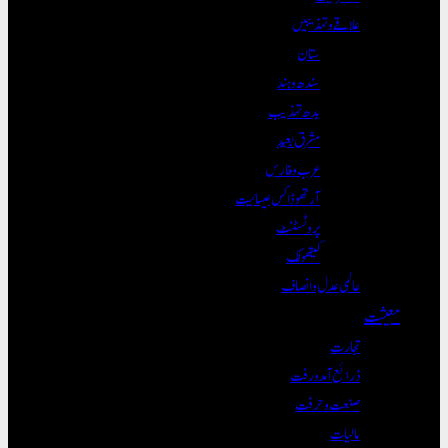
علاقے و تہذیبیں
ستان
سندھ و ہند
بدھ تہذیب
مشرق بعید
عرب و فارس
آرتھوڈاکس عیسائیت
پروٹسٹنٹ
کیتھولک
عالمی عدل و انصاف
معیشت
تجارت
ذرائع آمدورفت
صنعت و حرفت
مالیات