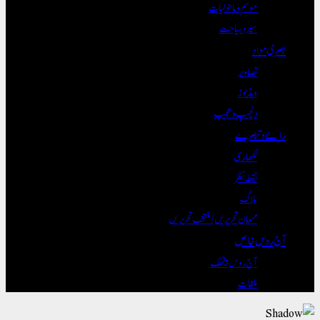
موسم و ماحولیات
سیر و سیاحت
بصری مواد
تصاویر
ویڈیوز
دلچسپ و عجیب
رائے و تبصرے
لکھاری
نقطہ نظر
بلاگ
مہمان تحریریں / منتخب تحریریں
آج روس خاص
آج روس بیٹھک
ملقات