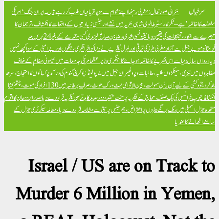
سرخیاں
بحرانی صورتحال: مغربی رہنما اپنے عوام سے مزید قربانیاں طلب کر رہے ہیں۔
ایران جنگ ‘امریکی
سلطنت کا خاتمہ’ ہے – ٹکر کارلسن
برطانوی شاہی بحریہ میں نشے اور جنسی زیادتیوں کے واقعات کا انکشاف، ترجمان کا
تبصرے سے انکار، تحقیقات کی یقین دہانی
تیونسی شہری رضا بن صالح الیزیدی کسی مقدمے کے بغیر 24 برس بعد
گوانتانوموبے جیل سے آزاد
مغربی طرز کی ترقی اور لبرل نظریے نے دنیا کو افراتفری، جنگوں اور بےامنی کے سوا کچھ نہیں
دیا، رواں سال دنیا سے اس نظریے کا خاتمہ ہو جائے گا: ہنگری وزیراعظم
امریکی جامعات میں صیہونی مظالم کے خلاف
مظاہروں میں تیزی، سینکڑوں طلبہ، طالبات و پروفیسران جیل میں بند
پولینڈ: یوکرینی گندم کی درآمد پر کسانوں کا احتجاج، سرحد
بند کر دی
خود کشی کے لیے آن لائن سہولت، بین الاقوامی نیٹ ورک ملوث، صرف برطانیہ میں 130 افراد کی موت، چشم کشا
انکشافات
پوپ فرانسس کی یک صنف سماج کے نظریہ پر سخت تنقید، دور جدید کا بدترین نظریہ قرار دے دیا
صدر ایردوعان کا اقوام
متحدہ جنرل اسمبلی میں رنگ برنگے بینروں پر اعتراض، ہم جنس پرستی سے مشابہہ قرار دے دیا، معاملہ سیکرٹری جنرل کے
سامنے اٹھانے کا عندیا
Israel / US are on Track to
Murder 6 Million in Yemen,