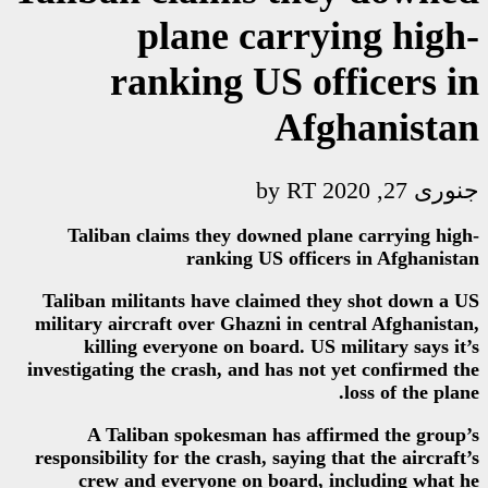
plane car
ranking US 
A
Taliban claims they downed
ranking US o
Taliban militants have claime
military aircraft over Ghazni i
killing everyone on board
investigating the crash, and has
A Taliban spokesman has
responsibility for the crash, sa
crew and everyone on boa