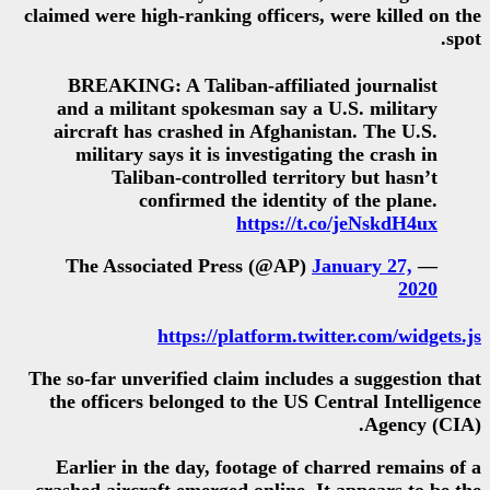
claimed were high-ranking office
BREAKING: A Taliban-affil
and a militant spokesman sa
aircraft has crashed in Afgh
military says it is investig
Taliban-controlled ter
confirmed the ident
https:/
https://platform
The so-far unverified claim incl
the officers belonged to the 
Earlier in the day, footage 