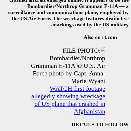
crashed aircraft emerged online
Bombardier/Northrop
surveillance and communicatio
the US Air Force. The wreckag
markings us
WATCH firs
allegedly showin
of US plane that 
Af
DE