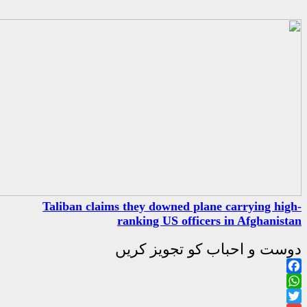
Taliban claims they downed
ranking US o
جویز کریں