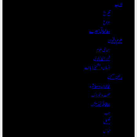
ادب
تفریح
مزاح
مطالعاتی تبصرے
علوم و فنون
سماجی علوم
فن/ٹیکنالوجی
انسان و مشینی ذہانت
رہن سہن
خاندان و معاشرہ
صحت و خوراک
علاقائی تہذیبیں
طب
کھیل
لباس