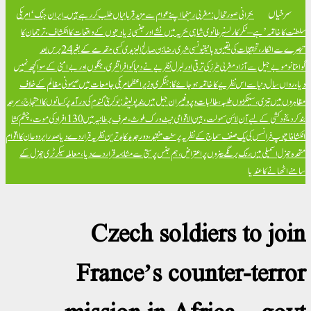
سرخیاں
بحرانی صورتحال: مغربی رہنما اپنے عوام سے مزید قربانیاں طلب کر رہے ہیں۔
ایران جنگ ‘امریکی
سلطنت کا خاتمہ’ ہے – ٹکر کارلسن
برطانوی شاہی بحریہ میں نشے اور جنسی زیادتیوں کے واقعات کا انکشاف، ترجمان کا
تبصرے سے انکار، تحقیقات کی یقین دہانی
تیونسی شہری رضا بن صالح الیزیدی کسی مقدمے کے بغیر 24 برس بعد
گوانتانوموبے جیل سے آزاد
مغربی طرز کی ترقی اور لبرل نظریے نے دنیا کو افراتفری، جنگوں اور بےامنی کے سوا کچھ نہیں
دیا، رواں سال دنیا سے اس نظریے کا خاتمہ ہو جائے گا: ہنگری وزیراعظم
امریکی جامعات میں صیہونی مظالم کے خلاف
مظاہروں میں تیزی، سینکڑوں طلبہ، طالبات و پروفیسران جیل میں بند
پولینڈ: یوکرینی گندم کی درآمد پر کسانوں کا احتجاج، سرحد
بند کر دی
خود کشی کے لیے آن لائن سہولت، بین الاقوامی نیٹ ورک ملوث، صرف برطانیہ میں 130 افراد کی موت، چشم کشا
انکشافات
پوپ فرانسس کی یک صنف سماج کے نظریہ پر سخت تنقید، دور جدید کا بدترین نظریہ قرار دے دیا
صدر ایردوعان کا اقوام
متحدہ جنرل اسمبلی میں رنگ برنگے بینروں پر اعتراض، ہم جنس پرستی سے مشابہہ قرار دے دیا، معاملہ سیکرٹری جنرل کے
سامنے اٹھانے کا عندیا
Czech soldiers to join
France’s counter-terror
mission in Africa – govt