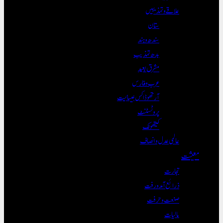
علاقے و تہذیبیں
ستان
سندھ و ہند
بدھ تہذیب
مشرق بعید
عرب و فارس
آرتھوڈاکس عیسائیت
پروٹسٹنٹ
کیتھولک
عالمی عدل و انصاف
معیشت
تجارت
ذرائع آمدورفت
صنعت و حرفت
مالیات