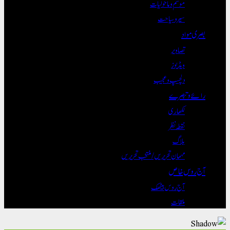
موسم و ماحولیات
سیر و سیاحت
بصری مواد
تصاویر
ویڈیوز
دلچسپ و عجیب
رائے و تبصرے
لکھاری
نقطہ نظر
بلاگ
مہمان تحریریں / منتخب تحریریں
آج روس خاص
آج روس بیٹھک
ملقات