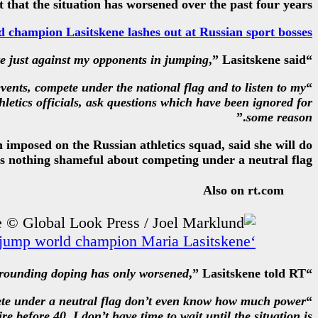
t that the situation has worsened over the past four years.
hampion Lasitskene lashes out at Russian sport bosses
te just against my opponents in jumping
,” Lasitskene said.
“
events, compete under the national flag and to listen to my
“
thletics officials, ask questions which have been ignored for
.”
some reason
imposed on the Russian athletics squad, said she will do
s nothing shameful about competing under a neutral flag.
Also on rt.com
‘What happened today is a disgrace!’: High jump world champion Maria Lasitskene
urrounding doping has only worsened
,” Lasitskene told RT.
“
pete under a neutral flag don’t even know how much power
“
e before 40. I don’t have time to wait until the situation is