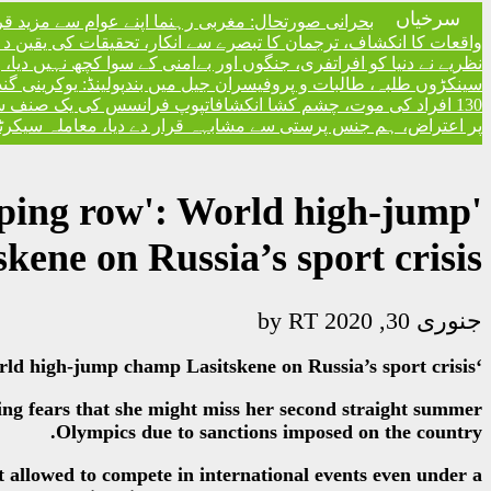
سرخیاں
بحرانی صورتحال: مغربی رہنما اپنے عوام سے مزید ق
واقعات کا انکشاف، ترجمان کا تبصرے سے انکار، تحقیقات کی یقین دہا
نظریے نے دنیا کو افراتفری، جنگوں اور بےامنی کے سوا کچھ نہیں دیا
سینکڑوں طلبہ، طالبات و پروفیسران جیل میں بند
پولینڈ: یوکرینی گ
130 افراد کی موت، چشم کشا انکشافات
پوپ فرانسس کی یک صنف سماج 
پر اعتراض، ہم جنس پرستی سے مشابہہ قرار دے دیا، معاملہ سیکرٹری
doping row': World high-jump
kene on Russia’s sport crisis
RT
by
جنوری 30, 2020
‘A neutral flag isn’t shame, shame is being stuck in a doping row’: World high-jump champ Lasitskene on Russia’s sport crisis
g fears that she might miss her second straight summer
Olympics due to sanctions imposed on the country.
ot allowed to compete in international events even under a