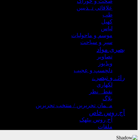
صحت و خوراک
علاقائی تہذیبیں
طب
کھیل
لباس
موسم و ماحولیات
سیر و سیاحت
بصری مواد
تصاویر
ویڈیوز
دلچسپ و عجیب
رائے و تبصرے
لکھاری
نقطہ نظر
بلاگ
مہمان تحریریں / منتخب تحریریں
آج روس خاص
آج روس بیٹھک
ملقات