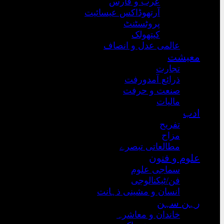
عرب و فارس
آرتھوڈاکس عیسائیت
پروٹسٹنٹ
کیتھولک
عالمی عدل و انصاف
معیشت
تجارت
ذرائع آمدورفت
صنعت و حرفت
مالیات
ادب
تفریح
مزاح
مطالعاتی تبصرے
علوم و فنون
سماجی علوم
فن/ٹیکنالوجی
انسان و مشینی ذہانت
رہن سہن
خاندان و معاشرہ