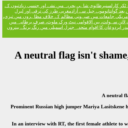
ٹکر کارلسن
برطانوی شاہی بحریہ میں نشے اور جنسی زیادتیوں کے
مغربی طرز کی ترقی اور لبرل
امریکی جامعات میں صیہونی مظالم کے خلاف مظاہروں میں تیزی
 لائن سہولت، بین الاقوامی نیٹ ورک ملوث، صرف برطانیہ میں
ر ایردوعان کا اقوام متحدہ جنرل اسمبلی میں رنگ برنگے بینروں
'A neutral flag isn't sha
Prominent Russian high jumper Mariya Lasitskene ha
In an interview with RT, the first female athlete to 