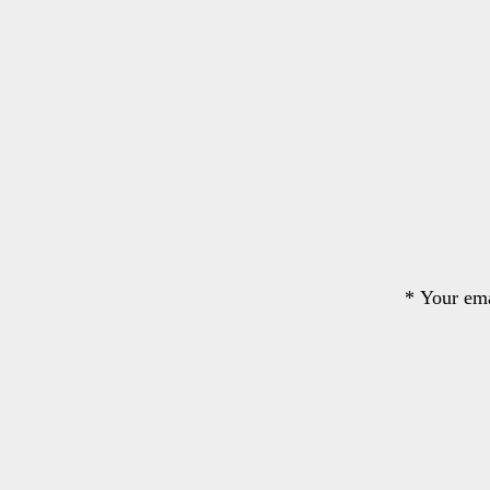
*
Your ema