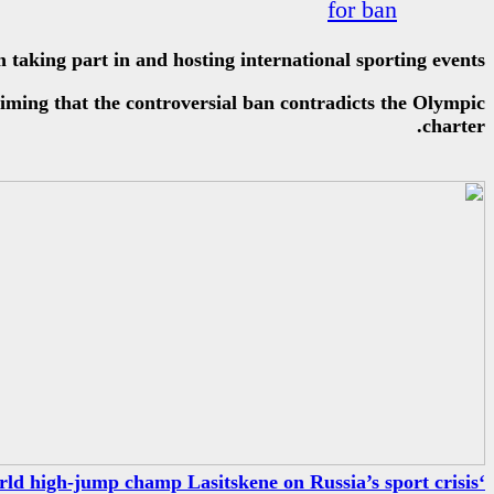
for ban
 taking part in and hosting international sporting events.
ing that the controversial ban contradicts the Olympic
charter.
‘A neutral flag isn’t shame, shame is being stuck in a doping row’: World high-jump champ Lasitskene on Russia’s sport crisis