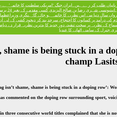
ربانیاں طلب کر رہے ہیں۔
ایران جنگ ‘امریکی سلطنت کا خاتمہ’ ہے – 
نی
تیونسی شہری رضا بن صالح الیزیدی کسی مقدمے کے بغیر 24 برس بعد گوانتانوموبے جیل سے آزاد
، رواں سال دنیا سے اس نظریے کا خاتمہ ہو جائے گا: ہنگری وزیراعظم
،
ندم کی درآمد پر کسانوں کا احتجاج، سرحد بند کر دی
خود کشی کے لیے آن
کے نظریہ پر سخت تنقید، دور جدید کا بدترین نظریہ قرار دے دیا
صد
 جنرل کے سامنے اٹھانے کا عندیا
me, shame is being stuck in a 
champ Lasits
s commented on the doping row surrounding sport, voicin
win three consecutive world titles complained that she is n