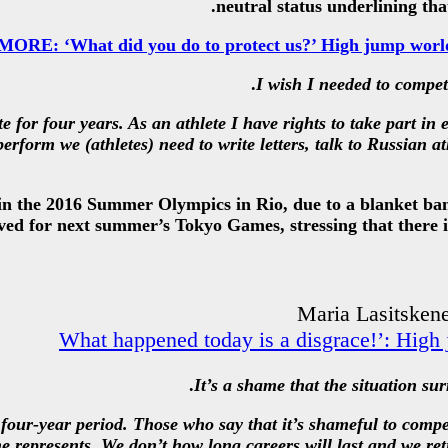
neutral status underlining tha
RE: ‘What did you do to protect us?’ High jump world c
I wish I needed to compe
e for four years. As an athlete I have rights to take part in 
perform we (athletes) need to write letters, talk to Russian a
in the 2016 Summer Olympics in Rio, due to a blanket ban 
ved for next summer’s Tokyo Games, stressing that there i
It’s a shame that the situation s
four-year period. Those who say that it’s shameful to com
e represents. We don’t how long careers will last and we retir