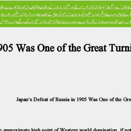
ا خاتمہ’ ہے – ٹکر کارلسن
برطانوی شاہی بحریہ میں نشے اور جنسی زیادتیوں کے واقعات کا انکشاف، ترجمان کا تبصرے سے انکار، 
ظریے کا خاتمہ ہو جائے گا: ہنگری وزیراعظم
امریکی جامعات میں صیہونی مظالم کے خلاف مظاہروں میں تیزی، سینکڑوں طلبہ، طالبا
پر سخت تنقید، دور جدید کا بدترین نظریہ قرار دے دیا
صدر ایردوعان کا اقوام متحدہ جنرل اسمبلی میں رنگ برنگے بینروں پر اعترا
1905 Was One of the Great Turni
Japan’s Defeat of Russia in 1905 Was One of the Gr
 approximate high point of Western world domination, if not 