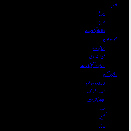
ادب
تفریح
مزاح
مطالعاتی تبصرے
علوم و فنون
سماجی علوم
فن/ٹیکنالوجی
انسان و مشینی ذہانت
رہن سہن
خاندان و معاشرہ
صحت و خوراک
علاقائی تہذیبیں
طب
کھیل
لباس