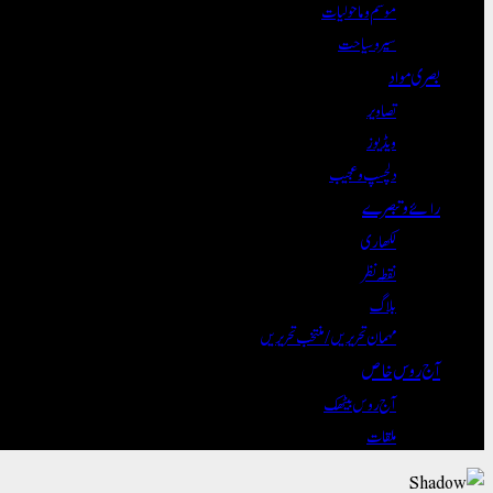
موسم و ماحولیات
سیر و سیاحت
بصری مواد
تصاویر
ویڈیوز
دلچسپ و عجیب
رائے و تبصرے
لکھاری
نقطہ نظر
بلاگ
مہمان تحریریں / منتخب تحریریں
آج روس خاص
آج روس بیٹھک
ملقات