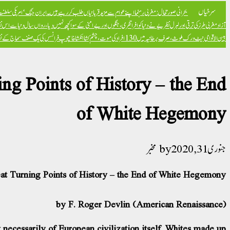
سرخیاں
بحرانی صورتحال: مغربی رہنما اپنے عوام سے مزید قربانیاں طلب کر رہے ہیں۔
ایران جنگ ‘امریکی سلطنت ک
آزاد
مغربی طرز کی ترقی اور لبرل نظریے نے دنیا کو افراتفری، جنگوں اور بےامنی کے سوا کچھ نہیں دیا، رواں سال دنیا سے اس ن
بین الاقوامی نیٹ ورک ملوث، صرف برطانیہ میں 130 افراد کی موت، چشم کشا انکشافات
پوپ فرانسس کی یک صنف سماج کے نظریہ 
ng Points of History – the End
of White Hegemony
جنوری 31, 2020
مخبر
eat Turning Points of History – the End of White Hegemony
by F. Roger Devlin (American Renaissance)
necessarily of European civilization itself. Whites made up