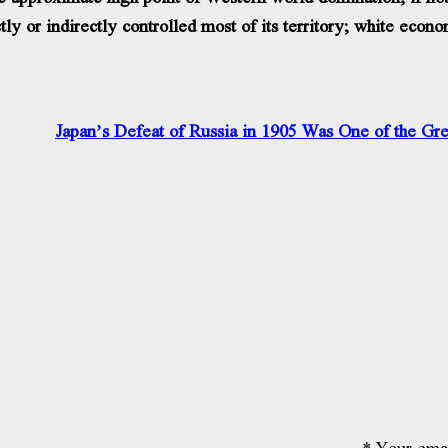
ctly or indirectly controlled most of its territory; white e
Japan’s Defeat of Russia in 1905 Was One of the Gr
*
Your emai