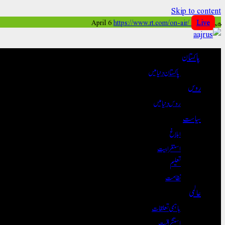
Skip to content
پیر, April 6
Live
https://www.rt.com/on-air/
پاکستان
پاکستان دنیا میں
روس
روس دنیا میں
سیاست
ابلاغ
استغرابیت
تعلیم
نظامت
عالمی
باہمی تعلقات
استشراقیت