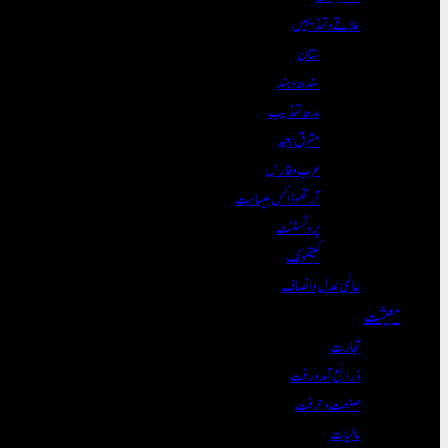
علاقے و تہذیبیں
ستان
سندھ و ہند
بدھ تہذیب
مشرق بعید
عرب و فارس
آرتھوڈاکس عیسائیت
پروٹسٹنٹ
کیتھولک
عالمی عدل و انصاف
معیشت
تجارت
ذرائع آمدورفت
صنعت و حرفت
مالیات