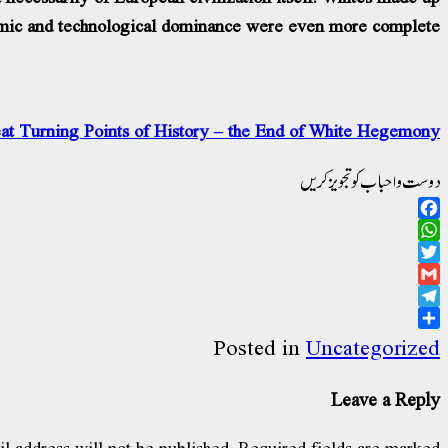
conomic and technological dominance were even more complete.
eat Turning Points of History – the End of White Hegemony
دوست و احباب کو تجویز کریں
Facebook
WhatsApp
Twitter
Gmail
Telegram
Share
Posted in
Uncategorized
Leave a Reply
l address will not be published.
Required fields are marked