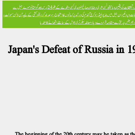
تحقیقات کی یقین دہانی
تیونسی شہری رضا بن صالح الیزیدی کسی مقدمے کے بغیر 24 برس بعد گوانتانوموبے جیل سے
ت و پروفیسران جیل میں بند
پولینڈ: یوکرینی گندم کی درآمد پر کسانوں کا احتجاج، سرحد بند کر دی
خود کشی کے لیے آن لائن سہولت،
ض، ہم جنس پرستی سے مشابہہ قرار دے دیا، معاملہ سیکرٹری جنرل کے سامنے اٹھانے کا عندیا
Japan's Defeat of Russia in 
The beginning of the 20th century may be taken as the