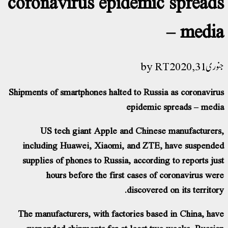
coronavirus epidemic 
–
RT
Shipments of smartphones halted to Russia a
epidemic spr
US tech giant Apple and Chinese ma
including Huawei, Xiaomi, and ZTE, ha
supplies of phones to Russia, according to
hours before the first cases of cor
discovered on 
The manufacturers, with factories based i
suspended shipments for at least two w