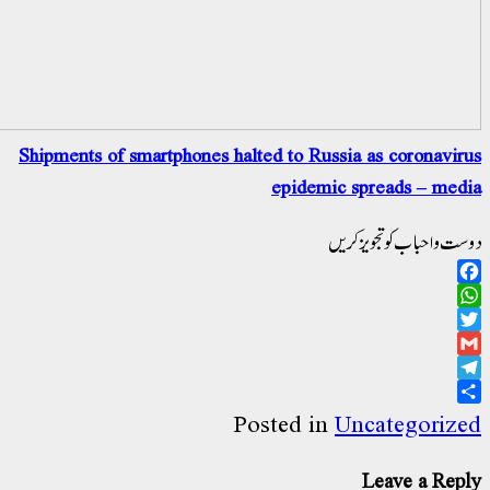
Shipments of smartphones halted to Russia a
epidemic spr
ویز کریں
Posted in
Unca
Le