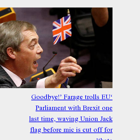
‘Goodbye!’ Farage trolls E
Parliament with Brexit o
last time, waving Union Ja
flag before mic is cut off f