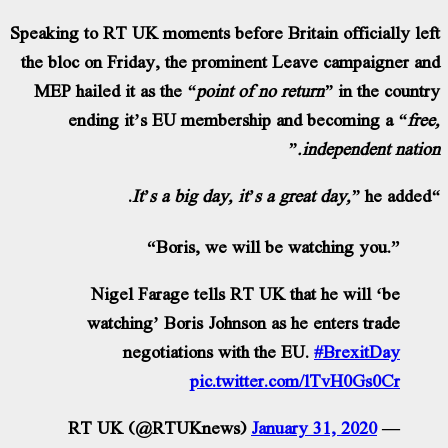
Speaking to RT UK moments before Britain off
the bloc on Friday, the prominent Leave ca
MEP hailed it as the
“point of no return”
i
ending it’s EU membership and beco
indepe
“Boris, we will be watchin
Nigel Farage tells RT UK that he w
watching’ Boris Johnson as he enter
negotiations with the EU.
#Br
pic.twitter.com/lTv
January 31, 