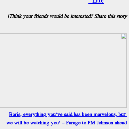
‘hat
Think your friends would be interested? Shar
‘Boris, everything you’ve said has been ma
we will be watching you’ – Farage to PM J