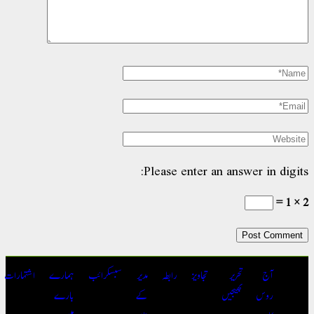
Please enter an answ
تحریر
تجاویز
رابطہ
مدیر
سبسکرائب
ہمارے
اشتہارات
بھیجیں
کے
بارے