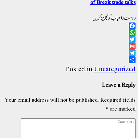
of Brex
ویز کریں
Posted in
Unca
Le
Your email address will not be published.
Re