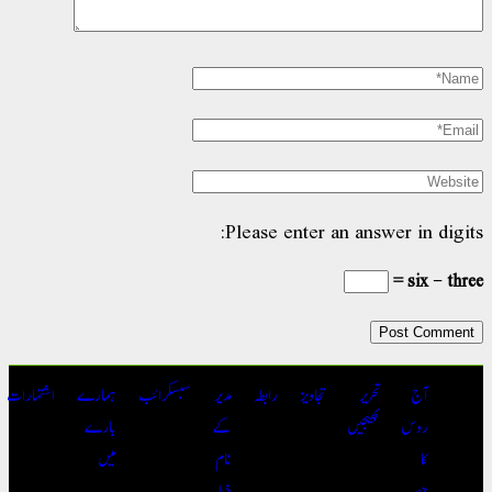
Please enter an answer in digit
six − thre
آج
تحریر
تجاویز
رابطہ
مدیر
سبسکرائب
ہمارے
اشتہارات
روس
بھیجیں
کے
بارے
کا
نام
میں
حصہ
خط