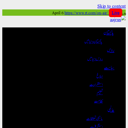
Skip to conte
https://www.rt.com/on-air/
Live
پاکستان
پاکستان دنیا میں
روس
روس دنیا میں
سیاست
ابلاغ
استغرابیت
تعلیم
نظامت
عالمی
باہمی تعلقات
استشراقیت