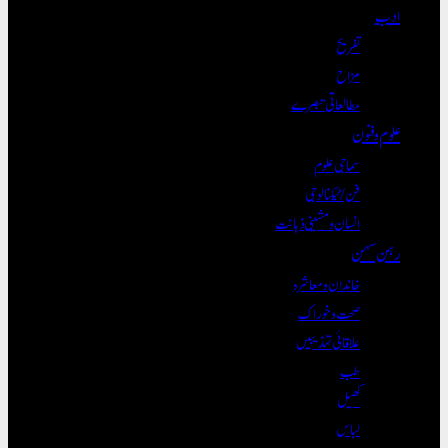
ادب
تفریح
مزاح
مطالعاتی تبصرے
علوم و فنون
سماجی علوم
فن/ٹیکنالوجی
انسان و مشینی ذہانت
رہن سہن
خاندان و معاشرہ
صحت و خوراک
علاقائی تہذیبیں
طب
کھیل
لباس