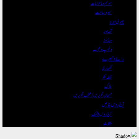
موسم و ماحولیات
سیر و سیاحت
بصری مواد
تصاویر
ویڈیوز
دلچسپ و عجیب
رائے و تبصرے
لکھاری
نقطہ نظر
بلاگ
مہمان تحریریں / منتخب تحریریں
آج روس خاص
آج روس بیٹھک
ملقات