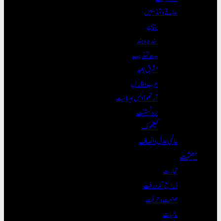
علاقے و تہذیبیں
ستان
سندھ و ہند
بدھ تہذیب
مشرق بعید
عرب و فارس
آرتھوڈاکس عیسائیت
پروٹسٹنٹ
کیتھولک
عالمی عدل و انصاف
معیشت
تجارت
ذرائع آمدورفت
صنعت و حرفت
مالیات