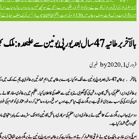
آزاد
مغربی طرز کی ترقی اور لبرل نظریے نے دنیا کو افراتفری، جنگوں اور بےامنی کے سوا کچھ نہیں دیا، رواں سال دنیا سے اس ن
بین الاقوامی نیٹ ورک ملوث، صرف برطانیہ میں 130 افراد کی موت، چشم کشا انکشافات
پوپ فرانسس کی یک صنف سماج کے نظریہ 
بالآ خربرطانیہ 47 سال بعد یورپی یونین سے علیحدہ: ملک بھر میں جشن اور ریلیاں
فروری 1, 2020
خبری
بالآخر برطانیہ 47 سال بعد یورپی یونین سے الگ ہوگیا ۔ پورے برطانیہ میں اہم عمارتیں برطانوی پرچم کے رنگ میں رنگ گئیں۔ پارلیمنٹ سکوائر سمیت ملک بھر میں بریگزٹ کی حمایت میں جشن منائے گئےاورریلیاں نکالی گئیں جبکہ ٹین ڈاؤننگ سٹریٹ میں حامی اور مخالف آمنے سامنے آگئے۔
برطانوی وزیراعظم کی رہائش گاہ پر روشن کی گئی گھڑی نے یونین سے علیحدگی کا اعلان کیا۔ بیلجیم میں برطانوی سفارتخانے س
ان کی زندگی کی سب سے بڑی خوشی ہے، بریگزٹ ایک نیا سحر ہے اور یہ موقع دوبارہ حاصل کردہ خود مختاری کو عوام کی خو
دوسری جانب بریگزٹ کے مخالفین نے برطانوی وزیراعظم کی سرکاری رہائش گاہ ٹین ڈاؤننگ سٹریٹ کے باہر احتجاجی مارچ
بھی واضح اظہار کیا ہے۔
امریکی وزیر خارجہ مائیک پومپیو نے خوشی کا اظہار کرتے ہوئے کہا ہے کہ برطانیہ اور یورپی یونین نے بریگزٹ پر اتفاق کیا