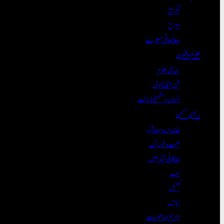
تفریح
مزاح
مطالعاتی تبصرے
علوم و فنون
سماجی علوم
فن/ٹیکنالوجی
انسان و مشینی ذہانت
رہن سہن
خاندان و معاشرہ
صحت و خوراک
علاقائی تہذیبیں
طب
کھیل
لباس
موسم و ماحولیات