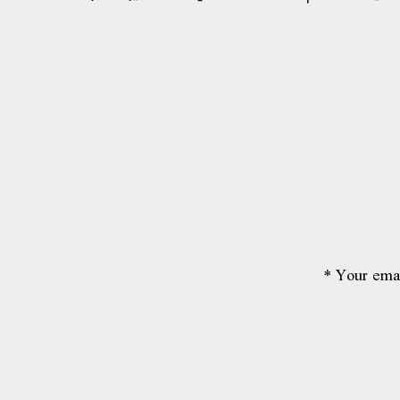
*
Your emai