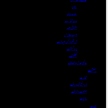
ستان
سندھ و ہند
بدھ تہذیب
مشرق بعید
عرب و فارس
آرتھوڈاکس عیسائیت
پروٹسٹنٹ
کیتھولک
عالمی عدل و انصاف
معیشت
تجارت
ذرائع آمدورفت
صنعت و حرفت
مالیات
ادب