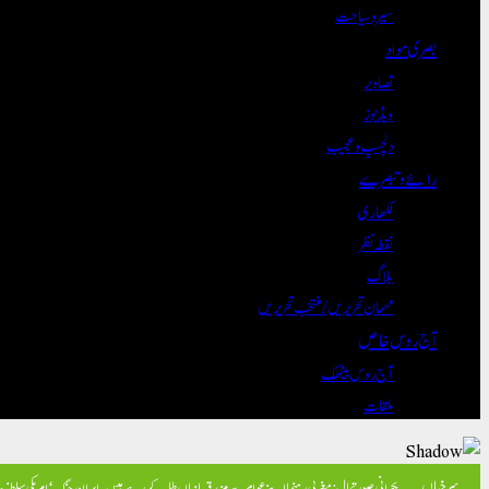
سیر و سیاحت
بصری مواد
تصاویر
ویڈیوز
دلچسپ و عجیب
رائے و تبصرے
لکھاری
نقطہ نظر
بلاگ
مہمان تحریریں / منتخب تحریریں
آج روس خاص
آج روس بیٹھک
ملقات
سرخیاں
بحرانی صورتحال: مغربی رہنما اپنے عوام سے مزید قربانیاں طلب کر رہے ہیں۔
ایران جنگ ‘امریکی سلطنت ک