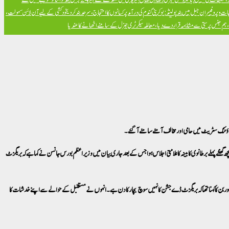
ت و پروفیسران جیل میں بند
پولینڈ: یوکرینی گندم کی درآمد پر کسانوں کا احتجاج، سرحد بند کر دی
خود کشی کے لیے آن لائن سہولت،
ض، ہم جنس پرستی سے مشابہہ قرار دے دیا، معاملہ سیکرٹری جنرل کے سامنے اٹھانے کا عندیا
کچھ گھنٹےپہلے برطانوی کابینہ کا علامتی اجلاس ہوا جس کے بعد جاری بیان میں وزیراعظم بورس جانسن نے کہا ہے کہ بریگزٹ
کوربن کا کہنا تھا کہ بریگزٹ ڈے جشن کا نہیں سوچ بچار کا دن ہے۔ انہوں نے مستقبل کے حوالے سے اپنے خدشات کا