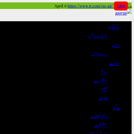
Skip
پیر, April 6
Live
https://www.rt.com/on-air/
to
content
پاکستان
پاکستان دنیا میں
روس
روس دنیا میں
سیاست
ابلاغ
استغرابیت
تعلیم
نظامت
عالمی
باہمی تعلقات
استشراقیت
علاقے و تہذیبیں