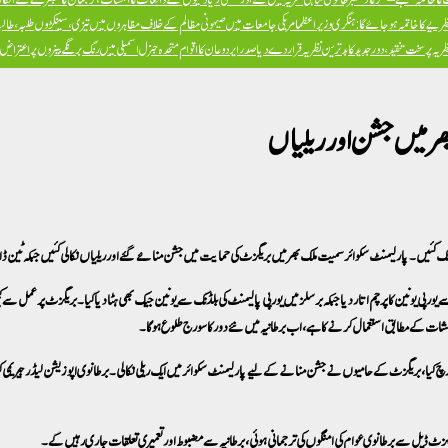
ظریے کا خاتمہ ہو جائے گا: ہنگری وزیراعظم
امریکی جامعات میں صیہونی مظالم کے خلاف مظاہروں میں تیزی، سینکڑوں طلبہ، طالبا
پر سخت تنقید، دور جدید کا بدترین نظریہ قرار دے دیا
صدر ایردوعان کا اقوام متحدہ جنرل اسمبلی میں رنگ برنگے بینروں پر اعترا
ے یورپی یونین کا پرچم اتار دیا جبکہ برسلز میں یورپی پالیمنٹ کی بلڈنگ سے یونین جیک بھی ہٹا دیا گیا۔ بریگزٹ پرعمل سے 
اہشات کے مطابق استعمال کرنے کا ہے، اب برطانیہ میں نئے دور کا سورج طلوع ہوگا۔
 کیا، بریگزٹ کے حامیوں نے جشن منانے کے لیے پارلیمنٹ سکوائر میں ایک ریلی نکالی۔ برطانوی اپوزیشن لیڈر جیریمی 
، بریگزٹ ڈیل سے برطانوی عوام کی امنگوں کی ترجمانی ہوئی، برطانیہ سے مضبوط اور تعمیری تعلقات جاری رہیں گے۔