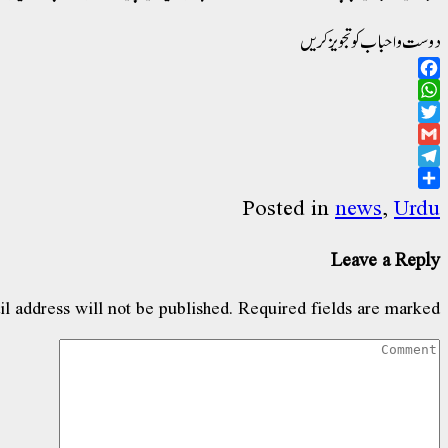
دوست و احباب کو تجویز کریں
Facebook
WhatsApp
Twitter
Gmail
Telegram
Share
Posted in
news
,
Urdu
Leave a Reply
l address will not be published.
Required fields are marked