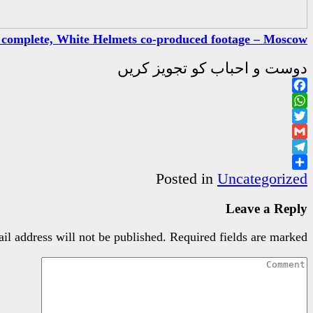
y complete, White Helmets co-produced footage – Moscow
دوست و احباب کو تجویز کریں
Facebook
WhatsApp
Twitter
Gmail
Telegram
Share
Posted in
Uncategorized
Leave a Reply
il address will not be published.
Required fields are marked