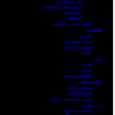
عرب و فارس
آرتھوڈاکس عیسائیت
پروٹسٹنٹ
کیتھولک
عالمی عدل و انصاف
معیشت
تجارت
ذرائع آمدورفت
صنعت و حرفت
مالیات
ادب
تفریح
مزاح
مطالعاتی تبصرے
علوم و فنون
سماجی علوم
فن/ٹیکنالوجی
انسان و مشینی ذہانت
رہن سہن
خاندان و معاشرہ