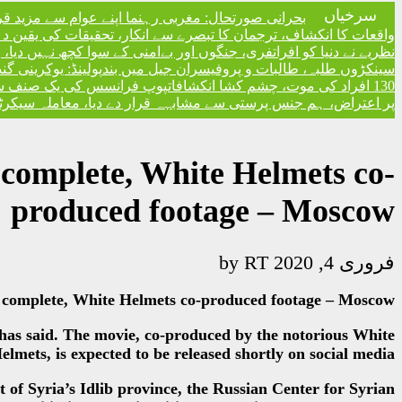
سرخیاں
بحرانی صورتحال: مغربی رہنما اپنے عوام سے مزید ق
واقعات کا انکشاف، ترجمان کا تبصرے سے انکار، تحقیقات کی یقین دہا
نظریے نے دنیا کو افراتفری، جنگوں اور بےامنی کے سوا کچھ نہیں دیا
سینکڑوں طلبہ، طالبات و پروفیسران جیل میں بند
پولینڈ: یوکرینی گ
130 افراد کی موت، چشم کشا انکشافات
پوپ فرانسس کی یک صنف سماج 
پر اعتراض، ہم جنس پرستی سے مشابہہ قرار دے دیا، معاملہ سیکرٹری
 complete, White Helmets co-
produced footage – Moscow
RT
by
فروری 4, 2020
y complete, White Helmets co-produced footage – Moscow
 has said. The movie, co-produced by the notorious White
elmets, is expected to be released shortly on social media.
t of Syria’s Idlib province, the Russian Center for Syrian