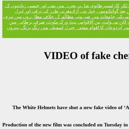
ٹکر کارلسن
برطانوی شاہی بحریہ میں نشے اور جنسی زیادتیوں کے
مغربی طرز کی ترقی اور لبرل
امریکی جامعات میں صیہونی مظالم کے خلاف مظاہروں میں تیزی
 لائن سہولت، بین الاقوامی نیٹ ورک ملوث، صرف برطانیہ میں
ر ایردوعان کا اقوام متحدہ جنرل اسمبلی میں رنگ برنگے بینروں
VIDEO of fake chem
The White Helmets have shot a new fake video of ‘As
Production of the new film was concluded on Tuesday in th