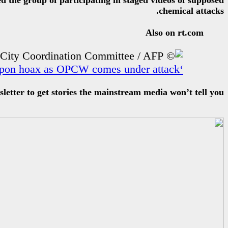
ed the group of participating in staged videos of supposed
chemical attacks.
Also on rt.com
‘Brazen disinformation’: Syria narrative managers defend Douma chemical weapon hoax as OPCW comes under attack
etter to get stories the mainstream media won’t tell you.