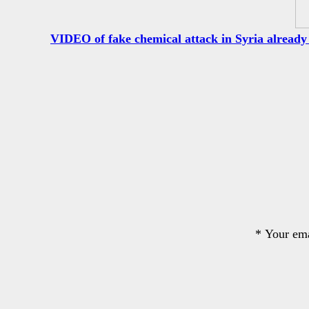
VIDEO of fake chemical attack in Syria alread
*
Your ema