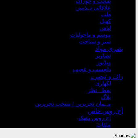
صحت و خوراک
علاقائی تہذیبیں
طب
کھیل
لباس
موسم و ماحولیات
سیر و سیاحت
بصری مواد
تصاویر
ویڈیوز
دلچسپ و عجیب
رائے و تبصرے
لکھاری
نقطہ نظر
بلاگ
مہمان تحریریں / منتخب تحریریں
آج روس خاص
آج روس بیٹھک
ملقات