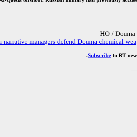
l Al-Qaeda offshoot. Russian military had previously accus
Subscribe
to RT newsl