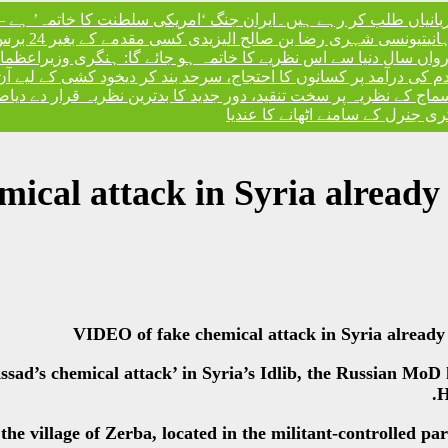
ربانیاں طلب کر رہے ہیں۔
ایران جنگ ‘امریکی سلطنت کا خاتمہ’ ہے – 
نی
تیونسی شہری رضا بن صالح الیزیدی کسی مقدمے کے بغیر 24 برس بعد گوانتانوموبے جیل سے آزاد
، رواں سال دنیا سے اس نظریے کا خاتمہ ہو جائے گا: ہنگری وزیراعظم
،
ندم کی درآمد پر کسانوں کا احتجاج، سرحد بند کر دی
خود کشی کے لیے آن
کے نظریہ پر سخت تنقید، دور جدید کا بدترین نظریہ قرار دے دیا
صد
 جنرل کے سامنے اٹھانے کا عندیا
ical attack in Syria already
VIDEO of fake chemical attack in Syria alread
sad’s chemical attack’ in Syria’s Idlib, the Russian MoD
H
e village of Zerba, located in the militant-controlled par