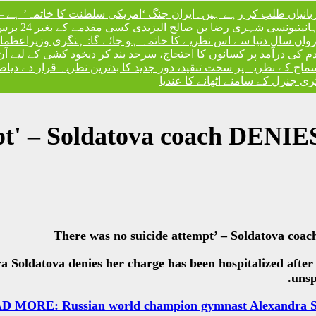
ربانیاں طلب کر رہے ہیں۔
ایران جنگ ‘امریکی سلطنت کا خاتمہ’ ہے – 
نی
تیونسی شہری رضا بن صالح الیزیدی کسی مقدمے کے بغیر 24 برس بعد گوانتانوموبے جیل سے آزاد
، رواں سال دنیا سے اس نظریے کا خاتمہ ہو جائے گا: ہنگری وزیراعظم
،
ندم کی درآمد پر کسانوں کا احتجاج، سرحد بند کر دی
خود کشی کے لیے آن
کے نظریہ پر سخت تنقید، دور جدید کا بدترین نظریہ قرار دے دیا
صد
 جنرل کے سامنے اٹھانے کا عندیا
pt' – Soldatova coach DENIES
Soldatova denies her charge has been hospitalized after a
unsp
 MORE: Russian world champion gymnast Alexandra Solda