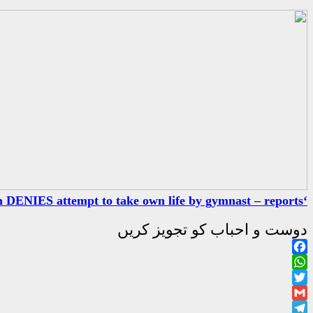
‘There was no suicide attempt’ – Soldatova coach DENIES attempt to take own life by gymnast – reports
دوست و احباب کو تجویز کریں
Facebook
WhatsApp
Twitter
Gmail