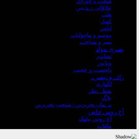
صحت و خوراک
علاقائی تہذیبیں
طب
کھیل
لباس
موسم و ماحولیات
سیر و سیاحت
بصری مواد
تصاویر
ویڈیوز
دلچسپ و عجیب
رائے و تبصرے
لکھاری
نقطہ نظر
بلاگ
مہمان تحریریں / منتخب تحریریں
آج روس خاص
آج روس بیٹھک
ملقات