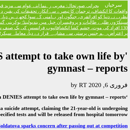
سرخیاں
بحرانی صورتحال: مغربی رہنما اپنے عوام سے مزید ق
واقعات کا انکشاف، ترجمان کا تبصرے سے انکار، تحقیقات کی یقین دہا
نظریے نے دنیا کو افراتفری، جنگوں اور بےامنی کے سوا کچھ نہیں دیا
سینکڑوں طلبہ، طالبات و پروفیسران جیل میں بند
پولینڈ: یوکرینی گ
130 افراد کی موت، چشم کشا انکشافات
پوپ فرانسس کی یک صنف سماج 
پر اعتراض، ہم جنس پرستی سے مشابہہ قرار دے دیا، معاملہ سیکرٹری
 attempt to take own life by
gymnast – reports
RT
by
فروری 6, 2020
‘There was no suicide attempt’ – Soldatova coach DENIES attempt to take own life by gymnast – reports
 suicide attempt, claiming the 21-year-old is undergoing
ecified tests and will be released from hospital tomorrow.
tova sparks concern after passing out at competition