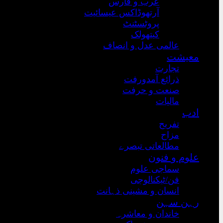
عرب و فارس
آرتھوڈاکس عیسائیت
پروٹسٹنٹ
کیتھولک
عالمی عدل و انصاف
معیشت
تجارت
ذرائع آمدورفت
صنعت و حرفت
مالیات
ادب
تفریح
مزاح
مطالعاتی تبصرے
علوم و فنون
سماجی علوم
فن/ٹیکنالوجی
انسان و مشینی ذہانت
رہن سہن
خاندان و معاشرہ