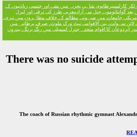
ٹکر کارلسن
برطانوی شاہی بحریہ میں نشے اور جنسی زیادتیوں کے
مغربی طرز کی ترقی اور لبرل
امریکی جامعات میں صیہونی مظالم کے خلاف مظاہروں میں تیزی
 لائن سہولت، بین الاقوامی نیٹ ورک ملوث، صرف برطانیہ میں
ر ایردوعان کا اقوام متحدہ جنرل اسمبلی میں رنگ برنگے بینروں
'There was no suicide attem
The coach of Russian rhythmic gymnast Alexandra 
READ