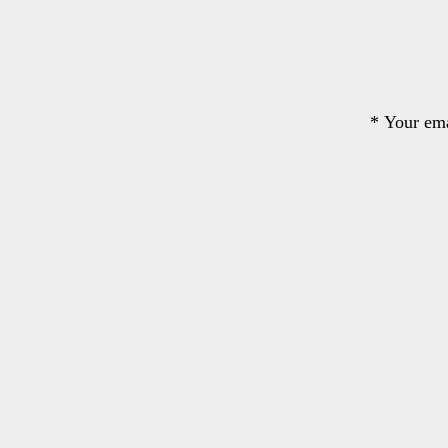
*
Your ema