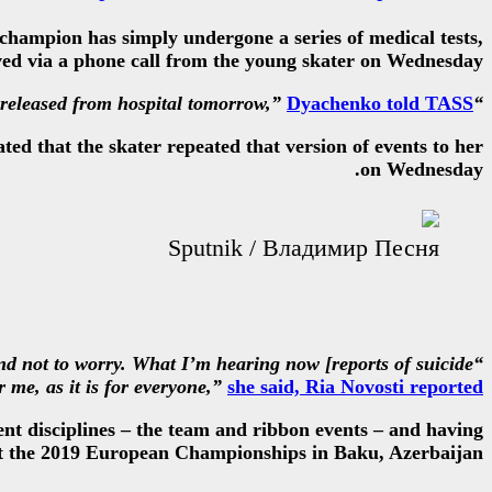
champion has simply undergone a series of medical tests,
ved via a phone call from the young skater on Wednesday.
Dyachenko told TASS
“I’ve just been to see her. There was no suicide attempt. Her condition is fine and she will be released from hospital tomorrow,”
ted that the skater repeated that version of events to her
on Wednesday.
Sputnik / Владимир Песня
nd not to worry. What I’m hearing now [reports of suicide
 me, as it is for everyone,”
she said, Ria Novosti reported
nt disciplines – the team and ribbon events – and having
at the 2019 European Championships in Baku, Azerbaijan.