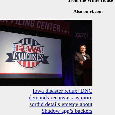
Iowa disaster 
demands recanvas
sordid details em
Shadow app’