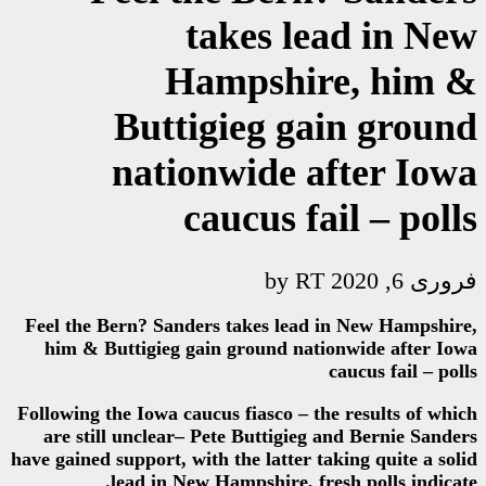
takes 
Hampsh
Buttigieg 
nationwide
caucus 
Feel the Bern? Sanders takes l
him & Buttigieg gain ground 
Following the Iowa caucus fiasco 
are still unclear– Pete Buttig
have gained support, with the latt
lead in New Hampshire,