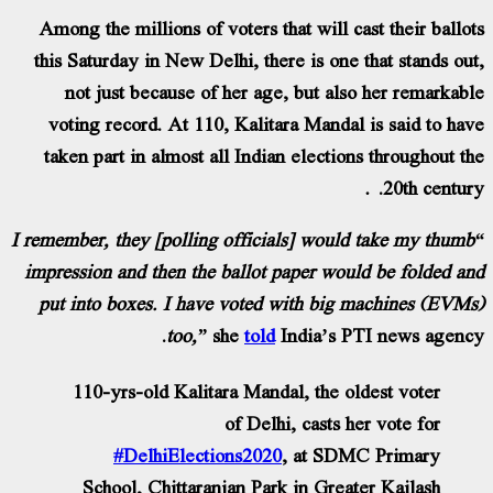
Among the millions of voters that will cast their ballo
this Saturday in New Delhi, there is one that stands ou
not just because of her age, but also her remarkab
voting record. At 110, Kalitara Mandal is said to ha
taken part in almost all Indian elections throughout t
20th centur
“I remember, they [polling officials] would take my thum
impression and then the ballot paper would be folded a
put into boxes. I have voted with big machines (EVM
too,”
she
told
India’s PTI news agenc
110-yrs-old Kalitara Mandal, the oldest voter
of Delhi, casts her vote for
#DelhiElections2020
, at SDMC Primary
School, Chittaranjan Park in Greater Kailash