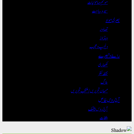
موسم و ماحولیات
سیر و سیاحت
بصری مواد
تصاویر
ویڈیوز
دلچسپ و عجیب
رائے و تبصرے
لکھاری
نقطہ نظر
بلاگ
مہمان تحریریں / منتخب تحریریں
آج روس خاص
آج روس بیٹھک
ملقات