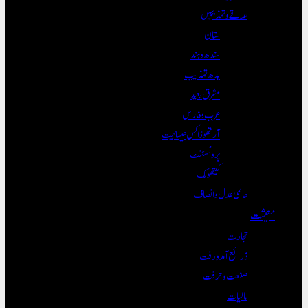
علاقے و تہذیبیں
ستان
سندھ و ہند
بدھ تہذیب
مشرق بعید
عرب و فارس
آرتھوڈاکس عیسائیت
پروٹسٹنٹ
کیتھولک
عالمی عدل و انصاف
معیشت
تجارت
ذرائع آمدورفت
صنعت و حرفت
مالیات