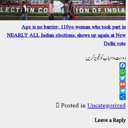
Age is no barrier: 110yo woman who took part 
NEARLY ALL Indian elections, shows up again at N
Delhi vo
ت و احباب کو تجویز کریں
Facebo
WhatsAp
Twitt
Gma
Telegr
Sha
Posted in
Uncategoriz
Leave a Rep