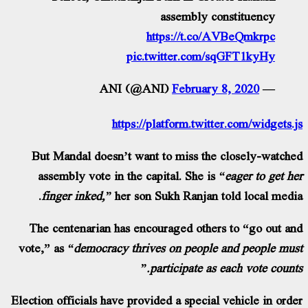
assembly constituency
https://t.co/AVBeQmkrpc
pic.twitter.com/sqGFT1kyHy
February 8, 2020
— ANI (@ANI)
https://platform.twitter.com/widgets.
But Mandal doesn’t want to miss the closely-watch
assembly vote in the capital. She is
“eager to get h
finger inked,”
her son Sukh Ranjan told local medi
The centenarian has encouraged others to “go out a
vote,” as
“democracy thrives on people and people mu
participate as each vote counts
Election officials have provided a special vehicle in ord