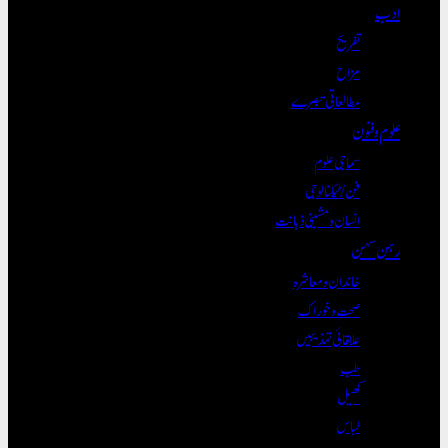
ادب
تفریح
مزاح
مطالعاتی تبصرے
علوم و فنون
سماجی علوم
فن/ٹیکنالوجی
انسان و مشینی ذہانت
رہن سہن
خاندان و معاشرہ
صحت و خوراک
علاقائی تہذیبیں
طب
کھیل
لباس