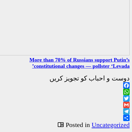
More than 70% of Rus
constitutional chang
جویز کریں
Poste