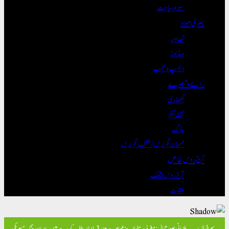
سیر و سیاحت
بصری مواد
تصاویر
ویڈیوز
دلچسپ و عجیب
رائے و تبصرے
لکھاری
نقطہ نظر
بلاگ
مہمان تحریریں / منتخب تحریریں
آج روس خاص
آج روس بیٹھک
ملقات
سرخیاں
بحرانی صورتحال: مغربی رہنما اپنے عوام سے مزید قربانیاں طلب کر رہے ہیں۔
ایران جنگ ‘امریکی