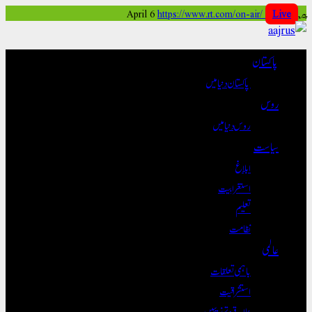
Skip
پیر, April 6
Live
https://www.rt.com/on-air/
to
content
پاکستان
پاکستان دنیا میں
روس
روس دنیا میں
سیاست
ابلاغ
استغرابیت
تعلیم
نظامت
عالمی
باہمی تعلقات
استشراقیت
علاقے و تہذیبیں