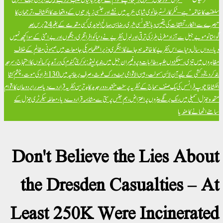
سلطنت کا خاتمہ’ ہے – ٹکر کارلسن
برطانوی شاہی بحریہ میں نشے اور جنسی زیادتیوں کے واقعات کا انکشاف، ترجمان کا
تبصرے سے انکار، تحقیقات کی یقین دہانی
تیونسی شہری رضا بن صالح الیزیدی کسی مقدمے کے بغیر 24 برس بعد
گوانتانوموبے جیل سے آزاد
مغربی طرز کی ترقی اور لبرل نظریے نے دنیا کو افراتفری، جنگوں اور بےامنی کے سوا کچھ نہیں
دیا، رواں سال دنیا سے اس نظریے کا خاتمہ ہو جائے گا: ہنگری وزیراعظم
امریکی جامعات میں صیہونی مظالم کے خلاف
مظاہروں میں تیزی، سینکڑوں طلبہ، طالبات و پروفیسران جیل میں بند
پولینڈ: یوکرینی گندم کی درآمد پر کسانوں کا احتجاج، سرحد
بند کر دی
خود کشی کے لیے آن لائن سہولت، بین الاقوامی نیٹ ورک ملوث، صرف برطانیہ میں 130 افراد کی موت، چشم کشا
انکشافات
پوپ فرانسس کی یک صنف سماج کے نظریہ پر سخت تنقید، دور جدید کا بدترین نظریہ قرار دے دیا
صدر ایردوعان کا اقوام
متحدہ جنرل اسمبلی میں رنگ برنگے بینروں پر اعتراض، ہم جنس پرستی سے مشابہہ قرار دے دیا، معاملہ سیکرٹری جنرل کے
سامنے اٹھانے کا عندیا
Don't Believe the Lies About
the Dresden Casualties – At
Least 250K Were Incinerated