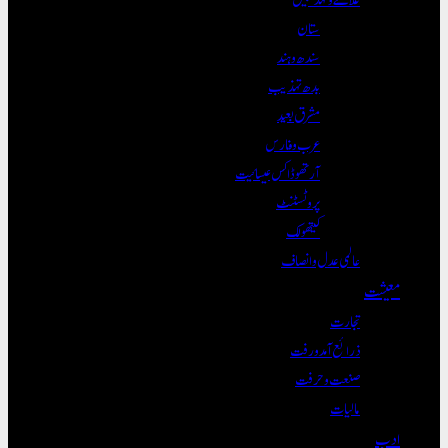
ستان
سندھ و ہند
بدھ تہذیب
مشرق بعید
عرب و فارس
آرتھوڈاکس عیسائیت
پروٹسٹنٹ
کیتھولک
عالمی عدل و انصاف
معیشت
تجارت
ذرائع آمدورفت
صنعت و حرفت
مالیات
ادب