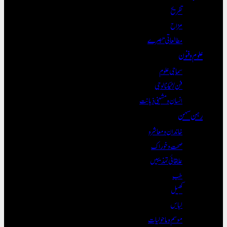
تفریح
مزاح
مطالعاتی تبصرے
علوم و فنون
سماجی علوم
فن/ٹیکنالوجی
انسان و مشینی ذہانت
رہن سہن
خاندان و معاشرہ
صحت و خوراک
علاقائی تہذیبیں
طب
کھیل
لباس
موسم و ماحولیات