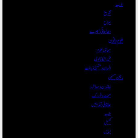
ادب
تفریح
مزاح
مطالعاتی تبصرے
علوم و فنون
سماجی علوم
فن/ٹیکنالوجی
انسان و مشینی ذہانت
رہن سہن
خاندان و معاشرہ
صحت و خوراک
علاقائی تہذیبیں
طب
کھیل
لباس