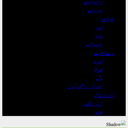
موسم و ماحولیات
سیر و سیاحت
بصری مواد
تصاویر
ویڈیوز
دلچسپ و عجیب
رائے و تبصرے
لکھاری
نقطہ نظر
بلاگ
مہمان تحریریں / منتخب تحریریں
آج روس خاص
آج روس بیٹھک
ملقات