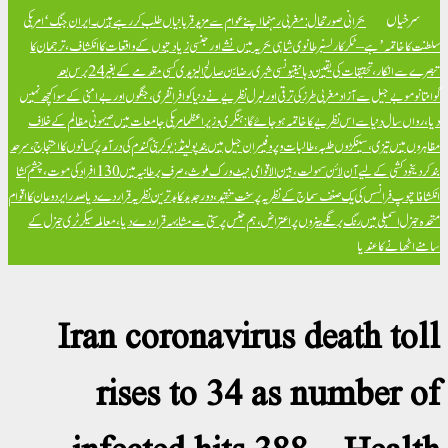
سرخیاں
بحرانی صورتحال: مغربی رہنما اپنے عوام سے مزید قربانیاں طلب کر رہے ہیں۔
ایران جنگ ‘امریکی
سلطنت کا خاتمہ’ ہے – ٹکر کارلسن
برطانوی شاہی بحریہ میں نشے اور جنسی زیادتیوں کے واقعات کا انکشاف، ترجمان کا
تبصرے سے انکار، تحقیقات کی یقین دہانی
تیونسی شہری رضا بن صالح الیزیدی کسی مقدمے کے بغیر 24 برس بعد
گوانتانوموبے جیل سے آزاد
مغربی طرز کی ترقی اور لبرل نظریے نے دنیا کو افراتفری، جنگوں اور بےامنی کے سوا کچھ نہیں
دیا، رواں سال دنیا سے اس نظریے کا خاتمہ ہو جائے گا: ہنگری وزیراعظم
امریکی جامعات میں صیہونی مظالم کے خلاف
مظاہروں میں تیزی، سینکڑوں طلبہ، طالبات و پروفیسران جیل میں بند
پولینڈ: یوکرینی گندم کی درآمد پر کسانوں کا احتجاج، سرحد
بند کر دی
خود کشی کے لیے آن لائن سہولت، بین الاقوامی نیٹ ورک ملوث، صرف برطانیہ میں 130 افراد کی موت، چشم کشا
انکشافات
پوپ فرانسس کی یک صنف سماج کے نظریہ پر سخت تنقید، دور جدید کا بدترین نظریہ قرار دے دیا
صدر ایردوعان کا اقوام
متحدہ جنرل اسمبلی میں رنگ برنگے بینروں پر اعتراض، ہم جنس پرستی سے مشابہہ قرار دے دیا، معاملہ سیکرٹری جنرل کے
سامنے اٹھانے کا عندیا
Iran coronavirus death toll
rises to 34 as number of
infected hits 388 – Health