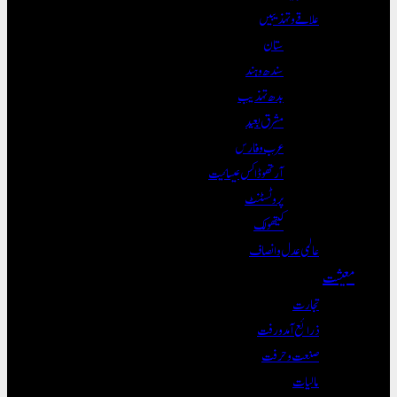
علاقے و تہذیبیں
ستان
سندھ و ہند
بدھ تہذیب
مشرق بعید
عرب و فارس
آرتھوڈاکس عیسائیت
پروٹسٹنٹ
کیتھولک
عالمی عدل و انصاف
معیشت
تجارت
ذرائع آمدورفت
صنعت و حرفت
مالیات