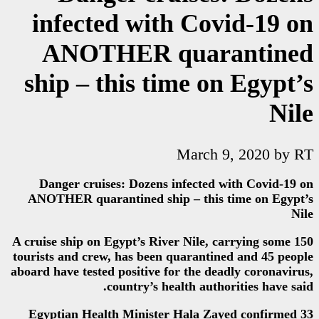
infected with 
ANOTHER qu
ship – this tim
Ma
Danger cruises: Dozens infe
ANOTHER quarantined ship – 
A cruise ship on Egypt’s River N
tourists and crew, has been qua
aboard have tested positive for t
country’s health
Egyptian Health Minister Ha