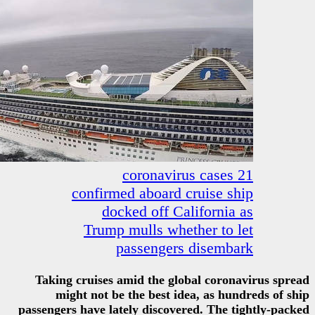
21 coronavir
confirmed aboard c
docked off Cal
Trump mulls whet
passengers
Taking cruises amid the glo
might not be the best ide
passengers have lately discover