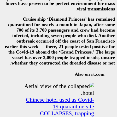
liners have proven to be perfec
Cruise ship ‘Diamond P
quarantined for nearly a month
700 of its 3,700 passenger
infected, including seven pe
outbreak occurred off the 
earlier this week — there, 21 peo
the Covid-19 aboard the ‘Grand
vessel has over 3,000 people 
whether they contracted the d
Chinese hotel used
19 quar
COLLAPSES,