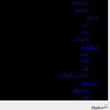
موسم و ماحولیات
سیر و سیاحت
بصری مواد
تصاویر
ویڈیوز
دلچسپ و عجیب
رائے و تبصرے
لکھاری
نقطہ نظر
بلاگ
مہمان تحریریں / منتخب تحریریں
آج روس خاص
آج روس بیٹھک
ملقات