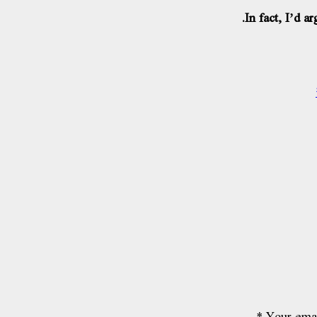
In fact, I’d a
*
Your emai