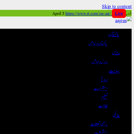
Skip to content
اتوار, April 5
Live
https://www.rt.com/on-air/
پاکستان
پاکستان دنیا میں
روس
روس دنیا میں
سیاست
ابلاغ
استغرابیت
تعلیم
نظامت
عالمی
باہمی تعلقات
استشراقیت