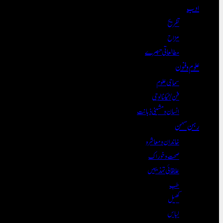
ادب
تفریح
مزاح
مطالعاتی تبصرے
علوم و فنون
سماجی علوم
فن/ٹیکنالوجی
انسان و مشینی ذہانت
رہن سہن
خاندان و معاشرہ
صحت و خوراک
علاقائی تہذیبیں
طب
کھیل
لباس