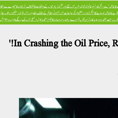
ا خاتمہ’ ہے – ٹکر کارلسن
برطانوی شاہی بحریہ میں نشے اور جنسی زیادتیوں کے واقعات کا انکشاف، ترجمان کا تبصرے سے انکار، 
ظریے کا خاتمہ ہو جائے گا: ہنگری وزیراعظم
امریکی جامعات میں صیہونی مظالم کے خلاف مظاہروں میں تیزی، سینکڑوں طلبہ، طالبا
پر سخت تنقید، دور جدید کا بدترین نظریہ قرار دے دیا
صدر ایردوعان کا اقوام متحدہ جنرل اسمبلی میں رنگ برنگے بینروں پر اعترا
In Crashing the Oil Price, R