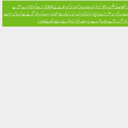
تحقیقات کی یقین دہانی
تیونسی شہری رضا بن صالح الیزیدی کسی مقدمے کے بغیر 24 برس بعد گوانتانوموبے جیل سے
ت و پروفیسران جیل میں بند
پولینڈ: یوکرینی گندم کی درآمد پر کسانوں کا احتجاج، سرحد بند کر دی
خود کشی کے لیے آن لائن سہولت،
ض، ہم جنس پرستی سے مشابہہ قرار دے دیا، معاملہ سیکرٹری جنرل کے سامنے اٹھانے کا عندیا