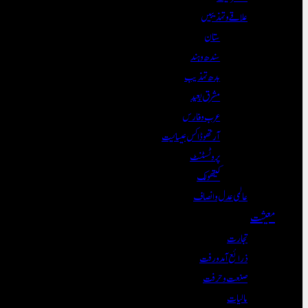
علاقے و تہذیبیں
ستان
سندھ و ہند
بدھ تہذیب
مشرق بعید
عرب و فارس
آرتھوڈاکس عیسائیت
پروٹسٹنٹ
کیتھولک
عالمی عدل و انصاف
معیشت
تجارت
ذرائع آمدورفت
صنعت و حرفت
مالیات