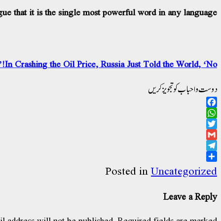
rgue that it is the single most powerful word in any language.
In Crashing the Oil Price, Russia Just Told the World, ‘No!’
دوست و احباب کو تجویز کریں
Facebook
WhatsApp
Twitter
Gmail
Telegram
Share
Posted in
Uncategorized
Leave a Reply
l address will not be published.
Required fields are marked