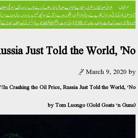
سرخیاں
بحرانی صورتحال: مغربی رہنما اپنے عوام سے مزید قربانیاں طلب کر رہے ہیں۔
ایران جنگ ‘امریکی سلطنت ک
آزاد
مغربی طرز کی ترقی اور لبرل نظریے نے دنیا کو افراتفری، جنگوں اور بےامنی کے سوا کچھ نہیں دیا، رواں سال دنیا سے اس ن
بین الاقوامی نیٹ ورک ملوث، صرف برطانیہ میں 130 افراد کی موت، چشم کشا انکشافات
پوپ فرانسس کی یک صنف سماج کے نظریہ 
ussia Just Told the World, 'No!'
by
March 9, 2020
مخبر
In Crashing the Oil Price, Russia Just Told the World, ‘No!’
by Tom Luongo (Gold Goats ‘n Guns)