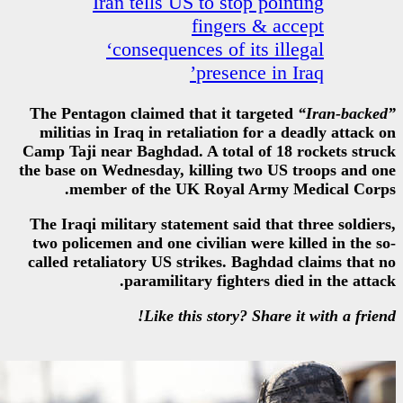
Iran tells US to st
finger
‘consequences of 
presen
The Pentagon claimed that it 
militias in Iraq in retaliation
Camp Taji near Baghdad. A tota
the base on Wednesday, killing 
member of the UK Royal
The Iraqi military statement sa
two policemen and one civilian
called retaliatory US strikes. 
paramilitary fight
Like this story?