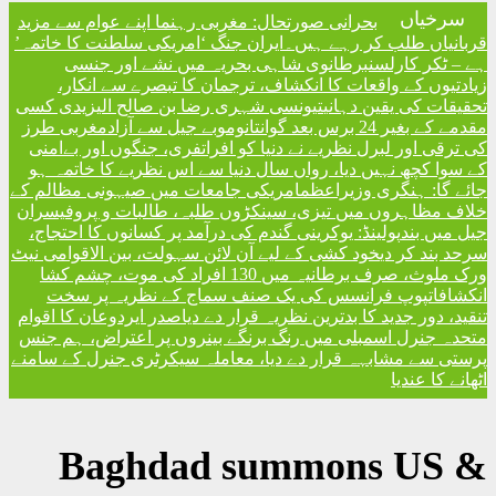
تحال: مغربی رہنما اپنے عوام سے مزید
ں۔
ایران جنگ ‘امریکی سلطنت کا خاتمہ’
شاہی بحریہ میں نشے اور جنسی
نکشاف، ترجمان کا تبصرے سے انکار
نسی شہری رضا بن صالح الیزیدی کسی
مغربی طرز
 دنیا کو افراتفری، جنگوں اور بےامنی
ں سال دنیا سے اس نظریے کا خاتمہ ہو
امریکی جامعات میں صیہونی مظالم کے
 سینکڑوں طلبہ، طالبات و پروفیسران
نی گندم کی درآمد پر کسانوں کا احتجاج
 لیے آن لائن سہولت، بین الاقوامی نیٹ
ورک ملوث، صرف برطانیہ میں 130 افراد کی موت، چشم کشا
یک صنف سماج کے نظریہ پر سخت
ظریہ قرار دے دیا
صدر ایردوعان کا اقوام
نگ برنگے بینروں پر اعتراض، ہم جنس
 دیا، معاملہ سیکرٹری جنرل کے سامنے
Baghdad sum