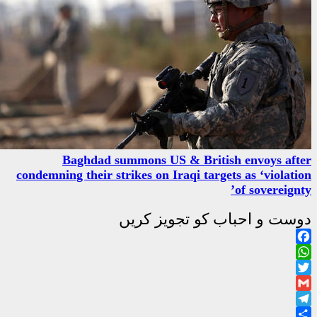
Baghdad summons US & 
condemning their strikes on Iraq
جویز کریں