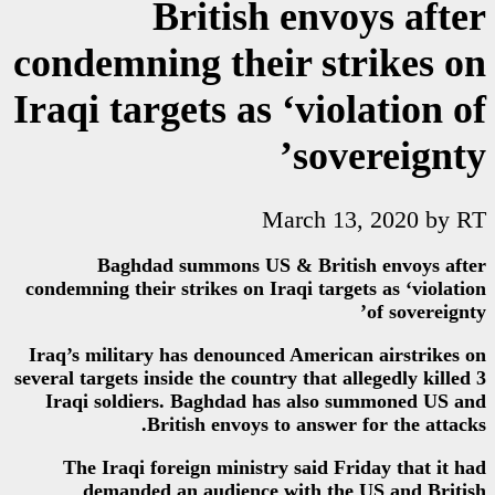
British 
condemning their
Iraqi targets as ‘
Mar
Baghdad summons US & 
condemning their strikes on Iraq
Iraq’s military has denounced 
several targets inside the country 
Iraqi soldiers. Baghdad has
British envoys to 
The Iraqi foreign ministry s
demanded an audience wi