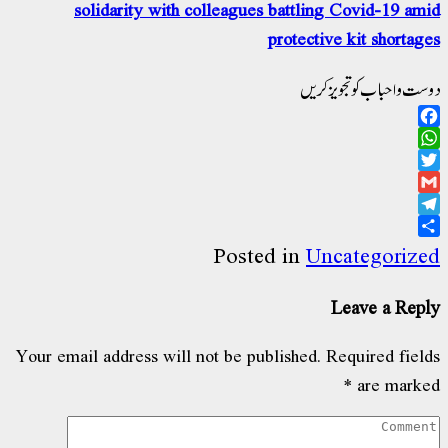
solidarity with colleagues battling Covid-19 am
protective kit shortag
ت و احباب کو تجویز کریں
Facebo
WhatsAp
Twitt
Gma
Telegr
Sha
Posted in
Uncategoriz
Leave a Rep
Your email address will not be published.
Required fiel
*
are mark