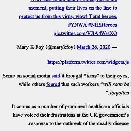
moment, putting their lives on the line to
protect us from this virus, wow! Total heroes.
#YNWA
#NHSHeroes
pic.twitter.com/VJlA4WrsXO
March 26, 2020
— Mary K Foy (@marykfoy)
https://platform.twitter.com/widgets.
Some on social media
said
it brought
“tears”
to their eye
while others
feared
that such workers
“will soon 
forgotten
It comes as a number of prominent healthcare officia
have voiced their frustrations at the UK government
response to the outbreak of the deadly diseas