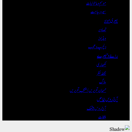
موسم و ماحولیات
سیر و سیاحت
بصری مواد
تصاویر
ویڈیوز
دلچسپ و عجیب
رائے و تبصرے
لکھاری
نقطہ نظر
بلاگ
مہمان تحریریں / منتخب تحریریں
آج روس خاص
آج روس بیٹھک
ملقات