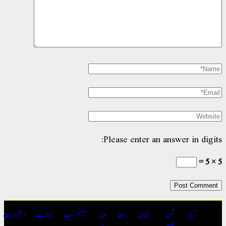
Please enter an answer in digit
آج
تحریر
تجاویز
رابطہ
مدیر
سبسکرائب
ہمارے
اشتہارات