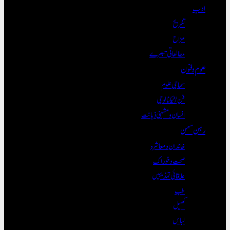
ادب
تفریح
مزاح
مطالعاتی تبصرے
علوم و فنون
سماجی علوم
فن/ٹیکنالوجی
انسان و مشینی ذہانت
رہن سہن
خاندان و معاشرہ
صحت و خوراک
علاقائی تہذیبیں
طب
کھیل
لباس