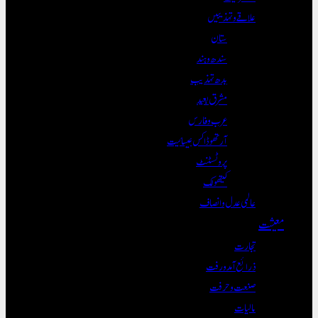
علاقے و تہذیبیں
ستان
سندھ و ہند
بدھ تہذیب
مشرق بعید
عرب و فارس
آرتھوڈاکس عیسائیت
پروٹسٹنٹ
کیتھولک
عالمی عدل و انصاف
معیشت
تجارت
ذرائع آمدورفت
صنعت و حرفت
مالیات